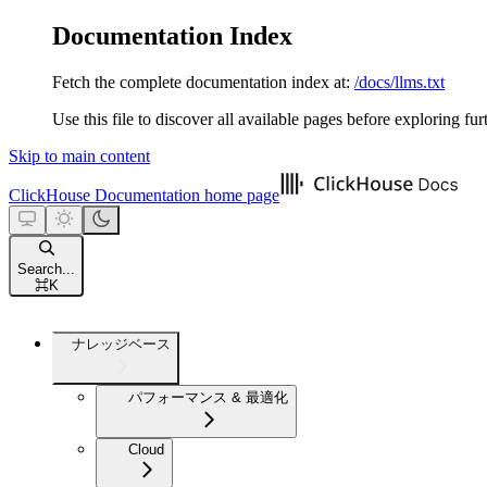
Documentation Index
Fetch the complete documentation index at:
/docs/llms.txt
Use this file to discover all available pages before exploring fur
Skip to main content
ClickHouse Documentation
home page
Search...
⌘
K
ナレッジベース
パフォーマンス & 最適化
Cloud