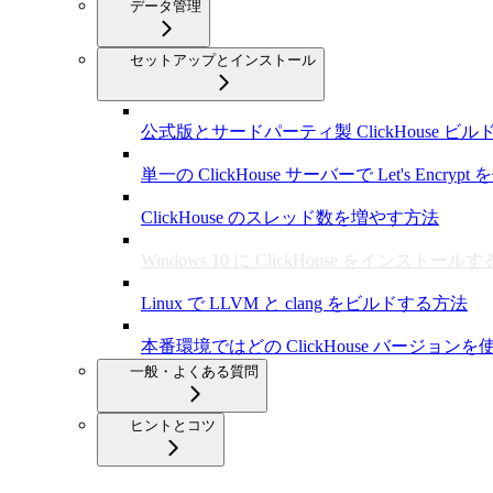
データ管理
セットアップとインストール
公式版とサードパーティ製 ClickHouse ビ
単一の ClickHouse サーバーで Let's Encr
ClickHouse のスレッド数を増やす方法
Windows 10 に ClickHouse をイン
Linux で LLVM と clang をビルドする方法
本番環境ではどの ClickHouse バージョン
一般・よくある質問
ヒントとコツ