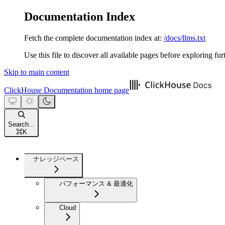
Documentation Index
Fetch the complete documentation index at:
/docs/llms.txt
Use this file to discover all available pages before exploring fur
Skip to main content
ClickHouse Documentation
home page
Search...
⌘
K
ナレッジベース
パフォーマンス & 最適化
Cloud