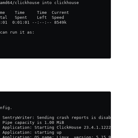
amd64/clickhouse into clickhouse
me    Time     Time  Current
tal   Spent    Left  Speed
:01  0:01:01 --:--:-- 8549k
can run it as:
nfig.
 SentryWriter: Sending crash reports is disabled
 Pipe capacity is 1.00 MiB
 Application: Starting ClickHouse 23.4.1.1222 (revision:
 Application: starting up
 Application: OS name: Linux, version: 5.15.90.1-microso