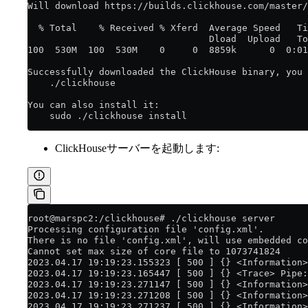
Will download https://builds.clickhouse.com/master/
  % Total    % Received % Xferd  Average Speed   Ti
                                 Dload  Upload   To
100  530M  100  530M    0     0  8859k      0  0:01
Successfully downloaded the ClickHouse binary, you 
    ./clickhouse
You can also install it:
    sudo ./clickhouse install
ClickHouseサーバーを起動します:
root@marspc2:/clickhouse# ./clickhouse server
Processing configuration file 'config.xml'.
There is no file 'config.xml', will use embedded co
Cannot set max size of core file to 1073741824
2023.04.17 19:19:23.155323 [ 500 ] {} <Information>
2023.04.17 19:19:23.165447 [ 500 ] {} <Trace> Pipe:
2023.04.17 19:19:23.271147 [ 500 ] {} <Information>
2023.04.17 19:19:23.271208 [ 500 ] {} <Information>
2023.04.17 19:19:23.271237 [ 500 ] {} <Information>