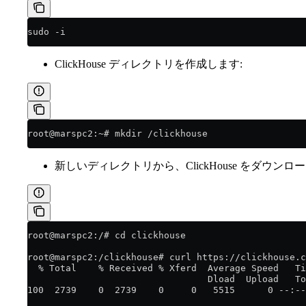
sudo -i
ClickHouse ディレクトリを作成します:
root@marspc2:~# mkdir /clickhouse
新しいディレクトリから、ClickHouse をダウンロ
root@marspc2:/# cd clickhouse
root@marspc2:/clickhouse# curl https://clickhouse.c
  % Total    % Received % Xferd  Average Speed   Ti
                                 Dload  Upload   To
100  2739    0  2739    0     0   5515      0 --:--