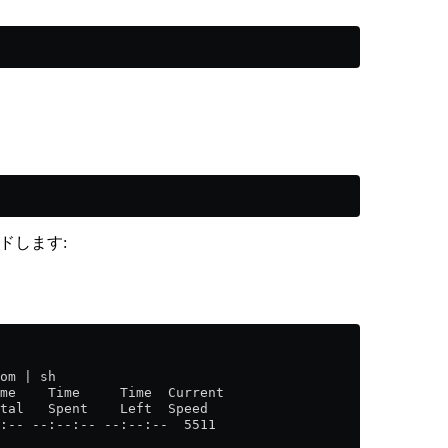
ードします:
om | sh
me    Time     Time  Current
tal   Spent    Left  Speed
:-- --:--:-- --:--:--  5511