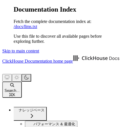
Documentation Index
Fetch the complete documentation index at:
/docs/llms.txt
Use this file to discover all available pages before
exploring further.
Skip to main content
ClickHouse Documentation
home page
Search...
⌘
K
ナレッジベース
パフォーマンス & 最適化