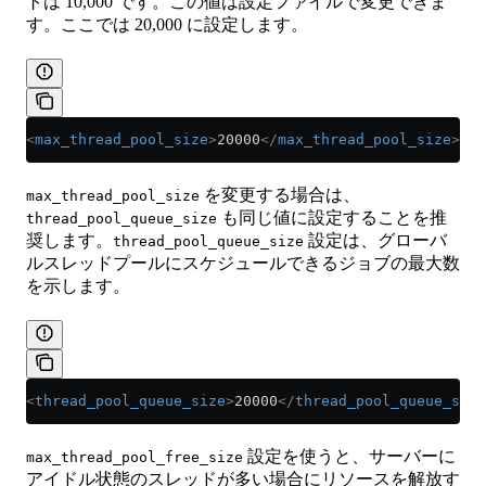
トは 10,000 です。この値は設定ファイルで変更できま
す。ここでは 20,000 に設定します。
<
max_thread_pool_size
>
20000
</
max_thread_pool_size
>
を変更する場合は、
max_thread_pool_size
も同じ値に設定することを推
thread_pool_queue_size
奨します。
設定は、グローバ
thread_pool_queue_size
ルスレッドプールにスケジュールできるジョブの最大数
を示します。
<
thread_pool_queue_size
>
20000
</
thread_pool_queue_size
設定を使うと、サーバーに
max_thread_pool_free_size
アイドル状態のスレッドが多い場合にリソースを解放す