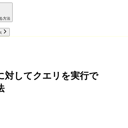
る方法
ス
リソース
に対してクエリを実行で
法