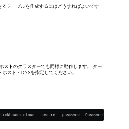
きるテーブルを作成するにはどうすればよいです
、セルフホストのクラスターでも同様に動作します。 ター
・ホスト・DNSを指定してください。
lickhouse.cloud --secure --password 'Password123!'