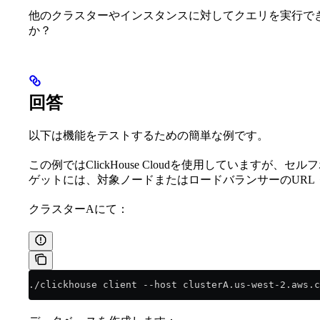
他のクラスターやインスタンスに対してクエリを実行で
か？
回答
以下は機能をテストするための簡単な例です。
この例ではClickHouse Cloudを使用していますが
ゲットには、対象ノードまたはロードバランサーのURL
クラスターAにて：
./clickhouse client --host clusterA.us-west-2.aws.c