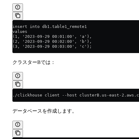
insert into db1.table1_remote1
values
(1, '2023-09-29 00:01:00', 'a'),
(2, '2023-09-29 00:02:00', 'b'),
(3, '2023-09-29 00:03:00', 'c');
クラスターBでは：
./clickhouse client --host clusterB.us-east-2.aws.c
データベースを作成します。