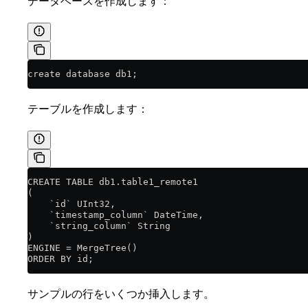
データベースを作成します：
create database db1;
テーブルを作成します：
CREATE TABLE db1.table1_remote1
(
    `id` UInt32,
    `timestamp_column` DateTime,
    `string_column` String
)
ENGINE = MergeTree()
ORDER BY id;
サンプルの行をいくつか挿入します。