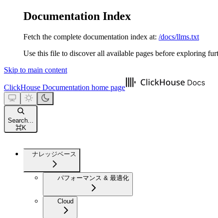
Documentation Index
Fetch the complete documentation index at:
/docs/llms.txt
Use this file to discover all available pages before exploring fur
Skip to main content
ClickHouse Documentation
home page
Search...
⌘
K
ナレッジベース
パフォーマンス & 最適化
Cloud