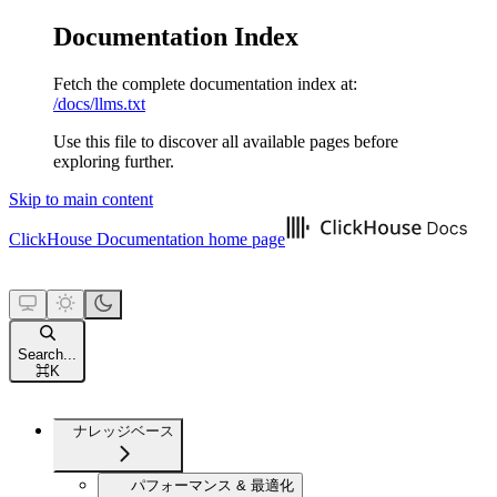
Documentation Index
Fetch the complete documentation index at:
/docs/llms.txt
Use this file to discover all available pages before
exploring further.
Skip to main content
ClickHouse Documentation
home page
Search...
⌘
K
ナレッジベース
パフォーマンス & 最適化