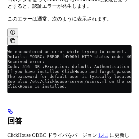
とすると、認証エラーが発生します。
このエラーは通常、次のように表示されます。
We encountered an error while trying to connect.
Details: "ODBC: ERROR [HY000] HTTP status code: 403
Received error:
Code: 516. DB::Exception: default: Authentication fai
If you have installed ClickHouse and forgot password 
The password for default user is typically located at
See also /etc/clickhouse-server/users.ml on the serve
ClickHouse is installed.
回答
ClickHouse ODBC ドライバをバージョン
1.4.1
に更新し