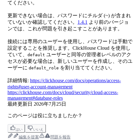
てください。
更新できない場合は、パスワードにチルダ (~) が含まれ
ていないか確認してください。
1.4.1
より前のバージョ
ンでは、これが問題を引き起こすことがあります。
接続には専用のユーザーを使用し、パスワードは手動で
設定することを推奨します。ClickHouse Cloud を使用し
ていて、
ユーザーと同等の管理者レベルのアク
default
セスが必要な場合は、新しいユーザーを作成し、そのユ
ーザーに
を割り当ててください。
default_role
詳細情報:
https://clickhouse.com/docs/operations/access-
rights#user-account-management
https://clickhouse.com/docs/cloud/security/cloud-access-
management#database-roles
最終更新日
2026年7月25日
このページは役に立ちましたか？
はい
いいえ
編集を提案
問題を報告