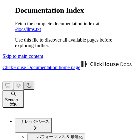
Documentation Index
Fetch the complete documentation index at:
/docs/llms.txt
Use this file to discover all available pages before
exploring further.
Skip to main content
ClickHouse Documentation
home page
Search...
⌘
K
ナレッジベース
パフォーマンス & 最適化