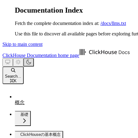
Documentation Index
Fetch the complete documentation index at:
/docs/llms.txt
Use this file to discover all available pages before exploring fur
Skip to main content
ClickHouse Documentation
home page
Search...
⌘
K
概念
基礎
ClickHouseの基本概念