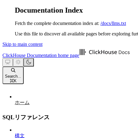
Documentation Index
Fetch the complete documentation index at:
/docs/llms.txt
Use this file to discover all available pages before exploring fur
Skip to main content
ClickHouse Documentation
home page
Search...
⌘
K
ホーム
SQLリファレンス
構文