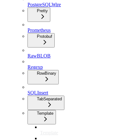
PostgreSQLWire
Pretty
Prometheus
Protobuf
RawBLOB
Regexp
RowBinary
SQLInsert
TabSeparated
Template
Template