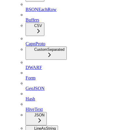
BSONEachRow
Buffers
CSV
CapnProto
CustomSeparated
DWARF
Form
GeoJSON
Hash
HiveText
JSON
LineAsString