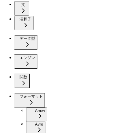
文
演算子
データ型
エンジン
関数
フォーマット
Arrow
Avro