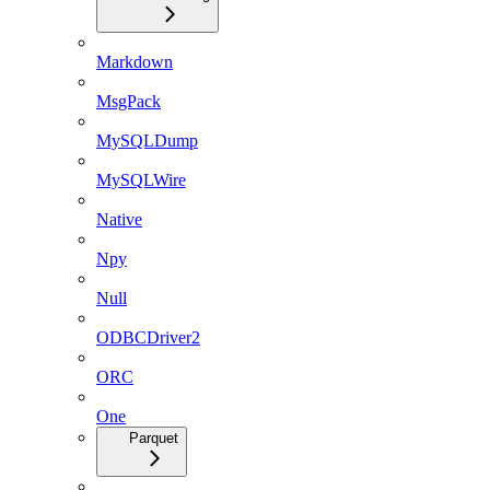
Markdown
MsgPack
MySQLDump
MySQLWire
Native
Npy
Null
ODBCDriver2
ORC
One
Parquet