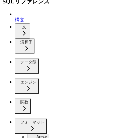
SQLリファレンス
構文
文
演算子
データ型
エンジン
関数
フォーマット
Arrow