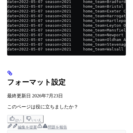
date=2022-05-07 season=2021     home_team=Bradford Ci
date=2022-05-07 season=2021     home_team=Bristol Rov
date=2022-05-07 season=2021     home_team=Exeter City
date=2022-05-07 season=2021     home_team=Harrogate T
date=2022-05-07 season=2021     home_team=Hartlepool 
date=2022-05-07 season=2021     home_team=Leyton Orie
date=2022-05-07 season=2021     home_team=Mansfield T
date=2022-05-07 season=2021     home_team=Newport Cou
date=2022-05-07 season=2021     home_team=Oldham Athl
date=2022-05-07 season=2021     home_team=Stevenage B
date=2022-05-07 season=2021     home_team=Walsall    
フォーマット設定
最終更新日
2026年7月23日
このページは役に立ちましたか？
はい
いいえ
編集を提案
問題を報告