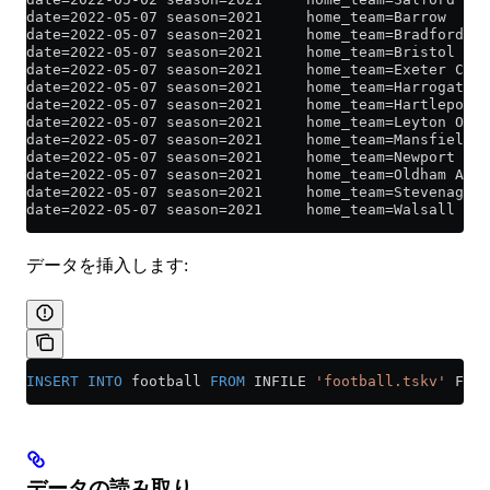
date=2022-05-07 season=2021     home_team=Barrow     
date=2022-05-07 season=2021     home_team=Bradford Ci
date=2022-05-07 season=2021     home_team=Bristol Rov
date=2022-05-07 season=2021     home_team=Exeter City
date=2022-05-07 season=2021     home_team=Harrogate T
date=2022-05-07 season=2021     home_team=Hartlepool 
date=2022-05-07 season=2021     home_team=Leyton Orie
date=2022-05-07 season=2021     home_team=Mansfield T
date=2022-05-07 season=2021     home_team=Newport Cou
date=2022-05-07 season=2021     home_team=Oldham Athl
date=2022-05-07 season=2021     home_team=Stevenage B
date=2022-05-07 season=2021     home_team=Walsall    
データを挿入します:
INSERT INTO
 football 
FROM
 INFILE 
'football.tskv'
 FORM
データの読み取り