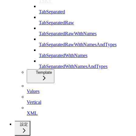
TSKV
TabSeparated
TabSeparatedRaw
TabSeparatedRawWithNames
TabSeparatedRawWithNamesAndTypes
TabSeparatedWithNames
TabSeparatedWithNamesAndTypes
Template
Values
Vertical
XML
設定