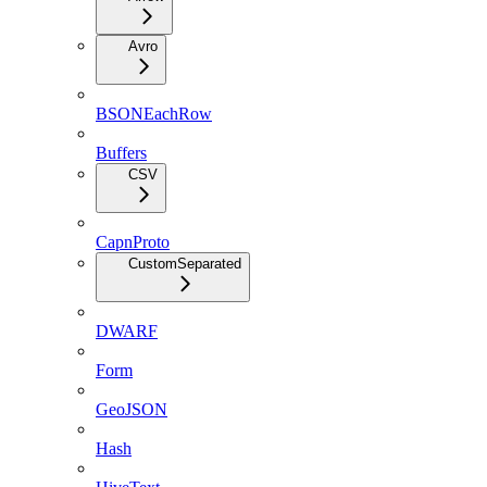
Avro
BSONEachRow
Buffers
CSV
CapnProto
CustomSeparated
DWARF
Form
GeoJSON
Hash