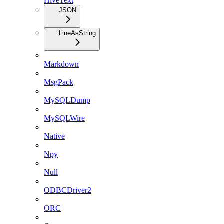
HiveText
JSON
LineAsString
Markdown
MsgPack
MySQLDump
MySQLWire
Native
Npy
Null
ODBCDriver2
ORC