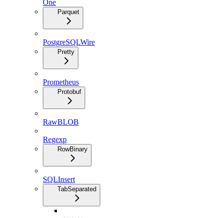
One
Parquet
PostgreSQLWire
Pretty
Prometheus
Protobuf
RawBLOB
Regexp
RowBinary
SQLInsert
TabSeparated