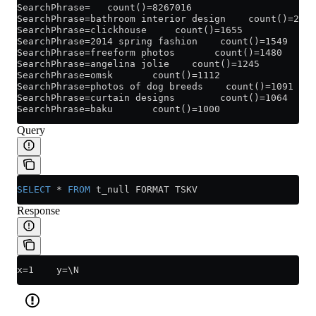
SearchPhrase=   count()=8267016
SearchPhrase=bathroom interior design    count()=2166
SearchPhrase=clickhouse     count()=1655
SearchPhrase=2014 spring fashion    count()=1549
SearchPhrase=freeform photos       count()=1480
SearchPhrase=angelina jolie    count()=1245
SearchPhrase=omsk       count()=1112
SearchPhrase=photos of dog breeds    count()=1091
SearchPhrase=curtain designs        count()=1064
SearchPhrase=baku       count()=1000
Query
SELECT
 *
 FROM
 t_null FORMAT TSKV
Response
x=1    y=\N