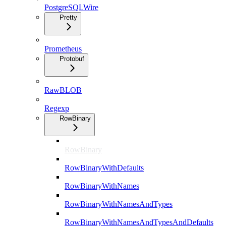
PostgreSQLWire
Pretty
Prometheus
Protobuf
RawBLOB
Regexp
RowBinary
RowBinary
RowBinaryWithDefaults
RowBinaryWithNames
RowBinaryWithNamesAndTypes
RowBinaryWithNamesAndTypesAndDefaults