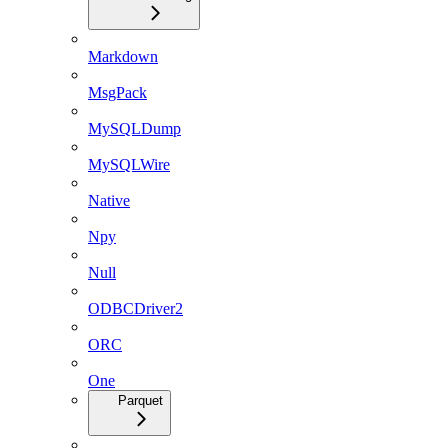
Markdown
MsgPack
MySQLDump
MySQLWire
Native
Npy
Null
ODBCDriver2
ORC
One
Parquet