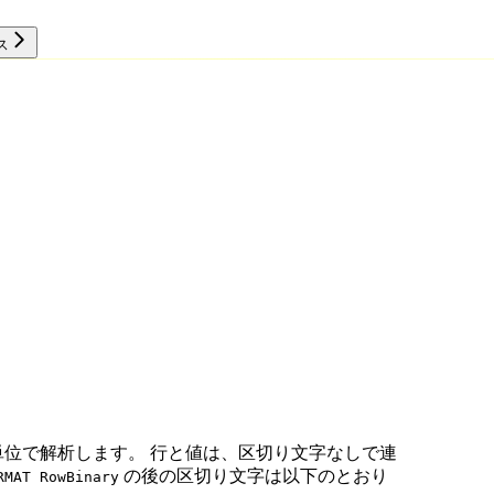
ス
リソース
位で解析します。 行と値は、区切り文字なしで連
の後の区切り文字は以下のとおり
RMAT RowBinary