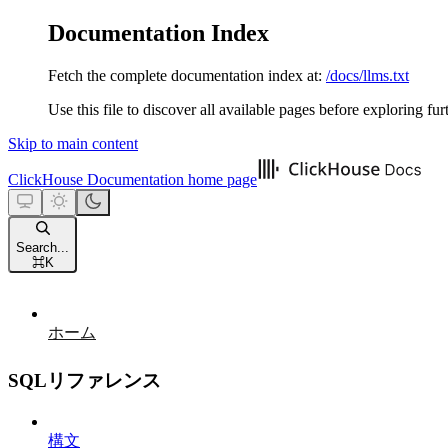
Documentation Index
Fetch the complete documentation index at:
/docs/llms.txt
Use this file to discover all available pages before exploring fur
Skip to main content
ClickHouse Documentation
home page
Search...
⌘
K
ホーム
SQLリファレンス
構文