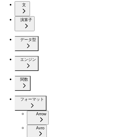
文
演算子
データ型
エンジン
関数
フォーマット
Arrow
Avro