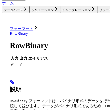
ホーム
データベース
ソリューション
インテグレーション
リソー
データベース
ソリューション
インテグレーション
フォーマット
RowBinary
RowBinary
入力
出力
エイリアス
✔
✔
説明
フォーマットは、バイナリ形式のデータを行単
RowBinary
続して並びます。 データがバイナリ形式であるため、
FO