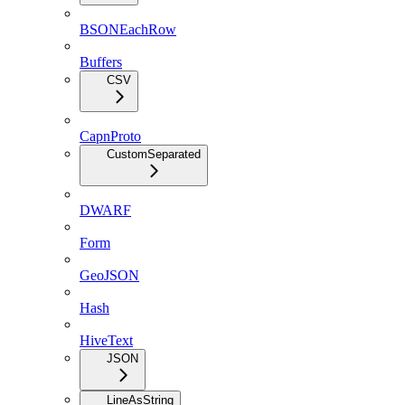
BSONEachRow
Buffers
CSV
CapnProto
CustomSeparated
DWARF
Form
GeoJSON
Hash
HiveText
JSON
LineAsString