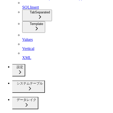
SQLInsert
TabSeparated
Template
Values
Vertical
XML
設定
システムテーブル
データレイク