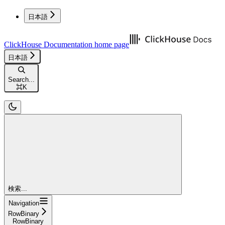
日本語
ClickHouse Documentation
home page
日本語
Search...
⌘
K
検索...
Navigation
RowBinary
RowBinary