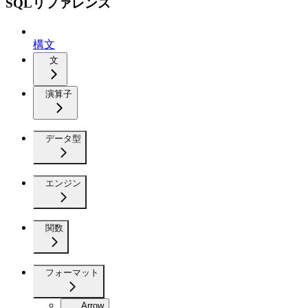
SQLリファレンス
構文
文
演算子
データ型
エンジン
関数
フォーマット
Arrow