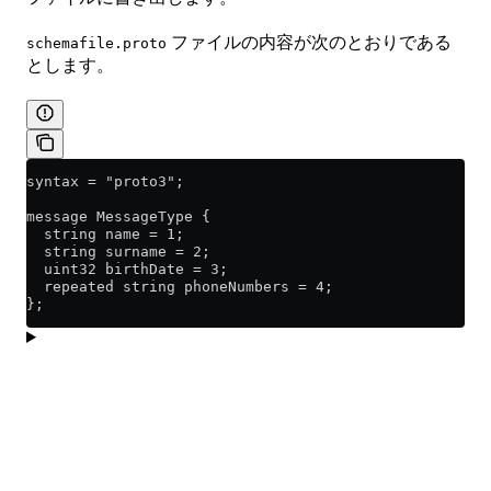
ファイルの内容が次のとおりである
schemafile.proto
とします。
syntax = "proto3";
message MessageType {
  string name = 1;
  string surname = 2;
  uint32 birthDate = 3;
  repeated string phoneNumbers = 4;
};