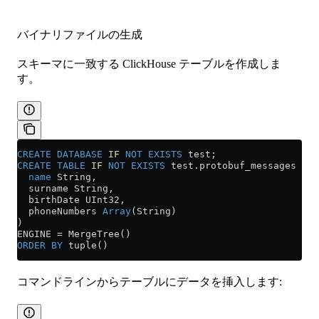
バイナリファイルの生成
スキーマに一致する ClickHouse テーブルを作成しま
す。
CREATE
 DATABASE
 IF
 NOT
 EXISTS
 test;
CREATE
 TABLE
 IF
 NOT
 EXISTS
 test
.
protobuf_messages
 (
  name
 String,
  surname String,
  birthDate UInt32,
  phoneNumbers 
Array
(String)
)
ENGINE 
=
 MergeTree()
ORDER BY
 tuple()
コマンドラインからテーブルにデータを挿入します: