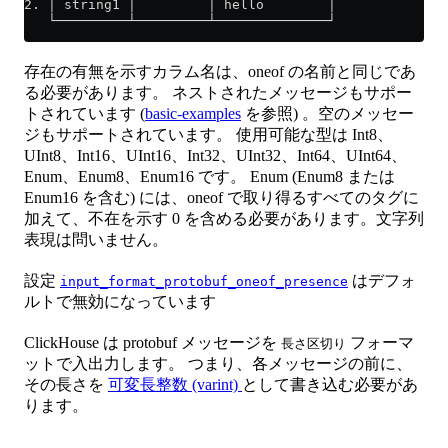
2. │ string1 │         │ hello        │
   └─────────┴─────────┴──────────────┘
存在の有無を示すカラム名は、oneof の名前と同じであ
る必要があります。 ネストされたメッセージもサポー
トされています (
basic-examples
を参照) 。空のメッセー
ジもサポートされています。 使用可能な型は Int8、
UInt8、Int16、UInt16、Int32、UInt32、Int64、UInt64、
Enum、Enum8、Enum16 です。 Enum (Enum8 または
Enum16 を含む) には、oneof で取り得るすべてのタグに
加えて、不在を示す 0 を含める必要があります。文字列
表現は問いません。
設定
はデフォ
input_format_protobuf_oneof_presence
ルトで無効になっています
ClickHouse は protobuf メッセージを
フォーマ
長さ区切り
ットで入出力します。 つまり、各メッセージの前に、
その長さを
可変長整数 (varint)
として書き込む必要があ
ります。