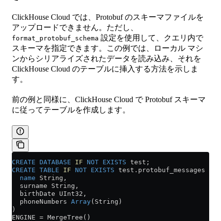
ClickHouse Cloud では、Protobuf のスキーマファイルを
アップロードできません。ただし、
設定を使用して、クエリ内で
format_protobuf_schema
スキーマを指定できます。この例では、ローカル マシ
ンからシリアライズされたデータを読み込み、それを
ClickHouse Cloud のテーブルに挿入する方法を示しま
す。
前の例と同様に、ClickHouse Cloud で Protobuf スキーマ
に従ってテーブルを作成します。
CREATE
 DATABASE
 IF
 NOT
 EXISTS
 test;
CREATE
 TABLE
 IF
 NOT
 EXISTS
 test
.
protobuf_messages
 (
  name
 String,
  surname String,
  birthDate UInt32,
  phoneNumbers 
Array
(String)
)
ENGINE 
=
 MergeTree()