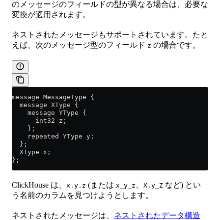
のメッセージのフィールドの型が異なる場合は、必要な
変換が適用されます。
ネストされたメッセージもサポートされています。たと
えば、次のメッセージ型のフィールド
の場合です。
z
message MessageType {
  message XType {
    message YType {
      int32 z;
    };
    repeated YType y;
  };
  XType x;
};
ClickHouse は、
(または
、
など) とい
x.y.z
x_y_z
X.y_Z
う名前のカラムを見つけようとします。
ネストされたメッセージは、
ネストされたデータ構造