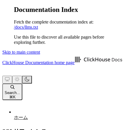
Documentation Index
Fetch the complete documentation index at:
/docs/llms.txt
Use this file to discover all available pages before
exploring further.
Skip to main content
ClickHouse Documentation
home page
Search...
⌘
K
ホーム