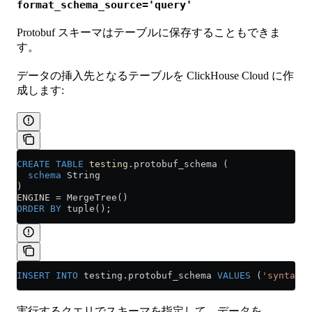
format_schema_source='query'
Protobuf スキーマはテーブルに保存することもできま
す。
データの挿入先となるテーブルを ClickHouse Cloud に作
成します:
CREATE
 TABLE
 testing
.protobuf_schema (
  schema
 String
)
ENGINE 
=
 MergeTree()
ORDER BY
 tuple();
INSERT INTO
 testing
.
protobuf_schema
 VALUES
 (
'syntax =
実行するクエリでスキーマを指定して、データを