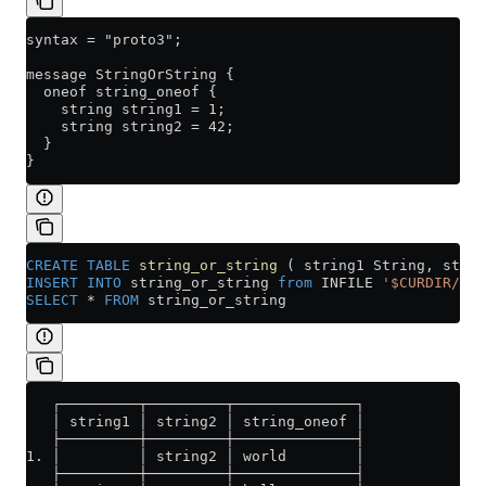
syntax = "proto3";
message StringOrString {
  oneof string_oneof {
    string string1 = 1;
    string string2 = 42;
  }
}
CREATE
 TABLE
 string_or_string
 ( string1 String, strin
INSERT INTO
 string_or_string 
from
 INFILE 
'$CURDIR/dat
SELECT
 *
 FROM
 string_or_string
   ┌─────────┬─────────┬──────────────┐
   │ string1 │ string2 │ string_oneof │
   ├─────────┼─────────┼──────────────┤
1. │         │ string2 │ world        │
   ├─────────┼─────────┼──────────────┤