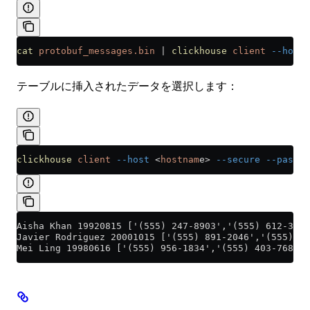
cat
 protobuf_messages.bin
 |
 clickhouse
 client
 --host
 
テーブルに挿入されたデータを選択します：
clickhouse
 client
 --host
 <
hostnam
e
>
 --secure
 --passwo
Aisha Khan 19920815 ['(555) 247-8903','(555) 612-3457
Javier Rodriguez 20001015 ['(555) 891-2046','(555) 73
Mei Ling 19980616 ['(555) 956-1834','(555) 403-7682']