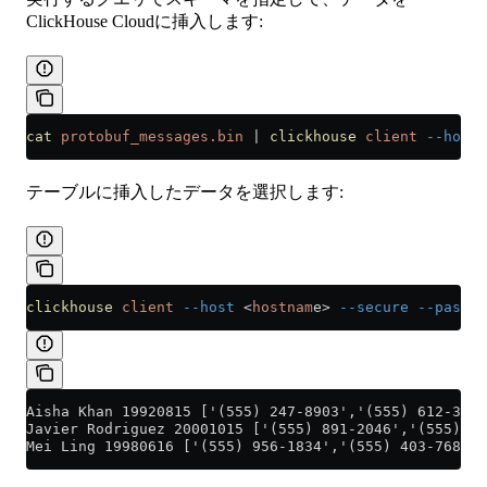
ClickHouse Cloudに挿入します:
cat
 protobuf_messages.bin
 |
 clickhouse
 client
 --host
 
テーブルに挿入したデータを選択します:
clickhouse
 client
 --host
 <
hostnam
e
>
 --secure
 --passwo
Aisha Khan 19920815 ['(555) 247-8903','(555) 612-3457
Javier Rodriguez 20001015 ['(555) 891-2046','(555) 73
Mei Ling 19980616 ['(555) 956-1834','(555) 403-7682']