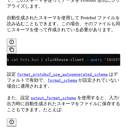
て、このスキーマを使ってデータを Protobuf 形式にシリ
アライズします。
自動生成されたスキーマを使用して Protobuf ファイルを
読み込むこともできます。この場合、そのファイルも同
じスキーマを使って作成されている必要があります。
$
 cat
 hits.bin
 |
 clickhouse-client
 --query
 "INSERT IN
設定
はデ
format_protobuf_use_autogenerated_schema
フォルトで有効で、
が設定されていない
format_schema
場合に適用されます。
また、設定
を使用すると、入力/
output_format_schema
出力時に自動生成されたスキーマをファイルに保存する
こともできます。たとえば: