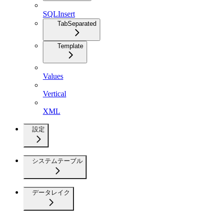
SQLInsert
TabSeparated
Template
Values
Vertical
XML
設定
システムテーブル
データレイク