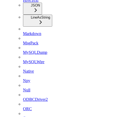
HiveText
JSON
LineAsString
Markdown
MsgPack
MySQLDump
MySQLWire
Native
Npy
Null
ODBCDriver2
ORC