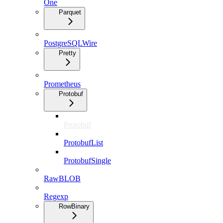
One
Parquet
PostgreSQLWire
Pretty
Prometheus
Protobuf
Protobuf
ProtobufList
ProtobufSingle
RawBLOB
Regexp
RowBinary