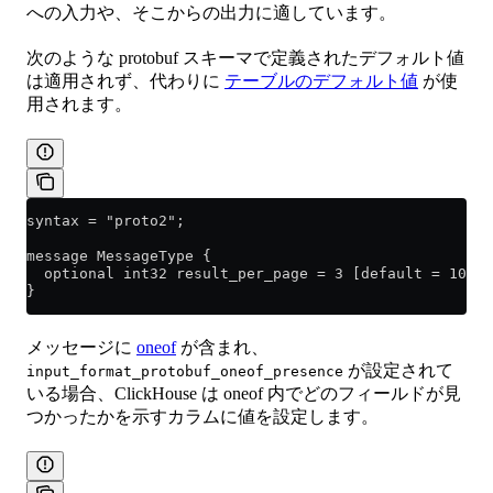
への入力や、そこからの出力に適しています。
次のような protobuf スキーマで定義されたデフォルト値
は適用されず、代わりに
テーブルのデフォルト値
が使
用されます。
syntax = "proto2";
message MessageType {
  optional int32 result_per_page = 3 [default = 10];
}
メッセージに
oneof
が含まれ、
が設定されて
input_format_protobuf_oneof_presence
いる場合、ClickHouse は oneof 内でどのフィールドが見
つかったかを示すカラムに値を設定します。