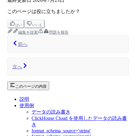
最終更新日
2026年7月23日
このページは役に立ちましたか？
はい
いいえ
編集を提案
問題を報告
前へ
次へ
このページの内容
説明
使用例
データの読み書き
ClickHouse Cloud を使用したデータの読み書
き
format_schema_source='string'