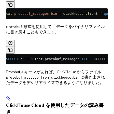
cat
 protobuf_messages.bin
 |
 clickhouse-client
 --query
形式を使用して、データをバイナリファイル
Protobuf
に書き戻すこともできます。
SELECT
 *
 FROM
 test
.
protobuf_messages
 INTO
 OUTFILE 
'pr
Protobufスキーマがあれば、ClickHouse からファイル
に書き出され
protobuf_message_from_clickhouse.bin
たデータをデシリアライズできるようになりました。
ClickHouse Cloud を使用したデータの読み書
き