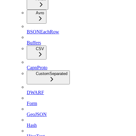
Avro
BSONEachRow
Buffers
CSV
CapnProto
CustomSeparated
DWARF
Form
GeoJSON
Hash