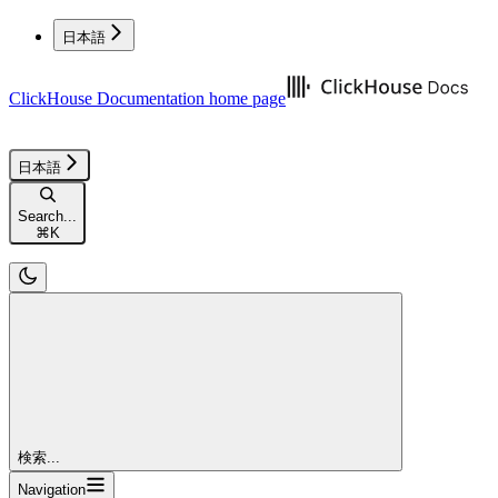
日本語
ClickHouse Documentation
home page
日本語
Search...
⌘
K
検索...
Navigation