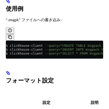
使用例
“.msgpk” ファイルへの書き込み:
$ clickhouse
-
client 
--query="CREATE TABLE msgpack (ar
$ clickhouse
-
client 
--query="INSERT INTO msgpack VALU
$ clickhouse
-
client 
--query="SELECT * FROM msgpack FO
フォーマット設定
デ
フ
設定
説明
ォ
ル