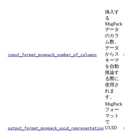
ト
挿入す
る
MsgPack
データ
のカラ
ム数。
データ
からス
input_format_msgpack_number_of_columns
0
キーマ
を自動
推論す
る際に
使用さ
れま
す。
MsgPack
フォー
マット
で
UUID
output_format_msgpack_uuid_representation
EXT