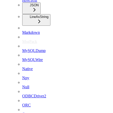
HiveText
JSON
LineAsString
Markdown
MsgPack
MySQLDump
MySQLWire
Native
Npy
Null
ODBCDriver2
ORC