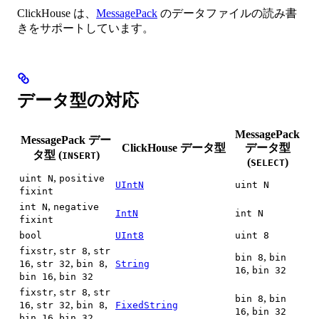
ClickHouse は、
MessagePack
のデータファイルの読み書
きをサポートしています。
データ型の対応
MessagePack
MessagePack デー
ClickHouse データ型
データ型
タ型 (
)
INSERT
(
)
SELECT
,
uint N
positive
UIntN
uint N
fixint
,
int N
negative
IntN
int N
fixint
bool
UInt8
uint 8
,
,
fixstr
str 8
str
,
bin 8
bin
,
,
,
16
str 32
bin 8
String
,
16
bin 32
,
bin 16
bin 32
,
,
fixstr
str 8
str
,
bin 8
bin
,
,
,
16
str 32
bin 8
FixedString
,
16
bin 32
,
bin 16
bin 32