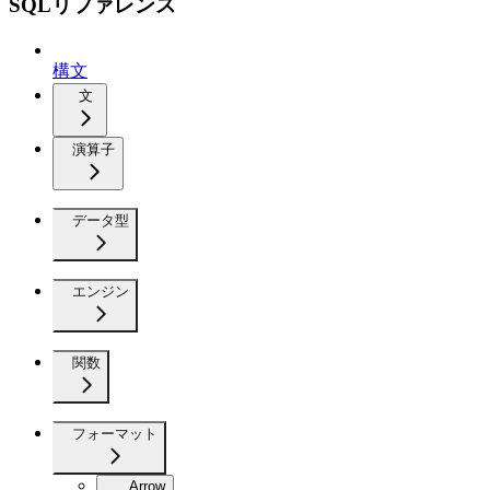
SQLリファレンス
構文
文
演算子
データ型
エンジン
関数
フォーマット
Arrow