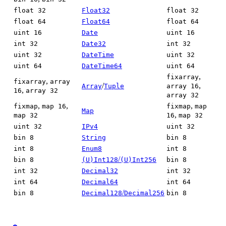
float 32
Float32
float 32
float 64
Float64
float 64
uint 16
Date
uint 16
int 32
Date32
int 32
uint 32
DateTime
uint 32
uint 64
DateTime64
uint 64
,
fixarray
,
fixarray
array
/
,
Array
Tuple
array 16
,
16
array 32
array 32
,
,
,
fixmap
map 16
fixmap
map
Map
,
map 32
16
map 32
uint 32
IPv4
uint 32
bin 8
String
bin 8
int 8
Enum8
int 8
/
bin 8
(U)Int128
(U)Int256
bin 8
int 32
Decimal32
int 32
int 64
Decimal64
int 64
/
bin 8
Decimal128
Decimal256
bin 8