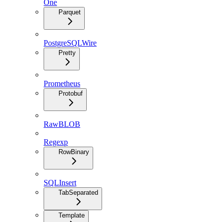
One
Parquet
PostgreSQLWire
Pretty
Prometheus
Protobuf
RawBLOB
Regexp
RowBinary
SQLInsert
TabSeparated
Template