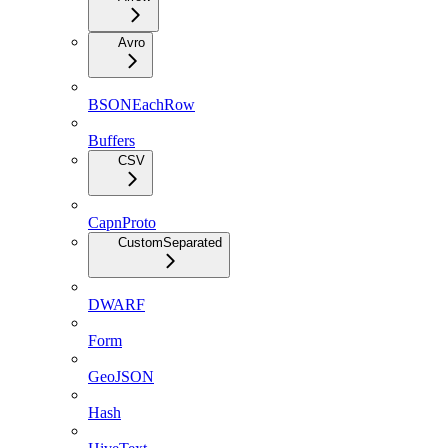
Avro
BSONEachRow
Buffers
CSV
CapnProto
CustomSeparated
DWARF
Form
GeoJSON
Hash