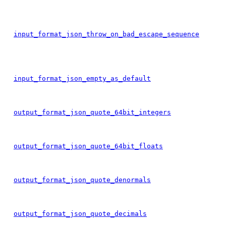
input_format_json_throw_on_bad_escape_sequence
input_format_json_empty_as_default
output_format_json_quote_64bit_integers
output_format_json_quote_64bit_floats
output_format_json_quote_denormals
output_format_json_quote_decimals