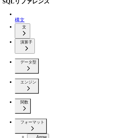
SQLリファレンス
構文
文
演算子
データ型
エンジン
関数
フォーマット
Arrow