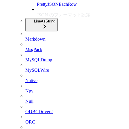
PrettyJSONEachRow
JSON のフォーマット設定
LineAsString
Markdown
MsgPack
MySQLDump
MySQLWire
Native
Npy
Null
ODBCDriver2
ORC