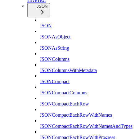
HiveText
JSON
JSON
JSONAsObject
JSONAsString
JSONColumns
JSONColumnsWithMetadata
JSONCompact
JSONCompactColumns
JSONCompactEachRow
JSONCompactEachRowWithNames
JSONCompactEachRowWithNamesAndTypes
JSONCompactEachRowWithProgress