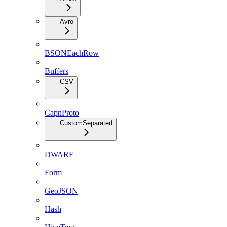
Avro
BSONEachRow
Buffers
CSV
CapnProto
CustomSeparated
DWARF
Form
GeoJSON
Hash