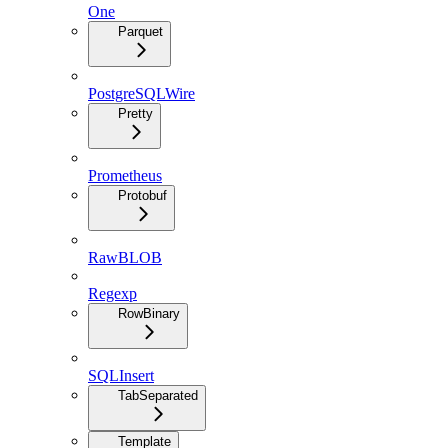
One
Parquet
PostgreSQLWire
Pretty
Prometheus
Protobuf
RawBLOB
Regexp
RowBinary
SQLInsert
TabSeparated
Template