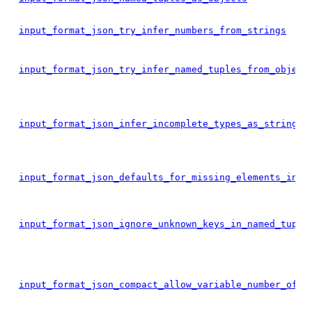
input_format_json_try_infer_numbers_from_strings
input_format_json_try_infer_named_tuples_from_object
input_format_json_infer_incomplete_types_as_strings
input_format_json_defaults_for_missing_elements_in_n
input_format_json_ignore_unknown_keys_in_named_tuple
input_format_json_compact_allow_variable_number_of_c