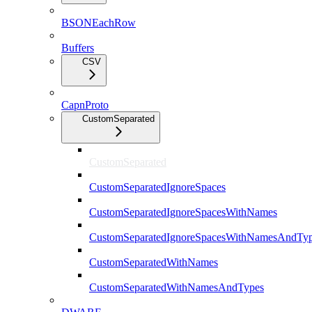
BSONEachRow
Buffers
CSV
CapnProto
CustomSeparated
CustomSeparated
CustomSeparatedIgnoreSpaces
CustomSeparatedIgnoreSpacesWithNames
CustomSeparatedIgnoreSpacesWithNamesAndTy
CustomSeparatedWithNames
CustomSeparatedWithNamesAndTypes