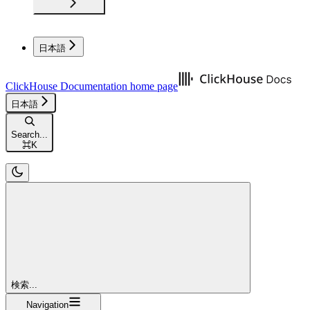
日本語
ClickHouse Documentation
home page
日本語
Search...
⌘
K
検索...
Navigation