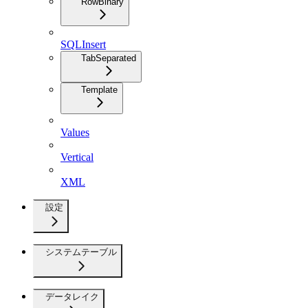
RowBinary
SQLInsert
TabSeparated
Template
Values
Vertical
XML
設定
システムテーブル
データレイク