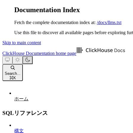
Documentation Index
Fetch the complete documentation index at:
/docs/llms.txt
Use this file to discover all available pages before exploring fur
Skip to main content
ClickHouse Documentation
home page
Search...
⌘
K
ホーム
SQLリファレンス
構文