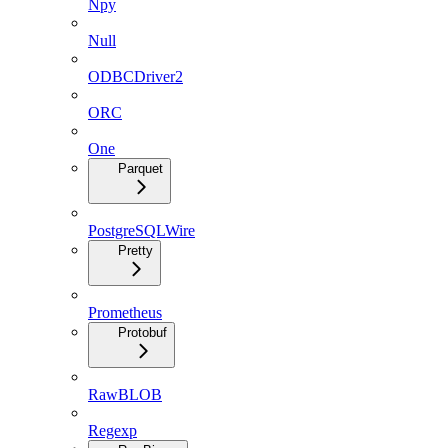
Npy
Null
ODBCDriver2
ORC
One
Parquet
PostgreSQLWire
Pretty
Prometheus
Protobuf
RawBLOB
Regexp