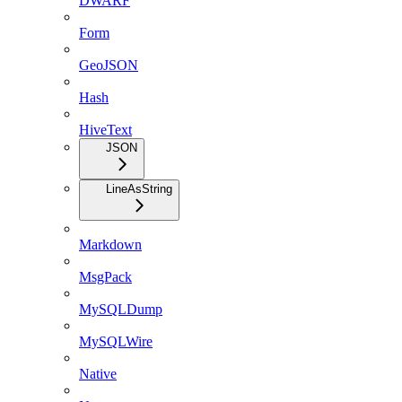
DWARF
Form
GeoJSON
Hash
HiveText
JSON
LineAsString
Markdown
MsgPack
MySQLDump
MySQLWire
Native