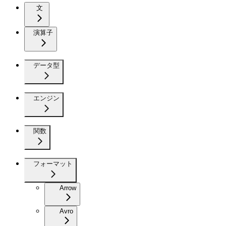
文
演算子
データ型
エンジン
関数
フォーマット
Arrow
Avro