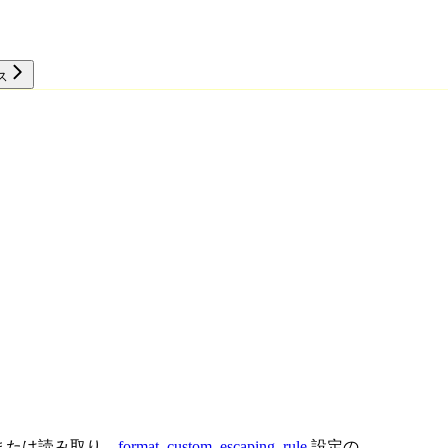
ス
リソース
または読み取り、
format_custom_escaping_rule
設定の