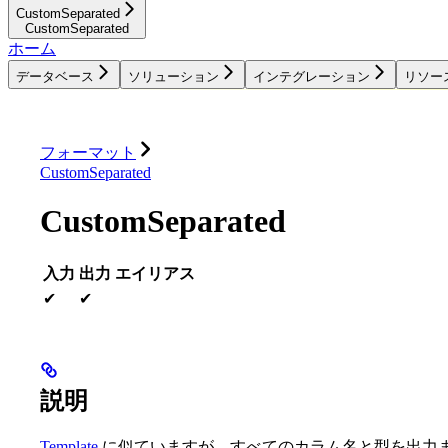
CustomSeparated
CustomSeparated
ホーム
データベース
ソリューション
インテグレーション
リソー
データベース
ソリューション
インテグレーション
フォーマット
CustomSeparated
CustomSeparated
入力
出力
エイリアス
✔
✔
説明
Template
に似ていますが、すべてのカラム名と型を出力