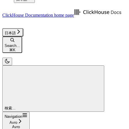
ClickHouse Documentation
home page
日本語
Search...
⌘
K
検索...
Navigation
Avro
Avro