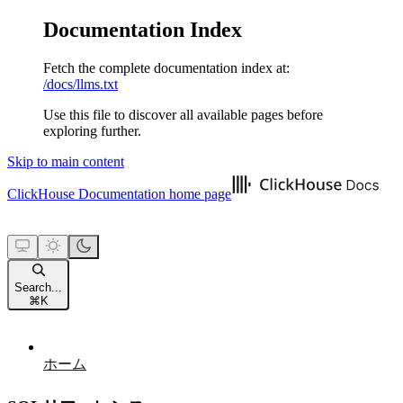
Documentation Index
Fetch the complete documentation index at:
/docs/llms.txt
Use this file to discover all available pages before
exploring further.
Skip to main content
ClickHouse Documentation
home page
Search...
⌘
K
ホーム