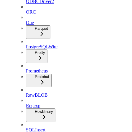
ODBCDriver2
ORC
One
Parquet
PostgreSQLWire
Pretty
Prometheus
Protobuf
RawBLOB
Regexp
RowBinary
SQLInsert