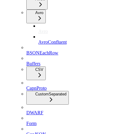
Avro
Avro
AvroConfluent
BSONEachRow
Buffers
CSV
CapnProto
CustomSeparated
DWARF
Form