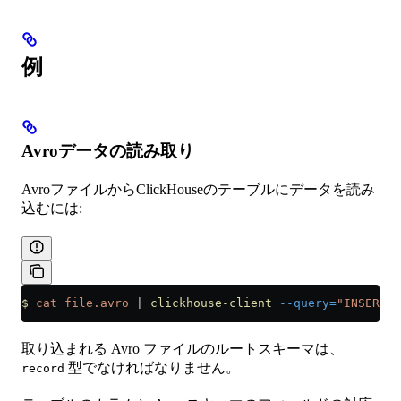
例
Avroデータの読み取り
AvroファイルからClickHouseのテーブルにデータを読み
込むには:
$
 cat
 file.avro
 |
 clickhouse-client
 --query=
"INSERT I
取り込まれる Avro ファイルのルートスキーマは、
型でなければなりません。
record