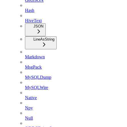
GeoJSON
Hash
HiveText
JSON
LineAsString
Markdown
MsgPack
MySQLDump
MySQLWire
Native
Npy
Null