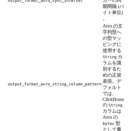
カーの同
output_format_avro_sync_interval
16
期間隔 (バ
イト単位)
。
Avro の文
字列型へ
の型マッ
ピングに
使用する
カ
String
ラムを識
別するた
めの正規
表現。デ
output_format_avro_string_column_pattern
フォルト
では、
ClickHouse
の
String
カラムは
Avro の
型
bytes
として書