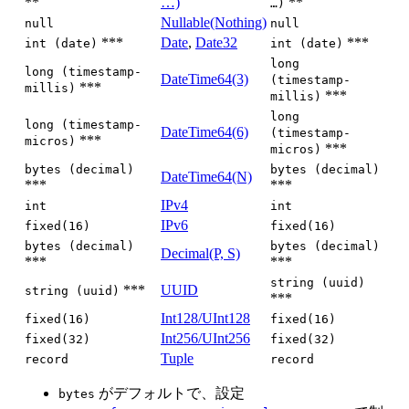
**
…)
**
…)
Nullable(Nothing)
null
null
***
Date
,
Date32
***
int (date)
int (date)
long
long (timestamp-
DateTime64(3)
(timestamp-
***
millis)
***
millis)
long
long (timestamp-
DateTime64(6)
(timestamp-
***
micros)
***
micros)
bytes (decimal)
bytes (decimal)
DateTime64(N)
***
***
IPv4
int
int
IPv6
fixed(16)
fixed(16)
bytes (decimal)
bytes (decimal)
Decimal(P, S)
***
***
string (uuid)
***
UUID
string (uuid)
***
Int128/UInt128
fixed(16)
fixed(16)
Int256/UInt256
fixed(32)
fixed(32)
Tuple
record
record
がデフォルトで、設定
bytes