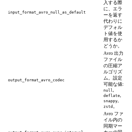
入する際
に、エラ
input_format_avro_null_as_default
0
ーを返す
代わりに
デフォル
ト値を使
用するか
どうか。
Avro 出力
ファイル
の圧縮ア
ルゴリズ
ム。設定
output_format_avro_codec
可能な値:
,
null
,
deflate
,
snappy
。
zstd
Avro ファ
イル内の
同期マー