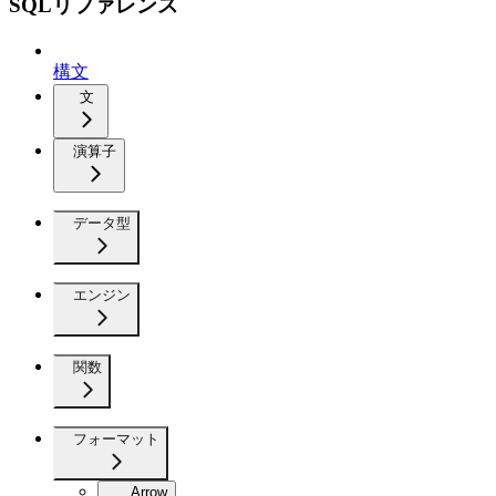
SQLリファレンス
構文
文
演算子
データ型
エンジン
関数
フォーマット
Arrow