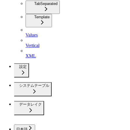
TabSeparated
Template
Values
Vertical
XML
設定
システムテーブル
データレイク
日本語