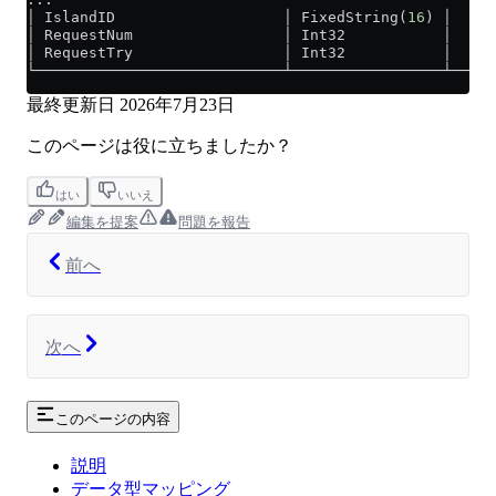
│ IslandID                   │ FixedString(
16
) │     
│ RequestNum                 │ Int32           │     
│ RequestTry                 │ Int32           │     
└────────────────────────────┴─────────────────┴─────
最終更新日
2026年7月23日
このページは役に立ちましたか？
はい
いいえ
編集を提案
問題を報告
前へ
次へ
このページの内容
説明
データ型マッピング