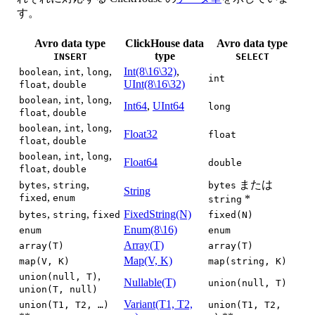
す。
Avro data type
ClickHouse data
Avro data type
type
INSERT
SELECT
,
,
,
Int(8\16\32)
,
boolean
int
long
int
,
UInt(8\16\32)
float
double
,
,
,
boolean
int
long
Int64
,
UInt64
long
,
float
double
,
,
,
boolean
int
long
Float32
float
,
float
double
,
,
,
boolean
int
long
Float64
double
,
float
double
,
,
または
bytes
string
bytes
String
,
fixed
enum
*
string
,
,
FixedString(N)
bytes
string
fixed
fixed(N)
Enum(8\16)
enum
enum
Array(T)
array(T)
array(T)
Map(V, K)
map(V, K)
map(string, K)
,
union(null, T)
Nullable(T)
union(null, T)
union(T, null)
Variant(T1, T2,
union(T1, T2, …)
union(T1, T2,