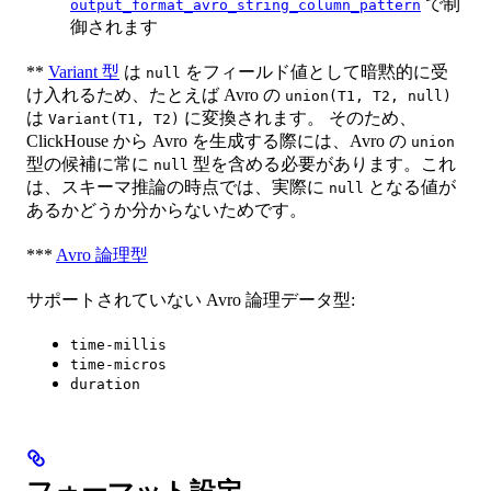
で制
output_format_avro_string_column_pattern
御されます
**
Variant 型
は
をフィールド値として暗黙的に受
null
け入れるため、たとえば Avro の
union(T1, T2, null)
は
に変換されます。 そのため、
Variant(T1, T2)
ClickHouse から Avro を生成する際には、Avro の
union
型の候補に常に
型を含める必要があります。これ
null
は、スキーマ推論の時点では、実際に
となる値が
null
あるかどうか分からないためです。
***
Avro 論理型
サポートされていない Avro 論理データ型:
time-millis
time-micros
duration