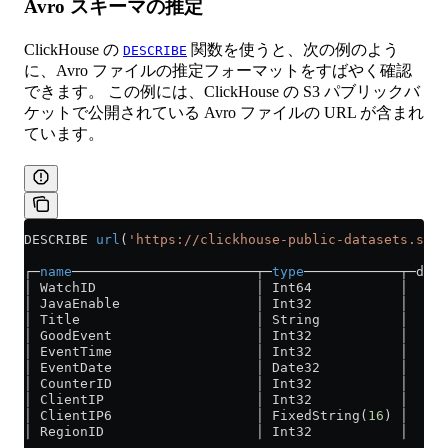
Avro スキーマの推定
ClickHouse の
関数を使うと、次の例のよう
DESCRIBE
に、Avro ファイルの推定フォーマットをすばやく確認
できます。 この例には、ClickHouse の S3 パブリックバ
ケットで公開されている Avro ファイルの URL が含まれ
ています。
DESCRIBE 
url
(
'https://clickhouse-public-datasets.s3.e
┌─
name
───────────────────────┬─
type
────────────┬─defa
│ WatchID                    │ Int64           │     
│ JavaEnable                 │ Int32           │     
│ Title                      │ String          │     
│ GoodEvent                  │ Int32           │     
│ EventTime                  │ Int32           │     
│ EventDate                  │ Date32          │     
│ CounterID                  │ Int32           │     
│ ClientIP                   │ Int32           │     
│ ClientIP6                  │ FixedString(
16
) │     
│ RegionID                   │ Int32           │     
...