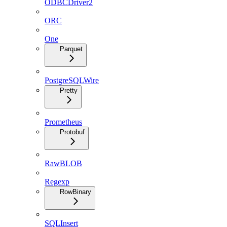
ODBCDriver2
ORC
One
Parquet
PostgreSQLWire
Pretty
Prometheus
Protobuf
RawBLOB
Regexp
RowBinary
SQLInsert