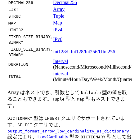
Decimal256
DECIMAL256
Array
LIST
Tuple
STRUCT
Map
MAP
IPv4
UINT32
,
FIXED_SIZE_BINARY
IPv6
BINARY
,
FIXED_SIZE_BINARY
Int128/UInt128/Int256/UInt256
BINARY
Interval
DURATION
(Nanosecond/Microsecond/Millisecond/Sec
Interval
INT64
(Minute/Hour/Day/Week/Month/Quarter/Ye
Array はネストでき、引数として
型の値を取
Nullable
ることもできます。
型と
型もネストできま
Tuple
Map
す。
型は
クエリでサポートされていま
DICTIONARY
INSERT
す。
クエリでは、
SELECT
output_format_arrow_low_cardinality_as_dictionary
設定により、
LowCardinality
型を
型として出
DICTIONARY