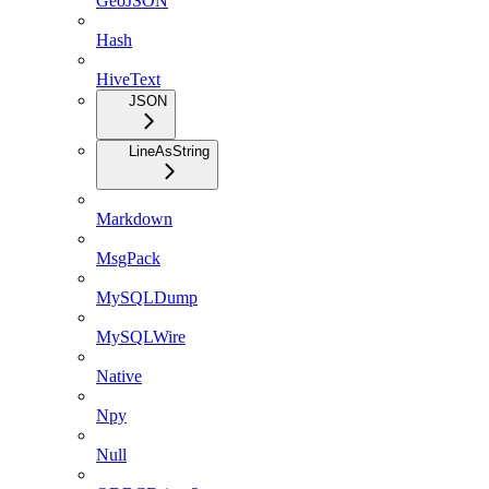
GeoJSON
Hash
HiveText
JSON
LineAsString
Markdown
MsgPack
MySQLDump
MySQLWire
Native
Npy
Null