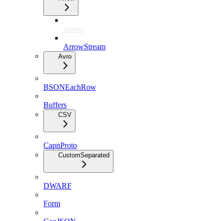
Arrow
ArrowStream
Avro
BSONEachRow
Buffers
CSV
CapnProto
CustomSeparated
DWARF
Form