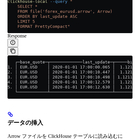
clickhouse-local
 --query
 "
    SELECT *
    FROM file('forex_eurusd.arrow', Arrow)
    ORDER BY last_update ASC
    LIMIT 5
    FORMAT PrettyCompact"
Response
   ┌─base_quote─┬─────────────last_update─┬─────bid─┬
1. │ EUR.USD    │ 2020-01-01 17:00:00.065 │  1.1212 │
2. │ EUR.USD    │ 2020-01-01 17:00:10.447 │  1.1212 │
3. │ EUR.USD    │ 2020-01-01 17:00:10.498 │ 1.12117 │
4. │ EUR.USD    │ 2020-01-01 17:00:12.579 │  1.1212 │
5. │ EUR.USD    │ 2020-01-01 17:00:12.630 │  1.1212 │
   └────────────┴─────────────────────────┴─────────┴
データの挿入
Arrow ファイルを ClickHouse テーブルに読み込むに