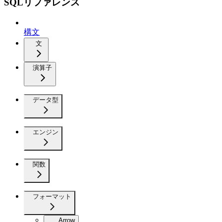
SQLリファレンス
構文
文
演算子
データ型
エンジン
関数
フォーマット
Arrow