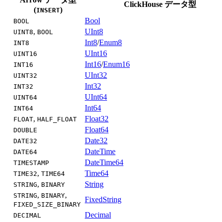
ClickHouse データ型
(
)
INSERT
Bool
BOOL
,
UInt8
UINT8
BOOL
Int8
/
Enum8
INT8
UInt16
UINT16
Int16
/
Enum16
INT16
UInt32
UINT32
Int32
INT32
UInt64
UINT64
Int64
INT64
,
Float32
FLOAT
HALF_FLOAT
Float64
DOUBLE
Date32
DATE32
DateTime
DATE64
DateTime64
TIMESTAMP
,
Time64
TIME32
TIME64
,
String
STRING
BINARY
,
,
STRING
BINARY
FixedString
FIXED_SIZE_BINARY
Decimal
DECIMAL