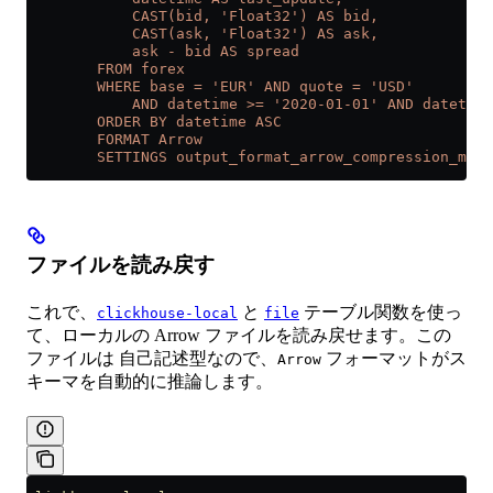
            CAST(bid, 'Float32') AS bid,
            CAST(ask, 'Float32') AS ask,
            ask - bid AS spread
        FROM forex
        WHERE base = 'EUR' AND quote = 'USD'
            AND datetime >= '2020-01-01' AND datetime
        ORDER BY datetime ASC
        FORMAT Arrow
        SETTINGS output_format_arrow_compression_meth
ファイルを読み戻す
これで、
と
テーブル関数を使っ
clickhouse-local
file
て、ローカルの Arrow ファイルを読み戻せます。この
ファイルは 自己記述型なので、
フォーマットがス
Arrow
キーマを自動的に推論します。