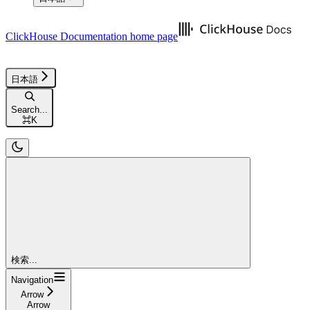
ClickHouse Documentation
home page
日本語
Search...
⌘
K
検索...
Navigation
Arrow
Arrow