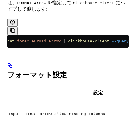
は、
を指定して
にパ
FORMAT Arrow
clickhouse-client
イプして渡します:
cat
 forex_eurusd.arrow
 |
 clickhouse-client
 --query=
"I
フォーマット設定
設定
input_format_arrow_allow_missing_columns