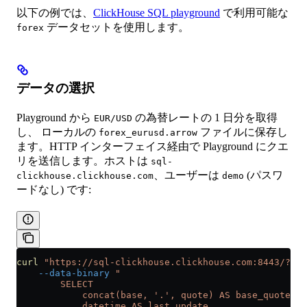
以下の例では、
ClickHouse SQL playground
で利用可能な
データセットを使用します。
forex
データの選択
Playground から
の為替レートの 1 日分を取得
EUR/USD
し、 ローカルの
ファイルに保存し
forex_eurusd.arrow
ます。HTTP インターフェイス経由で Playground にクエ
リを送信します。ホストは
sql-
、ユーザーは
(パスワ
clickhouse.clickhouse.com
demo
ードなし) です:
curl
 "https://sql-clickhouse.clickhouse.com:8443/?use
    --data-binary
 "
        SELECT
            concat(base, '.', quote) AS base_quote,
            datetime AS last_update,