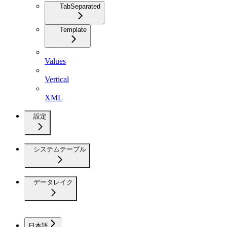
TabSeparated
Template
Values
Vertical
XML
設定
システムテーブル
データレイク
日本語