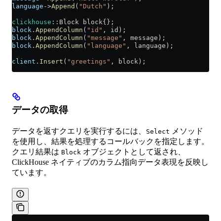
language
->
Append
(
"Dutch"
);
clickhouse
::Block block{};
block
.
AppendColumn
(
"id"
, id);
block
.
AppendColumn
(
"message"
, message);
block
.
AppendColumn
(
"language"
, language);
client
.
Insert
(
"greetings"
, block);
データの取得
データを返すクエリを実行するには、
メソッド
Select
を使用し、結果を処理するコールバックを指定します。
クエリ結果は
オブジェクトとして返され、
Block
ClickHouse ネイティブのカラム指向データ表現を反映し
ています。