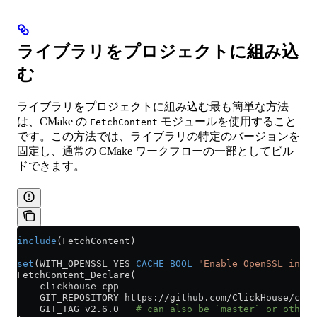
ライブラリをプロジェクトに組み込
む
ライブラリをプロジェクトに組み込む最も簡単な方法
は、CMake の
モジュールを使用すること
FetchContent
です。この方法では、ライブラリの特定のバージョンを
固定し、通常の CMake ワークフローの一部としてビル
ドできます。
include
(FetchContent)
set
(WITH_OPENSSL YES 
CACHE
 BOOL
 "Enable OpenSSL in cl
FetchContent_Declare(
    clickhouse-cpp
    GIT_REPOSITORY https://github.com/ClickHouse/clic
    GIT_TAG v2.6.0   
# can also be `master` or other 