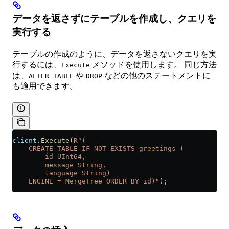
データを返さずにテーブルを作成し、クエリを
実行する
テーブルの作成のように、データを返さないクエリを実
行するには、
メソッドを使用します。 同じ方法
Execute
は、
や
などの他のステートメントに
ALTER TABLE
DROP
も適用できます。
client
.
Execute
(
R"(
    CREATE TABLE IF NOT EXISTS greetings (
        id UInt64,
        message String,
        language String)
    ENGINE = MergeTree ORDER BY id)"
);