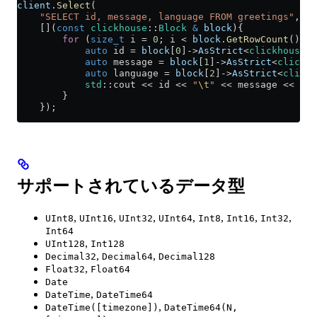
client
.
Select
(
    "SELECT id, message, language FROM greetings"
,
    [](
const
 clickhouse
::
Block
 &
 block
){
        for
 (
size_t
 i 
=
 0
; i 
<
 block
.
GetRowCount
(); 
+
            auto
 id 
=
 block
[
0
]->
AsStrict
<
clickhouse
::
            auto
 message 
=
 block
[
1
]->
AsStrict
<
clickho
            auto
 language 
=
 block
[
2
]->
AsStrict
<
clickh
            std
::cout 
<<
 id 
<<
 "
\t
"
 <<
 message 
<<
 "
\t
        }
    });
サポートされているデータ型
,
,
,
,
,
,
,
UInt8
UInt16
UInt32
UInt64
Int8
Int16
Int32
Int64
,
UInt128
Int128
,
,
Decimal32
Decimal64
Decimal128
,
Float32
Float64
Date
,
DateTime
DateTime64
,
DateTime([timezone])
DateTime64(N,