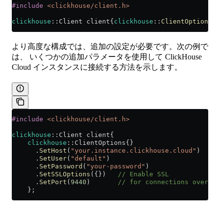
#include
 <clickhouse/client.h>
clickhouse
::Client client{
clickhouse
::
ClientOptions
()
より高度な構成では、追加の設定が必要です。次の例で
は、 いくつかの追加パラメータを使用して ClickHouse
Cloud インスタンスに接続する方法を示します。
#include
 <clickhouse/client.h>
clickhouse
::Client client{
    clickhouse
::ClientOptions{}
      .
SetHost
(
"your.instance.clickhouse.cloud"
)
      .
SetUser
(
"default"
)
      .
SetPassword
(
"your-password"
)
      .
SetSSLOptions
({})
   // Enable SSL
      .
SetPort
(
9440
)
       // for connections over SS
    };