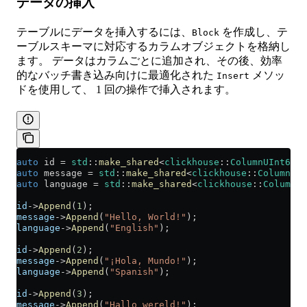
データの挿入
テーブルにデータを挿入するには、
を作成し、テ
Block
ーブルスキーマに対応するカラムオブジェクトを格納し
ます。 データはカラムごとに追加され、その後、効率
的なバッチ書き込み向けに最適化された
メソッ
Insert
ドを使用して、 1 回の操作で挿入されます。
auto
 id 
=
 std
::
make_shared
<
clickhouse
::
ColumnUInt64
>(
auto
 message 
=
 std
::
make_shared
<
clickhouse
::
ColumnStr
auto
 language 
=
 std
::
make_shared
<
clickhouse
::
ColumnSt
id
->
Append
(
1
);
message
->
Append
(
"Hello, World!"
);
language
->
Append
(
"English"
);
id
->
Append
(
2
);
message
->
Append
(
"¡Hola, Mundo!"
);
language
->
Append
(
"Spanish"
);
id
->
Append
(
3
);
message
->
Append
(
"Hallo wereld!"
);