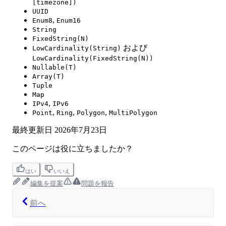
[timezone])
UUID
,
Enum8
Enum16
String
FixedString(N)
および
LowCardinality(String)
LowCardinality(FixedString(N))
Nullable(T)
Array(T)
Tuple
Map
,
IPv4
IPv6
,
,
,
Point
Ring
Polygon
MultiPolygon
最終更新日
2026年7月23日
このページは役に立ちましたか？
はい
いいえ
編集を提案
問題を報告
前へ