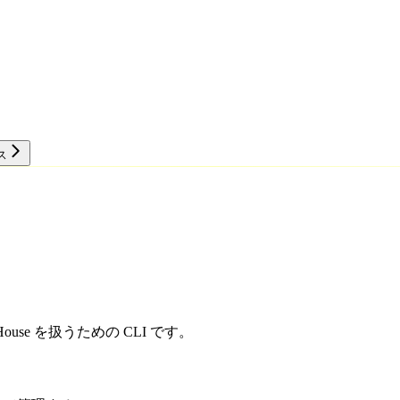
ス
リソース
House を扱うための CLI です。