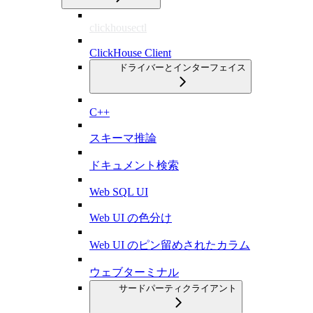
clickhousectl
ClickHouse Client
ドライバーとインターフェイス
C++
スキーマ推論
ドキュメント検索
Web SQL UI
Web UI の色分け
Web UI のピン留めされたカラム
ウェブターミナル
サードパーティクライアント