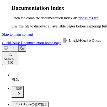
Documentation Index
Fetch the complete documentation index at:
/docs/llms.txt
Use this file to discover all available pages before exploring fur
Skip to main content
ClickHouse Documentation
home page
Search...
⌘
K
概念
基礎
ClickHouseの基本概念