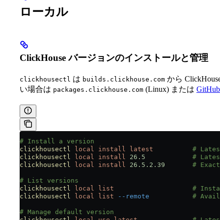
ローカル
ClickHouse バージョンのインストールと管理
は
から Click
clickhousectl
builds.clickhouse.com
い場合は
(Linux) または
GitHub 
packages.clickhouse.com
# Install a version
clickhousectl
 local
 install
 latest
          # Lates
clickhousectl
 local
 install
 26.5
            # Lates
clickhousectl
 local
 install
 26.5.2.39
       # Exact
# List versions
clickhousectl
 local
 list
                    # Insta
clickhousectl
 local
 list
 --remote
           # Avail
# Manage default version
clickhousectl
 local
 use
 latest
              # Lates