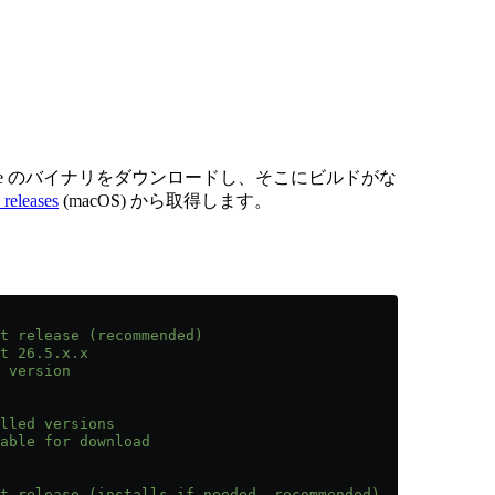
House のバイナリをダウンロードし、そこにビルドがな
releases
(macOS) から取得します。
t release (recommended)
t 26.5.x.x
 version
lled versions
able for download
t release (installs if needed, recommended)