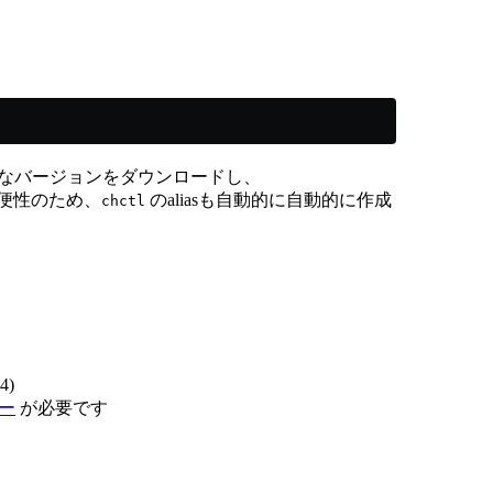
切なバージョンをダウンロードし、
便性のため、
のaliasも自動的に自動的に作成
chctl
4)
キー
が必要です