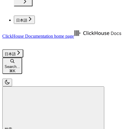
日本語
ClickHouse Documentation
home page
日本語
Search...
⌘
K