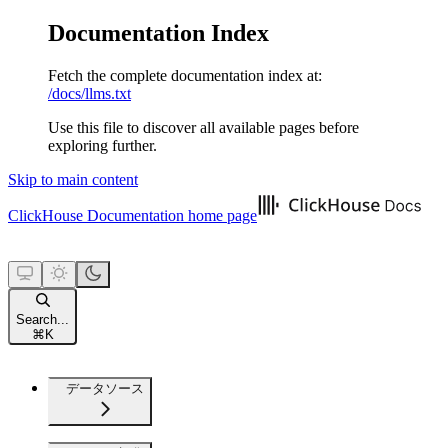
Documentation Index
Fetch the complete documentation index at:
/docs/llms.txt
Use this file to discover all available pages before
exploring further.
Skip to main content
ClickHouse Documentation
home page
Search...
⌘
K
データソース