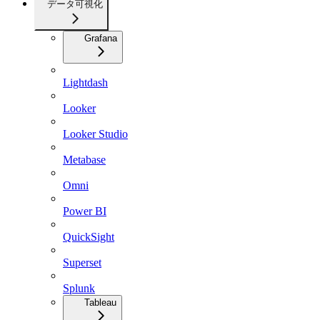
データ可視化
Grafana
Lightdash
Looker
Looker Studio
Metabase
Omni
Power BI
QuickSight
Superset
Splunk
Tableau