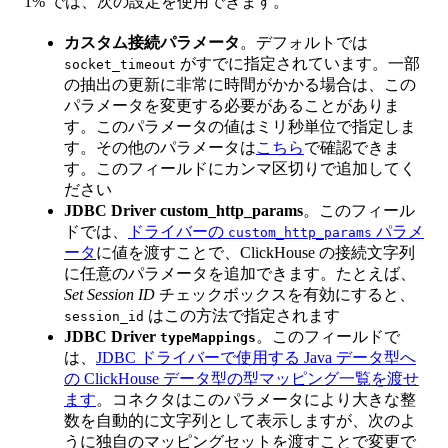
1% では、次の設定を使用できます。
カスタム接続パラメータ
。デフォルトでは
がすでに指定されています。一部
socket_timeout
の抽出の更新に非常に時間がかかる場合は、この
パラメータを変更する必要があることがありま
す。このパラメータの値はミリ秒単位で指定しま
す。その他のパラメータは
こちら
で確認できま
す。このフィールドにカンマ区切りで追加してく
ださい
JDBC Driver custom_http_params
。このフィール
ドでは、
ドライバーの
パラメ
custom_http_params
ータ
に値を渡すことで、ClickHouse の接続文字列
に任意のパラメータを追加できます。たとえば、
Set Session ID
チェックボックスを有効にすると、
はこの方法で指定されます
session_id
JDBC Driver
。このフィールドで
typeMappings
は、
JDBC ドライバーで使用する Java データ型へ
の ClickHouse データ型の型マッピング一覧を渡せ
ます
。コネクタはこのパラメータにより大きな整
数を自動的に文字列として表示しますが、次のよ
うに独自のマッピングセットを渡すことで変更で