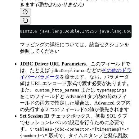
きます
(理由はわかりません)
UInt256=java.lang.Double,Int256=java.lang.Double
マッピングの詳細については、該当セクションを
参照してください
JDBC Driver URL Parameters
。このフィールドで
は、たとえば
などの
その他のドラ
jdbcCompliance
イバーパラメータ
を渡せます。なお、パラメータ
値は URL エンコード形式で渡す必要があります。
また、
または
custom_http_params
typeMappings
をこのフィールドと Advanced タブ内の前のフィ
ールドの両方で指定した場合は、Advanced タブ内
の先行する 2 つのフィールドの値が優先されます
Set Session ID
チェックボックス。初期 SQL タブ
でセッションレベルの設定を行うために必要で
す。
\"tableau-jdbc-connector-*{timestamp}*-*
形式で、タイムスタンプと疑似乱数
{number}*\"