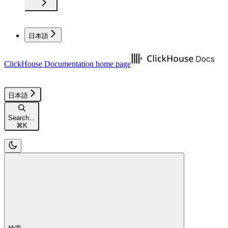
日本語
ClickHouse Documentation
home page
日本語
Search...
⌘
K