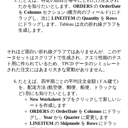
たとえば、特定の品目が各年にどれだけ注文され
たかを知りたいとします。
ORDERS
の
OrderDate
を
Columns
セクション (横方向のフィールド) にド
ラッグし、次に
LINEITEM
の
Quantity
を
Rows
にドラッグします。Tableau は次の折れ線グラフを
生成します。
それほど面白い折れ線グラフではありませんが、このデ
ータセットはスクリプトで生成され、クエリ性能のテス
ト用に作られているため、TPCD データのシミュレート
された注文にはあまり大きな変動がありません。
たとえば、四半期ごとの平均注文金額 (ドル建て)
を、配送方法 (航空便、郵便、船便、トラックな
ど) 別にも知りたいとします。
New Worksheet
タブをクリックして新しいシ
ートを作成します
ORDERS
の
OrderDate
を
Columns
にドラッ
グし、
Year
から
Quarter
に変更します
LINEITEM
の
Shipmode
を
Rows
にドラッ