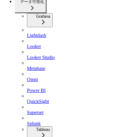
データ可視化
Grafana
Lightdash
Looker
Looker Studio
Metabase
Omni
Power BI
QuickSight
Superset
Splunk
Tableau