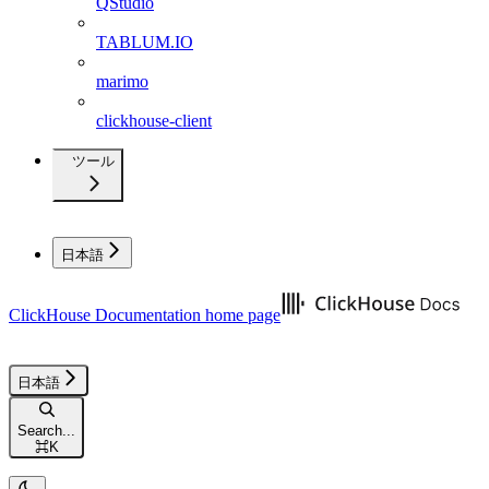
QStudio
TABLUM.IO
marimo
clickhouse-client
ツール
日本語
ClickHouse Documentation
home page
日本語
Search...
⌘
K