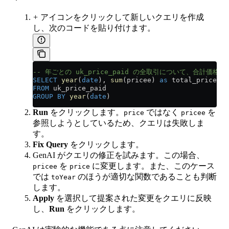
+
アイコンをクリックして新しいクエリを作成
し、次のコードを貼り付けます。
-- 年ごとの uk_price_paid の全取引について、合計価
SELECT
 year
(
date
), 
sum
(pricee) 
as
 total_price, 
C
FROM
 uk_price_paid
GROUP BY
 year
(
date
)
Run
をクリックします。
ではなく
を
price
pricee
参照しようとしているため、クエリは失敗しま
す。
Fix Query
をクリックします。
GenAI がクエリの修正を試みます。この場合、
を
に変更します。また、このケース
pricee
price
では
のほうが適切な関数であることも判断
toYear
します。
Apply
を選択して提案された変更をクエリに反映
し、
Run
をクリックします。