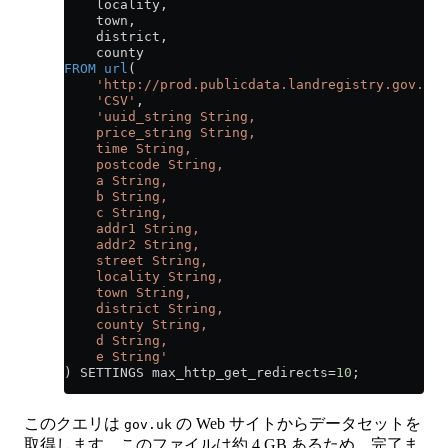
    locality,
    town,
    district,
    county
FROM
 url
(
    'http://prod.publicdata.landregistry.gov.uk.
    'CSV'
,
    'uuid_string String,
    price_string String,
    time String,
    postcode String,
    a String,
    b String,
    c String,
    addr1 String,
    addr2 String,
    street String,
    locality String,
    town String,
    district String,
    county String,
    d String,
    e String'
) SETTINGS max_http_get_redirects
=
10
;
このクエリは
の Web サイトからデータセットを
gov.uk
取得します。このファイルは約 4 GB あるため、完了ま