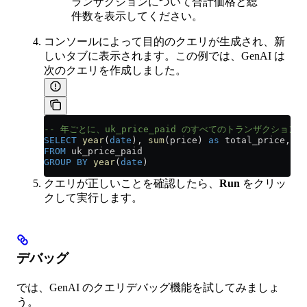
ランザクションについて合計価格と総
件数を表示してください。
コンソールによって目的のクエリが生成され、新
しいタブに表示されます。この例では、GenAI は
次のクエリを作成しました。
-- 年ごとに、uk_price_paid のすべてのトランザクシ
SELECT
 year
(
date
), 
sum
(price) 
as
 total_price, 
Co
FROM
 uk_price_paid
GROUP BY
 year
(
date
)
クエリが正しいことを確認したら、
Run
をクリッ
クして実行します。
デバッグ
では、GenAI のクエリデバッグ機能を試してみましょ
う。