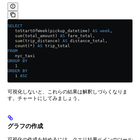
SELECT
   toStartOfWeek(pickup_datetime) 
AS
 week
,
   sum
(total_amount) 
AS
 fare_total,
   sum
(trip_distance) 
AS
 distance_total,
   count
(
*
) 
AS
 trip_total
FROM
   nyc_taxi
GROUP BY
   1
ORDER BY
   1
 ASC
可視化しないと、これらの結果は解釈しづらくなりま
す。チャートにしてみましょう。
グラフの作成
可視化の作成を始めるには、クエリ結果ペインのツール