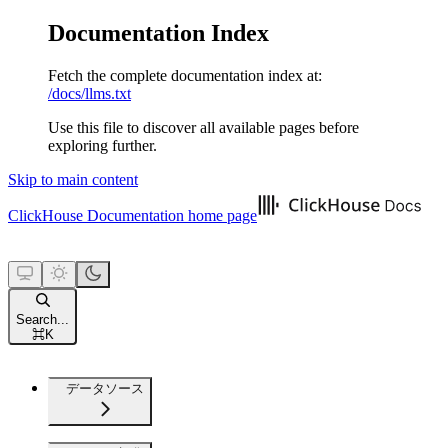
Documentation Index
Fetch the complete documentation index at:
/docs/llms.txt
Use this file to discover all available pages before
exploring further.
Skip to main content
ClickHouse Documentation
home page
Search...
⌘
K
データソース