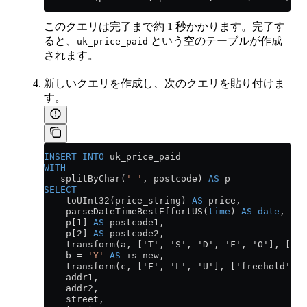
このクエリは完了まで約 1 秒かかります。完了す
ると、
という空のテーブルが作成
uk_price_paid
されます。
新しいクエリを作成し、次のクエリを貼り付けま
す。
INSERT INTO
 uk_price_paid
WITH
   splitByChar(
' '
, postcode) 
AS
 p
SELECT
    toUInt32(price_string) 
AS
 price,
    parseDateTimeBestEffortUS(
time
) 
AS
 date
,
    p[1] 
AS
 postcode1,
    p[2] 
AS
 postcode2,
    transform(a, ['T', 'S', 'D', 'F', 'O'], ['te
    b 
=
 'Y'
 AS
 is_new,
    transform(c, ['F', 'L', 'U'], ['freehold', '
    addr1,
    addr2,
    street,