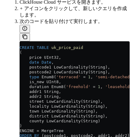
ClickHouse Cloud サービスを開きます。
+
アイコンをクリックして、新しいクエリを作成
します。
次のコードを貼り付けて実行します。
CREATE
 TABLE
 uk_price_paid
(
    price UInt32,
    date
 Date
,
    postcode1 LowCardinality(String),
    postcode2 LowCardinality(String),
    type
 Enum8(
'terraced'
 =
 1
, 
'semi-detached'
 =
    is_new UInt8,
    duration Enum8(
'freehold'
 =
 1
, 
'leasehold'
 =
    addr1 String,
    addr2 String,
    street LowCardinality(String),
    locality LowCardinality(String),
    town LowCardinality(String),
    district LowCardinality(String),
    county LowCardinality(String)
)
ENGINE 
=
 MergeTree
ORDER BY
 (postcode1, postcode2, addr1, addr2);