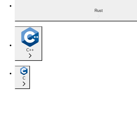
Rust
C++
C