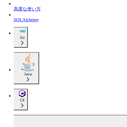
高度な使い方
SQLAlchemy
Go
Java
C#