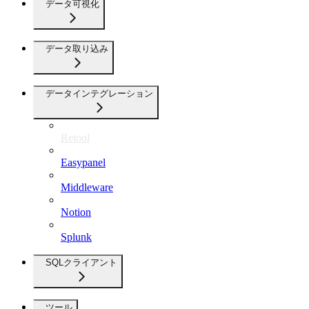
データ可視化
データ取り込み
データインテグレーション
Retool
Easypanel
Middleware
Notion
Splunk
SQLクライアント
ツール