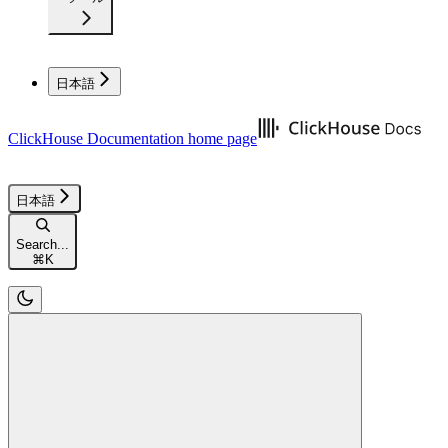
日本語
ClickHouse Documentation
home page
日本語
Search...
⌘
K