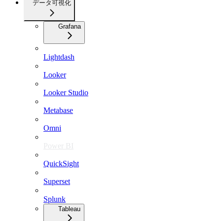
データ可視化
Grafana
Lightdash
Looker
Looker Studio
Metabase
Omni
Power BI
QuickSight
Superset
Splunk
Tableau