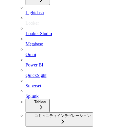
Lightdash
Looker
Looker Studio
Metabase
Omni
Power BI
QuickSight
Superset
Splunk
Tableau
コミュニティインテグレーション