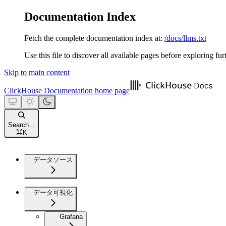
Documentation Index
Fetch the complete documentation index at:
/docs/llms.txt
Use this file to discover all available pages before exploring fur
Skip to main content
ClickHouse Documentation
home page
Search...
⌘
K
データソース
データ可視化
Grafana