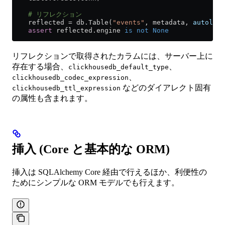
    # リフレクション
    reflected 
=
 db.Table(
"events"
, metadata, 
autoload
    assert
 reflected.engine 
is
 not
 None
リフレクションで取得されたカラムには、サーバー上に
存在する場合、
、
clickhousedb_default_type
、
clickhousedb_codec_expression
などのダイアレクト固有
clickhousedb_ttl_expression
の属性も含まれます。
挿入 (Core と基本的な ORM)
挿入は SQLAlchemy Core 経由で行えるほか、利便性の
ためにシンプルな ORM モデルでも行えます。