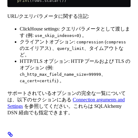
    print
(rows.scalar())
URL/クエリパラメータに関する注記:
ClickHouse settings: クエリパラメータとして渡しま
す (例:
) 。
use_skip_indexes=0
クライアントオプション:
(
compression
compress
のエイリアス) 、
、タイムアウトな
query_limit
ど。
HTTP/TLS オプション: HTTP プールおよび TLS の
オプション (例:
、
ch_http_max_field_name_size=99999
) 。
ca_cert=certifi
サポートされているオプションの完全な一覧について
は、以下のセクションにある
Connection arguments and
Settings
を参照してください。これらは SQLAlchemy
DSN 経由でも指定できます。