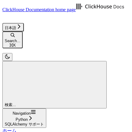
ClickHouse Documentation
home page
日本語
Search...
⌘
K
検索...
Navigation
Python
SQLAlchemy サポート
ホーム