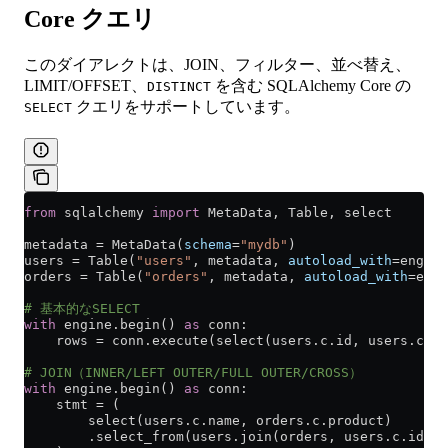
Core クエリ
このダイアレクトは、JOIN、フィルター、並べ替え、
LIMIT/OFFSET、
を含む SQLAlchemy Core の
DISTINCT
クエリをサポートしています。
SELECT
from
 sqlalchemy 
import
 MetaData, Table, select
metadata 
=
 MetaData(
schema
=
"mydb"
)
users 
=
 Table(
"users"
, metadata, 
autoload_with
=
engine
orders 
=
 Table(
"orders"
, metadata, 
autoload_with
=
engi
# 基本的なSELECT
with
 engine.begin() 
as
 conn:
    rows 
=
 conn.execute(select(users.c.id, users.c.n
# JOIN（INNER/LEFT OUTER/FULL OUTER/CROSS）
with
 engine.begin() 
as
 conn:
    stmt 
=
 (
        select(users.c.name, orders.c.product)
        .select_from(users.join(orders, users.c.id 
==