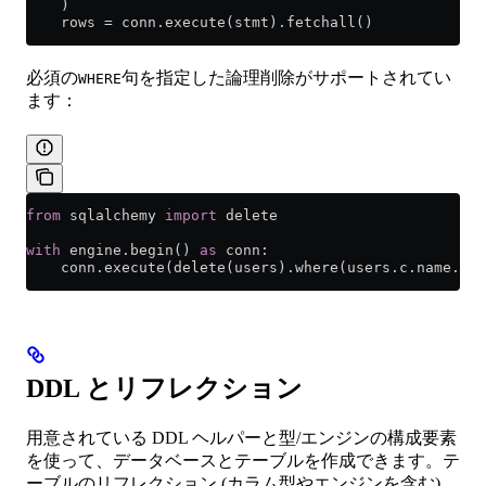
    )
    rows 
=
 conn.execute(stmt).fetchall()
必須の
句を指定した論理削除がサポートされてい
WHERE
ます：
from
 sqlalchemy 
import
 delete
with
 engine.begin() 
as
 conn:
    conn.execute(delete(users).where(users.c.name.lik
DDL とリフレクション
用意されている DDL ヘルパーと型/エンジンの構成要素
を使って、データベースとテーブルを作成できます。テ
ーブルのリフレクション (カラム型やエンジンを含む)