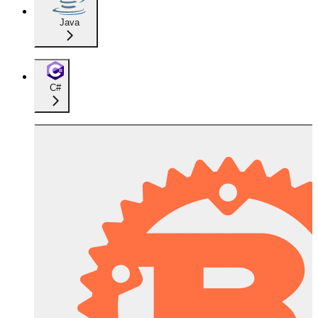
Java
C#