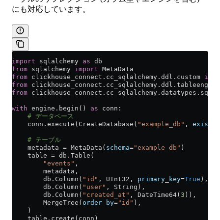
にも対応しています。
import
 sqlalchemy 
as
 db
from
 sqlalchemy 
import
 MetaData
from
 clickhouse_connect.cc_sqlalchemy.ddl.custom 
impo
from
 clickhouse_connect.cc_sqlalchemy.ddl.tableengine
from
 clickhouse_connect.cc_sqlalchemy.datatypes.sqlty
with
 engine.begin() 
as
 conn:
    # データベース
    conn.execute(CreateDatabase(
"example_db"
, 
exists_
    # テーブル
    metadata 
=
 MetaData(
schema
=
"example_db"
)
    table 
=
 db.Table(
        "events"
,
        metadata,
        db.Column(
"id"
, UInt32, 
primary_key
=
True
),
        db.Column(
"user"
, String),
        db.Column(
"created_at"
, DateTime64(
3
)),
        MergeTree(
order_by
=
"id"
),
    )
    table.create(conn)