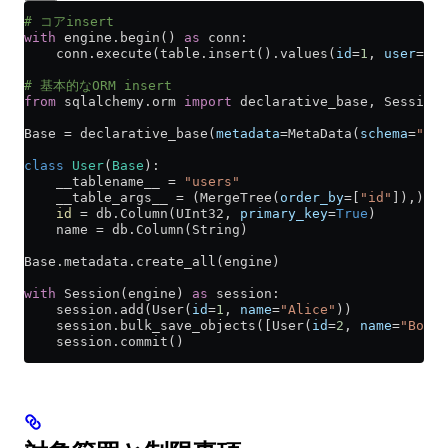
# コアinsert
with
 engine.begin() 
as
 conn:
    conn.execute(table.insert().values(
id
=
1
, 
user
=
"jo
# 基本的なORM insert
from
 sqlalchemy.orm 
import
 declarative_base, Session
Base 
=
 declarative_base(
metadata
=
MetaData(
schema
=
"exa
class
 User
(
Base
):
    __tablename__ 
=
 "users"
    __table_args__ 
=
 (MergeTree(
order_by
=
[
"id"
]),)
    id
 =
 db.Column(UInt32, 
primary_key
=
True
)
    name 
=
 db.Column(String)
Base.metadata.create_all(engine)
with
 Session(engine) 
as
 session:
    session.add(User(
id
=
1
, 
name
=
"Alice"
))
    session.bulk_save_objects([User(
id
=
2
, 
name
=
"Bob"
)
    session.commit()