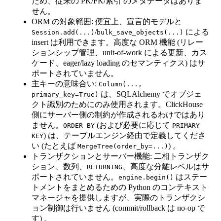
ため、従来の PK/FK/索引 のメタデータはありま
せん。
ORM の対象範囲: 便宜上、宣言的モデルと
/
による
Session.add(...)
bulk_save_objects(...)
insert は利用できます。高度な ORM 機能 (リレー
ションシップ管理、unit-of-work による更新、カス
ケード、eager/lazy loading のセマンティクス) はサ
ポートされていません。
主キーの意味合い:
Column(...,
は、SQLAlchemy でオブジェ
primary_key=True)
クト識別のためにのみ使用されます。ClickHouse
側にサーバー側の制約が作成されるわけではあり
ません。
(および必要に応じて
ORDER BY
PRIMARY
) は、テーブルエンジン経由で定義してくださ
KEY
い (たとえば
) 。
MergeTree(order_by=...)
トランザクションとサーバー機能: 二相トランザク
ション、数列、
、高度な分離レベルはサ
RETURNING
ポートされていません。
はステー
engine.begin()
トメントをまとめるための Python のコンテキスト
マネージャを提供しますが、実際のトランザクシ
ョン制御は行いません (commit/rollback は no-op で
す) 。