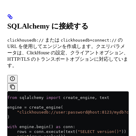
SQLAlchemy に接続する
または
の
clickhousedb://
clickhousedb+connect://
URL を使用してエンジンを作成します。クエリパラメ
ータは、ClickHouse の設定、クライアントオプション、
HTTP/TLS のトランスポートオプションに対応していま
す。
from
 sqlalchemy 
import
 create_engine, text
engine 
=
 create_engine(
    "clickhousedb://user:password@host:8123/mydb?comp
)
with
 engine.begin() 
as
 conn:
    rows 
=
 conn.execute(text(
"SELECT version()"
))