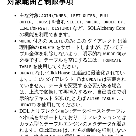
対象範囲と制限事項
主な対象:
(
、
、
JOIN
INNER
LEFT OUTER
FULL
、
) を含む
、
、
、
OUTER
CROSS
SELECT
WHERE
ORDER BY
/
、
など、SQLAlchemy Core
LIMIT
OFFSET
DISTINCT
の機能を利用できます。
付きの
のみ: この ダイアレクト は論
WHERE
DELETE
理削除の
をサポートしますが、誤ってテー
DELETE
ブル全体を削除しないよう、明示的な
句が
WHERE
必要です。テーブルを空にするには、
TRUNCATE
を使用してください。
TABLE
なし: ClickHouse は追記に最適化されてい
UPDATE
ます。この ダイアレクト では
は実装され
UPDATE
ていません。データを変更する必要がある場合
は、上流で変換して再挿入するか、自己責任で明
示的なテキスト SQL (たとえば
ALTER TABLE ...
) を使用してください。
UPDATE
DDL とリフレクション: データベースとテーブル
の作成をサポートしており、リフレクションでは
カラム型とテーブルエンジンのメタデータが返さ
れます。ClickHouse はこれらの制約を強制しない