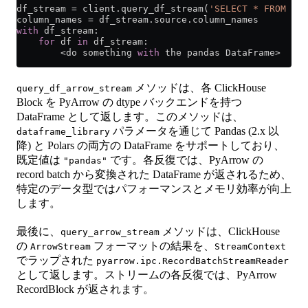
df_stream 
=
 client.query_df_stream(
'SELECT * FROM hit
column_names 
=
 df_stream.source.column_names
with
 df_stream:
    for
 df 
in
 df_stream:
        <
do something 
with
 the pandas DataFrame
>
メソッドは、各 ClickHouse
query_df_arrow_stream
Block を PyArrow の dtype バックエンドを持つ
DataFrame として返します。このメソッドは、
パラメータを通じて Pandas (2.x 以
dataframe_library
降) と Polars の両方の DataFrame をサポートしており、
既定値は
です。各反復では、PyArrow の
"pandas"
record batch から変換された DataFrame が返されるため、
特定のデータ型ではパフォーマンスとメモリ効率が向上
します。
最後に、
メソッドは、ClickHouse
query_arrow_stream
の
フォーマットの結果を、
ArrowStream
StreamContext
でラップされた
pyarrow.ipc.RecordBatchStreamReader
として返します。ストリームの各反復では、PyArrow
RecordBlock が返されます。