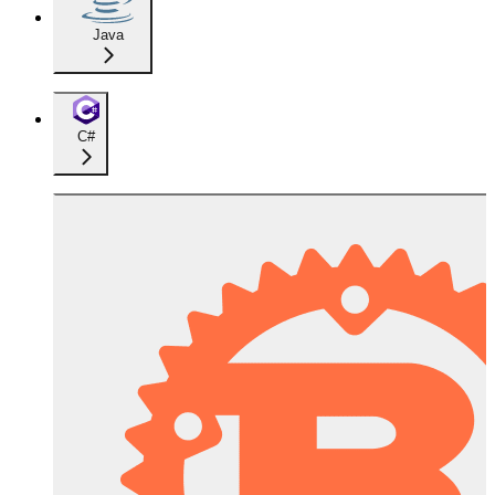
Java
C#