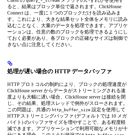
Client の
メソッドのいずれかを使用す
query_*_stream
ると、結果はブロック単位で返されます。ClickHouse
Connect は、一度に 1 つのブロックだけを読み込みま
す。これにより、大きな結果セット全体をメモリに読み
込むことなく、大量のデータを処理できます。アプリケ
ーションは、任意の数のブロックを処理できるようにし
ておく必要があり、各ブロックの正確なサイズは制御で
きない点に注意してください。
処理が遅い場合の HTTP データバッファ
HTTP プロトコルの制約により、ブロックの処理速度が
ClickHouse server からデータがストリーミングされる速
度よりも大幅に遅い場合、ClickHouse server は接続を閉
じ、その結果、処理スレッドで例外がスローされます。
この問題は、共通の
設定を使用して
http_buffer_size
HTTP ストリーミングバッファ (デフォルトでは 10 メガ
バイト) のバッファサイズを増やすことで、ある程度軽
減できます。アプリケーションで利用可能なメモリが十
分にある場合、このような状況では