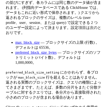
の並びにすぎず、各カラムには同じ数のデータ値が含ま
れます。 (列指向データベースである ClickHouse では、
データもこれに近い形式で保存されます。) クエリから
返されるブロックのサイズは、複数のレベル (user
profile、user、session、または query) で設定できる 2 つ
のユーザー設定によって決まります。設定項目は次のと
おりです。
max_block_size
— ブロックサイズの上限 (行数) 。
デフォルトは 65536。
preferred_block_size_bytes
— ブロックサイズのソフ
トリミット (バイト数) 。デフォルトは
1,000,0000。
にかかわらず、各ブロ
preferred_block_size_setting
ックが
行を超えることはありません。
max_block_size
返される実際のブロックサイズは、クエリの種類によっ
てさまざまです。たとえば、多数の分片をまたぐ分散テ
ーブルに対するクエリでは、各分片から直接取得された
小さめのブロックが含まれる場合があります。