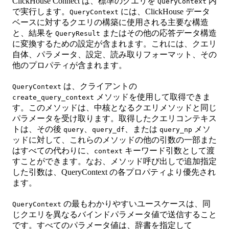
ClickHouse Connect は、標準のクエリを
内
QueryContext
で実行します。
には、ClickHouse データ
QueryContext
ベースに対するクエリの構築に使用される主要な構造
と、結果を
またはその他の応答データ構造
QueryResult
に変換するための設定が含まれます。これには、クエリ
自体、パラメータ、設定、読み取りフォーマット、その
他のプロパティが含まれます。
は、クライアントの
QueryContext
メソッドを使用して取得できま
create_query_context
す。このメソッドは、中核となるクエリメソッドと同じ
パラメータを受け取ります。取得したクエリコンテキス
トは、その後
、
、または
メソ
query
query_df
query_np
ッドに対して、これらのメソッドの他の引数の一部また
はすべての代わりに、
キーワード引数として渡
context
すことができます。なお、メソッド呼び出しで追加指定
した引数は、QueryContext の各プロパティより優先され
ます。
の最もわかりやすいユースケースは、同
QueryContext
じクエリを異なるバインドパラメータ値で送信すること
です。すべてのパラメータ値は、辞書を指定して