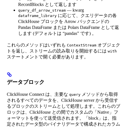
RecordBlocks として返します
— kwarg
query_df_arrow_stream
に応じて、クエリデータの各
dataframe_library
ClickHouse ブロックを Arrow バックエンドの
Pandas DataFrame または Polars DataFrame として返
します (デフォルトは “pandas” です) 。
これらのメソッドはいずれも
オブジェク
ContextStream
トを返し、ストリームの読み取りを開始するには
with
ステートメントで開く必要があります。
データブロック
ClickHouse Connect は、主要な
メソッドから取得
query
されるすべてのデータを、ClickHouse server から受信す
るブロックのストリームとして処理します。これらのブ
ロックは、ClickHouse との間でカスタムの「Native」フ
ォーマットを使って送受信されます。「block」は、指
定されたデータ型のバイナリデータで構成されたカラム