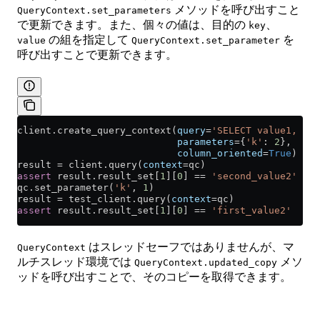
メソッドを呼び出すこと
QueryContext.set_parameters
で更新できます。また、個々の値は、目的の
、
key
の組を指定して
を
value
QueryContext.set_parameter
呼び出すことで更新できます。
client.create_query_context(
query
=
'SELECT value1, val
                            parameters
=
{
'k'
: 
2
},
                            column_oriented
=
True
)
result 
=
 client.query(
context
=
qc)
assert
 result.result_set[
1
][
0
] 
==
 'second_value2'
qc.set_parameter(
'k'
, 
1
)
result 
=
 test_client.query(
context
=
qc)
assert
 result.result_set[
1
][
0
] 
==
 'first_value2'
はスレッドセーフではありませんが、マ
QueryContext
ルチスレッド環境では
メソ
QueryContext.updated_copy
ッドを呼び出すことで、そのコピーを取得できます。