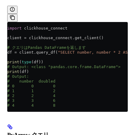
import
 clickhouse_connect
client 
=
 clickhouse_connect.get_client()
# クエリはPandas DataFrameを返します
df 
=
 client.query_df(
"SELECT number, number * 2 AS do
print
(
type
(df))
# Output: <class "pandas.core.frame.DataFrame">
print
(df)
# Output:
#    number  doubled
# 0       0        0
# 1       1        2
# 2       2        4
# 3       3        6
# 4       4        8
PyArrow クエリ