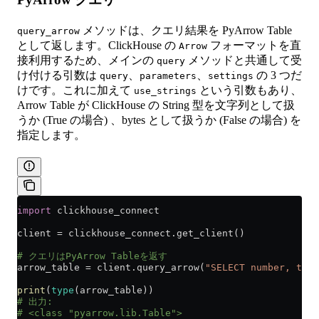
メソッドは、クエリ結果を PyArrow Table
query_arrow
として返します。ClickHouse の
フォーマットを直
Arrow
接利用するため、メインの
メソッドと共通して受
query
け付ける引数は
、
、
の 3 つだ
query
parameters
settings
けです。これに加えて
という引数もあり、
use_strings
Arrow Table が ClickHouse の String 型を文字列として扱
うか (True の場合) 、bytes として扱うか (False の場合) を
指定します。
import
 clickhouse_connect
client 
=
 clickhouse_connect.get_client()
# クエリはPyArrow Tableを返す
arrow_table 
=
 client.query_arrow(
"SELECT number, toSt
print
(
type
(arrow_table))
# 出力:
# <class "pyarrow.lib.Table">