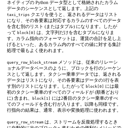
ネイティブの Python データ型として格納されたカラム
データのシーケンスとして返します。上記の
クエリを使うと、返されるデータはリスト
taxi_trips
になり、その各要素は対応するカラムのすべてのデータ
を含む別のリスト (またはタプル) になります。したが
って
は、文字列だけを含むタプルになりま
block[0]
す。カラム指向のフォーマットは、運賃の合計を足し上
げるといった、あるカラム内のすべての値に対する集計
処理で最もよく使われます。
メソッドは、従来のリレーシ
query_row_block_stream
ョナルデータベースのように、ブロックを行のシーケン
スとして返します。タクシー乗車データでは、返される
データはリストになり、その各要素はデータの1行を表
す別のリストになります。したがって
には最
block[0]
初のタクシー乗車のすべてのフィールドが (順番どおり
に) 含まれ、
には2番目のタクシー乗車のすべ
block[1]
てのフィールドを含む行が入ります。以降も同様です。
行指向の結果は、通常、表示や変換処理に使われます。
は、ストリームを反復処理するとき
query_row_stream
に自動的に次のブロックへ進むための便利なメソッドで