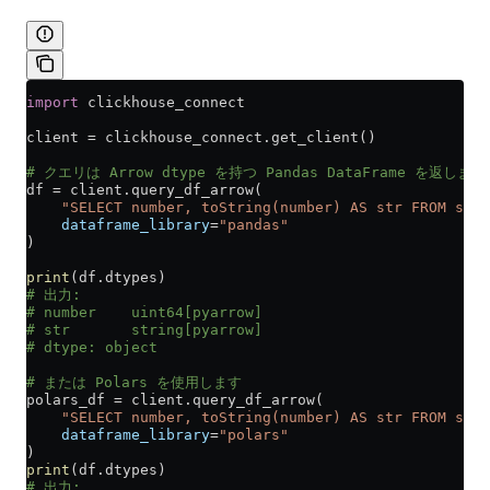
import
 clickhouse_connect
client 
=
 clickhouse_connect.get_client()
# クエリは Arrow dtype を持つ Pandas DataFrame を返します
df 
=
 client.query_df_arrow(
    "SELECT number, toString(number) AS str FROM syst
    dataframe_library
=
"pandas"
)
print
(df.dtypes)
# 出力:
# number    uint64[pyarrow]
# str       string[pyarrow]
# dtype: object
# または Polars を使用します
polars_df 
=
 client.query_df_arrow(
    "SELECT number, toString(number) AS str FROM syst
    dataframe_library
=
"polars"
)
print
(df.dtypes)
# 出力: