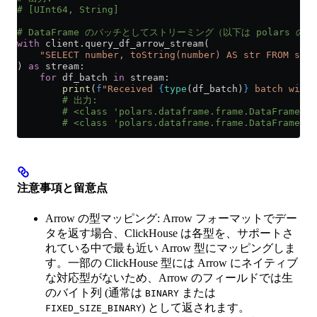
# [UInt64, String]
# DataFrame のバッチとしてストリーミング（以下は polars の例
with
 client.query_df_arrow_stream(
    "SELECT number, toString(number) AS str FROM syst
) 
as
 stream:
    for
 df_batch 
in
 stream:
        print
(
f
"Received 
{
type
(df_batch)
}
 batch with 
        # 出力:
        # <class 'polars.dataframe.frame.DataFram
        # <class 'polars.dataframe.frame.DataFram
注意事項と留意点
Arrow の型マッピング: Arrow フォーマットでデー
タを返す場合、ClickHouse は各型を、サポートさ
れている中で最も近い Arrow 型にマッピングしま
す。一部の ClickHouse 型には Arrow にネイティブ
な対応型がないため、Arrow のフィールドでは生
のバイト列 (通常は
または
BINARY
) として返されます。
FIXED_SIZE_BINARY