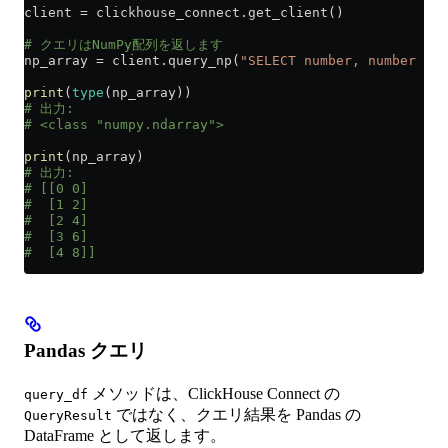
client 
=
 clickhouse_connect.get_client()
# クエリはNumPy配列を返します
np_array 
=
 client.query_np(
"SELECT number, number * 2
print
(
type
(np_array))
# 出力:
# <class "numpy.ndarray">
print
(np_array)
# 出力:
# [[0 0]
#  [1 2]
#  [2 4]
#  [3 6]
#  [4 8]]
Pandas クエリ
メソッドは、ClickHouse Connect の
query_df
ではなく、クエリ結果を Pandas の
QueryResult
DataFrame として返します。