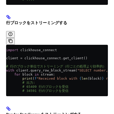
行ブロックをストリーミングする
import
 clickhouse_connect
client 
=
 clickhouse_connect.get_client()
# 行のブロック単位でストリーミング（行ごとの処理より効率的）
with
 client.query_row_block_stream(
"SELECT number, nu
    for
 block 
in
 stream:
        print
(
f
"Received block with 
{
len
(block)
}
 rows
        # 出力:
        # 65409 行のブロックを受信
        # 34591 行のブロックを受信