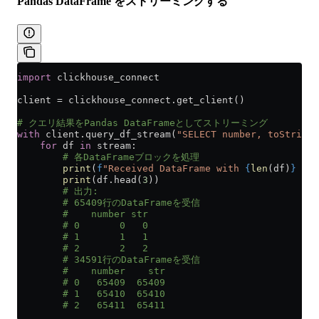
Pandas DataFrame をストリーミングする
import
 clickhouse_connect
client 
=
 clickhouse_connect.get_client()
# クエリ結果をPandas DataFrameとしてストリーミング
with
 client.query_df_stream(
"SELECT number, toString(
    for
 df 
in
 stream:
        # 各DataFrameブロックを処理
        print
(
f
"Received DataFrame with 
{
len
(df)
}
 row
        print
(df.head(
3
))
        # 出力:
        # 65409行のDataFrameを受信
        #    number str
        # 0       0   0
        # 1       1   1
        # 2       2   2
        # 34591行のDataFrameを受信
        #    number    str
        # 0   65409  65409
        # 1   65410  65410
        # 2   65411  65411