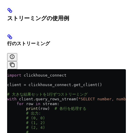
ストリーミングの使用例
行のストリーミング
import
 clickhouse_connect
client 
=
 clickhouse_connect.get_client()
# 大きな結果セットを1行ずつストリーミング
with
 client.query_rows_stream(
"SELECT number, number 
    for
 row 
in
 stream:
        print
(row)  
# 各行を処理する
        # 出力:
        # (0, 0)
        # (1, 2)
        # (2, 4)
        # ....