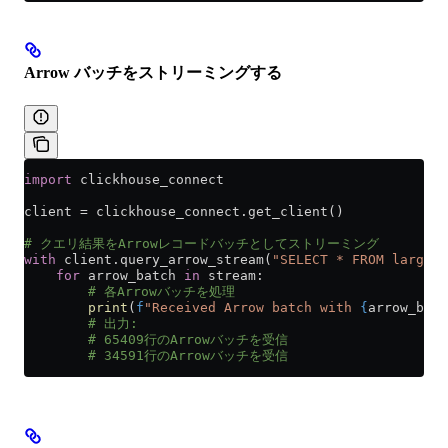
Arrow バッチをストリーミングする
import
 clickhouse_connect
client 
=
 clickhouse_connect.get_client()
# クエリ結果をArrowレコードバッチとしてストリーミング
with
 client.query_arrow_stream(
"SELECT * FROM large_t
    for
 arrow_batch 
in
 stream:
        # 各Arrowバッチを処理
        print
(
f
"Received Arrow batch with 
{
arrow_batc
        # 出力:
        # 65409行のArrowバッチを受信
        # 34591行のArrowバッチを受信