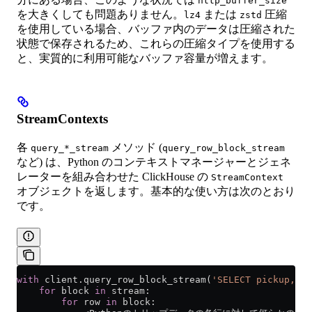
http_buffer_size
を大きくしても問題ありません。
または
圧縮
lz4
zstd
を使用している場合、バッファ内のデータは圧縮された
状態で保存されるため、これらの圧縮タイプを使用する
と、実質的に利用可能なバッファ容量が増えます。
StreamContexts
各
メソッド (
query_*_stream
query_row_block_stream
など) は、Python のコンテキストマネージャーとジェネ
レーターを組み合わせた ClickHouse の
StreamContext
オブジェクトを返します。基本的な使い方は次のとおり
です。
with
 client.query_row_block_stream(
'SELECT pickup, dr
    for
 block 
in
 stream:
        for
 row 
in
 block: