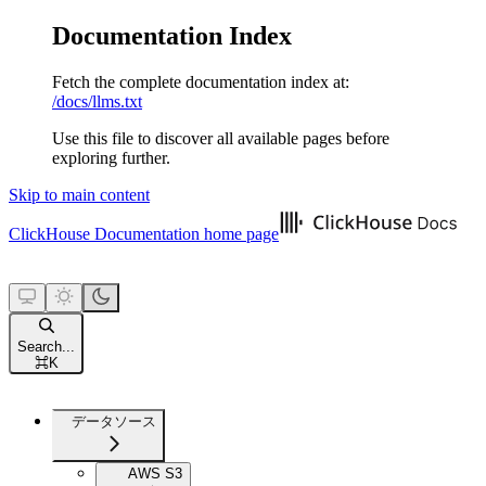
Documentation Index
Fetch the complete documentation index at:
/docs/llms.txt
Use this file to discover all available pages before
exploring further.
Skip to main content
ClickHouse Documentation
home page
Search...
⌘
K
データソース
AWS S3