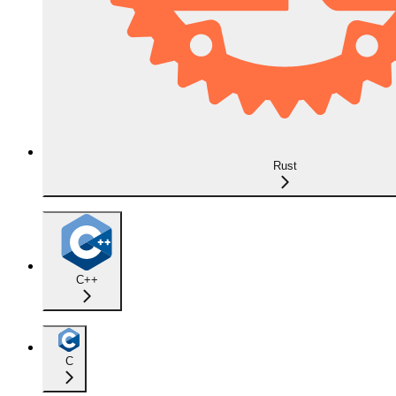
Rust
C++
C