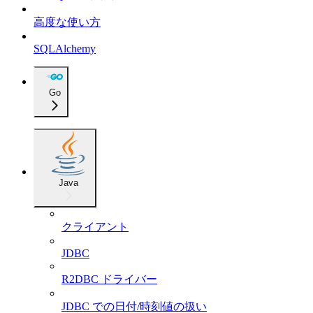
高度な使い方
SQLAlchemy
Go
Java
クライアント
JDBC
R2DBC ドライバー
JDBC での日付/時刻値の扱い