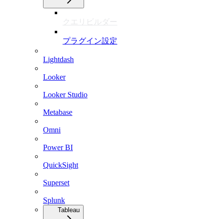
クエリビルダー
プラグイン設定
Lightdash
Looker
Looker Studio
Metabase
Omni
Power BI
QuickSight
Superset
Splunk
Tableau