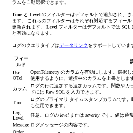
ラムを自動選択できます。
Time
と
Level
のフィルターはデフォルトで追加され、さらに T
ます。 これらのフィルターはそれぞれ対応するフィー
更新されます。
Level
フィルターはデフォルトでは SQL
と有効になります。
ログのクエリタイプは
データリンク
をサポートしていま
フィー
ルド
OpenTelemetry のカラムを有効にします。選
Use
OTel
使用するように、選択中のカラムを上書きします 
ログの行に追加する追加カラムです。関数やカ
カラム
ドには Raw SQL を入力できます。
ログのプライマリ タイムスタンプカラムです。
Time
も使用できます。
Log
任意。ログの
level
または
severity
です。値は通
Level
Message
ログメッセージの内容です。
Order