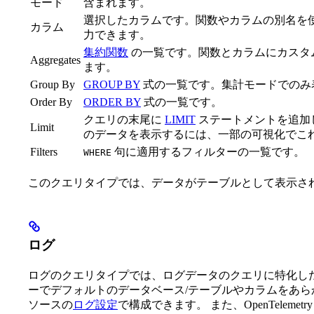
モード
含まれます。
選択したカラムです。関数やカラムの別名を使
カラム
力できます。
集約関数
の一覧です。関数とカラムにカスタ
Aggregates
ます。
Group By
GROUP BY
式の一覧です。集計モードでのみ
Order By
ORDER BY
式の一覧です。
クエリの末尾に
LIMIT
ステートメントを追加
Limit
のデータを表示するには、一部の可視化でこ
Filters
句に適用するフィルターの一覧です。
WHERE
このクエリタイプでは、データがテーブルとして表示さ
ログ
ログのクエリタイプでは、ログデータのクエリに特化し
ーでデフォルトのデータベース/テーブルやカラムをあ
ソースの
ログ設定
で構成できます。 また、OpenTelem