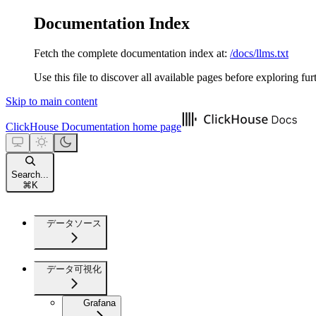
Documentation Index
Fetch the complete documentation index at:
/docs/llms.txt
Use this file to discover all available pages before exploring fur
Skip to main content
ClickHouse Documentation
home page
Search...
⌘
K
データソース
データ可視化
Grafana