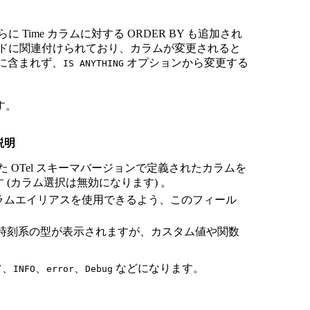
ime カラムに対する ORDER BY も追加され
ルドに関連付けられており、カラムが変更されると
 に含まれず、
オプションから変更する
IS ANYTHING
す。
説明
択した OTel スキーマバージョンで定義されたカラムを
(カラム選択は無効になります) 。
ラムエイリアスを使用できるよう、このフィール
時刻系の型が表示されますが、カスタム値や関数
常、
、
、
などになります。
INFO
error
Debug