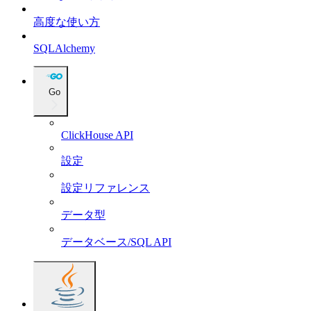
高度な使い方
SQLAlchemy
Go
ClickHouse API
設定
設定リファレンス
データ型
データベース/SQL API