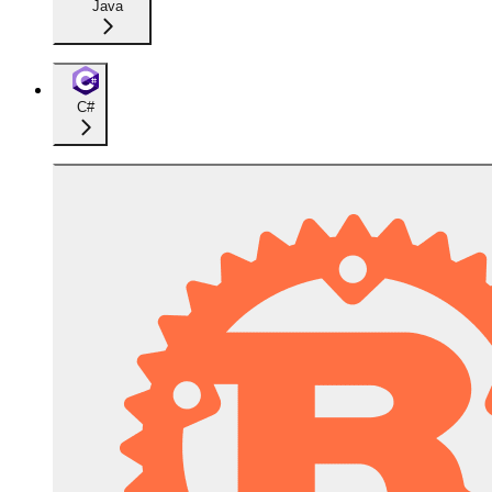
Java
C#