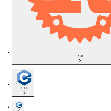
Rust
C++
C