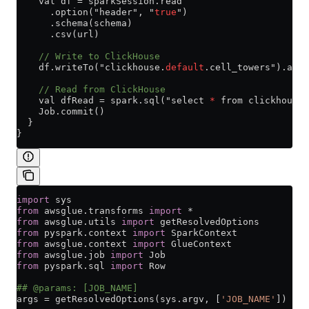
    val df = sparkSession.read
      .option("header", "
true
")
      .schema(schema)
      .csv(url)
    // Write to ClickHouse
    df.writeTo("clickhouse.
default
.cell_towers").appe
    // Read from ClickHouse
    val dfRead = spark.sql("select
 *
 from clickhouse.
    Job.commit()
  }
}
import
 sys
from
 awsglue.transforms 
import
 *
from
 awsglue.utils 
import
 getResolvedOptions
from
 pyspark.context 
import
 SparkContext
from
 awsglue.context 
import
 GlueContext
from
 awsglue.job 
import
 Job
from
 pyspark.sql 
import
 Row
## @params: [JOB_NAME]
args 
=
 getResolvedOptions(sys.argv, [
'JOB_NAME'
])