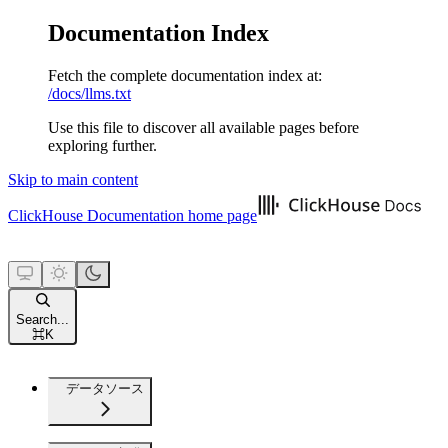
Documentation Index
Fetch the complete documentation index at:
/docs/llms.txt
Use this file to discover all available pages before
exploring further.
Skip to main content
ClickHouse Documentation
home page
Search...
⌘
K
データソース