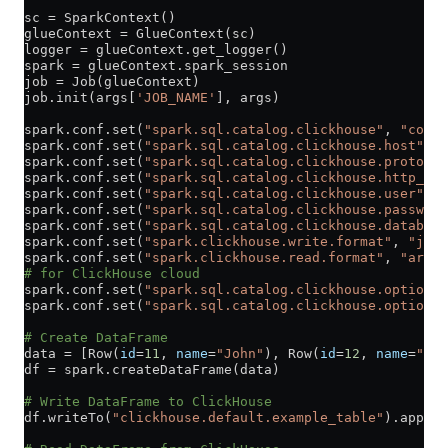
sc 
=
 SparkContext()
glueContext 
=
 GlueContext(sc)
logger 
=
 glueContext.get_logger()
spark 
=
 glueContext.spark_session
job 
=
 Job(glueContext)
job.init(args[
'JOB_NAME'
], args)
spark.conf.set(
"spark.sql.catalog.clickhouse"
, 
"com.c
spark.conf.set(
"spark.sql.catalog.clickhouse.host"
, 
"
spark.conf.set(
"spark.sql.catalog.clickhouse.protocol
spark.conf.set(
"spark.sql.catalog.clickhouse.http_por
spark.conf.set(
"spark.sql.catalog.clickhouse.user"
, 
"
spark.conf.set(
"spark.sql.catalog.clickhouse.password
spark.conf.set(
"spark.sql.catalog.clickhouse.database
spark.conf.set(
"spark.clickhouse.write.format"
, 
"json
spark.conf.set(
"spark.clickhouse.read.format"
, 
"arrow
# for ClickHouse cloud
spark.conf.set(
"spark.sql.catalog.clickhouse.option.s
spark.conf.set(
"spark.sql.catalog.clickhouse.option.s
# Create DataFrame
data 
=
 [Row(
id
=
11
, 
name
=
"John"
), Row(
id
=
12
, 
name
=
"Doe
df 
=
 spark.createDataFrame(data)
# Write DataFrame to ClickHouse
df.writeTo(
"clickhouse.default.example_table"
).append