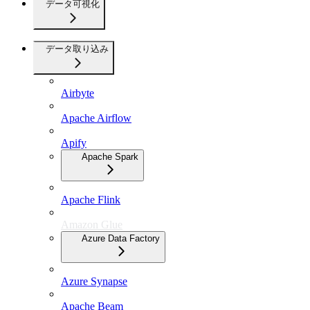
データ可視化
データ取り込み
Airbyte
Apache Airflow
Apify
Apache Spark
Apache Flink
Amazon Glue
Azure Data Factory
Azure Synapse
Apache Beam