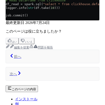
# Read DataFrame from ClickHouse
df_read 
=
 spark.sql(
"select * from clickhouse.default
logger.info(
str
(df.take(
10
)))
job.commit()
最終更新日
2026年7月24日
このページは役に立ちましたか？
はい
いいえ
編集を提案
問題を報告
前へ
次へ
このページの内容
インストール
例