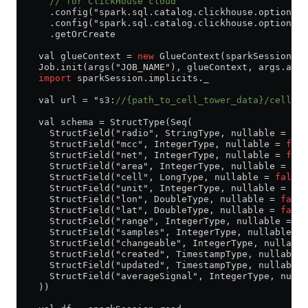
      // for ClickHouse cloud
      .config("spark.sql.catalog.clickhouse.option.ss
      .config("spark.sql.catalog.clickhouse.option.ss
      .getOrCreate
    val glueContext = 
new
 GlueContext(sparkSession.sp
    Job.init(args("JOB_NAME"), glueContext, args.asJa
    import
 sparkSession.implicits._
    val url = "s3:
//{path_to_cell_tower_data}/cell_to
    val schema = StructType(Seq(
      StructField("radio", StringType, nullable = 
fal
      StructField("mcc", IntegerType, nullable = 
fals
      StructField("net", IntegerType, nullable = 
fals
      StructField("area", IntegerType, nullable = 
fal
      StructField("cell", LongType, nullable = 
false
)
      StructField("unit", IntegerType, nullable = 
fal
      StructField("lon", DoubleType, nullable = 
false
      StructField("lat", DoubleType, nullable = 
false
      StructField("range", IntegerType, nullable = 
fa
      StructField("samples", IntegerType, nullable = 
      StructField("changeable", IntegerType, nullable
      StructField("created", TimestampType, nullable 
      StructField("updated", TimestampType, nullable 
      StructField("averageSignal", IntegerType, nulla
    ))