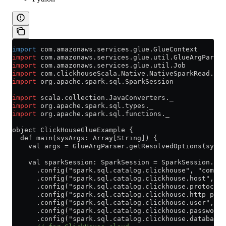
import
 com.amazonaws.services.glue.GlueContext
import
 com.amazonaws.services.glue.util.GlueArgParser
import
 com.amazonaws.services.glue.util.Job
import
 com.clickhouseScala.Native.NativeSparkRead.spa
import
 org.apache.spark.sql.SparkSession
import
 scala.collection.JavaConverters._
import
 org.apache.spark.sql.types._
import
 org.apache.spark.sql.functions._
object ClickHouseGlueExample {
  def main(sysArgs: Array[String]) {
    val args = GlueArgParser.getResolvedOptions(sysAr
    val sparkSession: SparkSession = SparkSession.bui
      .config("spark.sql.catalog.clickhouse", "com.cl
      .config("spark.sql.catalog.clickhouse.host", "<
      .config("spark.sql.catalog.clickhouse.protocol"
      .config("spark.sql.catalog.clickhouse.http_port
      .config("spark.sql.catalog.clickhouse.user", "
d
      .config("spark.sql.catalog.clickhouse.password"
      .config("spark.sql.catalog.clickhouse.database"