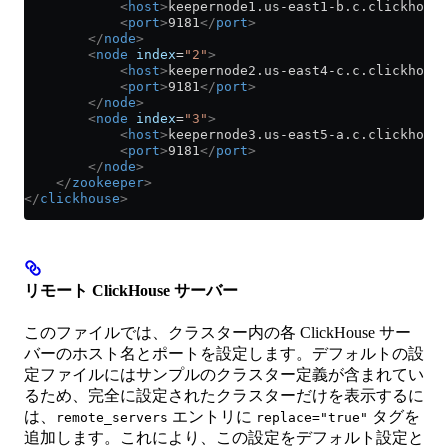
            <
host
>
keepernode1.us-east1-b.c.clickhouse
            <
port
>
9181
</
port
>
        </
node
>
        <
node
 index
=
"2"
>
            <
host
>
keepernode2.us-east4-c.c.clickhouse
            <
port
>
9181
</
port
>
        </
node
>
        <
node
 index
=
"3"
>
            <
host
>
keepernode3.us-east5-a.c.clickhouse
            <
port
>
9181
</
port
>
        </
node
>
    </
zookeeper
>
</
clickhouse
>
リモート ClickHouse サーバー
このファイルでは、クラスター内の各 ClickHouse サー
バーのホスト名とポートを設定します。デフォルトの設
定ファイルにはサンプルのクラスター定義が含まれてい
るため、完全に設定されたクラスターだけを表示するに
は、
エントリに
タグを
remote_servers
replace="true"
追加します。これにより、この設定をデフォルト設定と