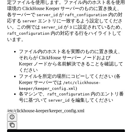
定ファイルを使用します。ファイル内のホスト名を使用
環境の ClickHouse Keeper サーバーのものに置き換え、
各サーバーで
が
内の対
server_id
raft_configuration
応する
エントリに一致するよう設定してくださ
server
い。この例では
が
に設定されているため、
server_id
3
内の対応する行をハイライトして
raft_configuration
います。
ファイル内のホスト名を実際のものに置き換え、
それらが ClickHouse サーバー ノードおよび
Keeper ノードから名前解決できることを確認して
ください
ファイルを所定の場所にコピーしてください (各
Keeper サーバーでは
/etc/clickhouse-
)
keeper/keeper_config.xml
各マシンで、
内のエントリ番
raft_configuration
号に基づいて
を編集してください
server_id
/etc/clickhouse-keeper/keeper_config.xml