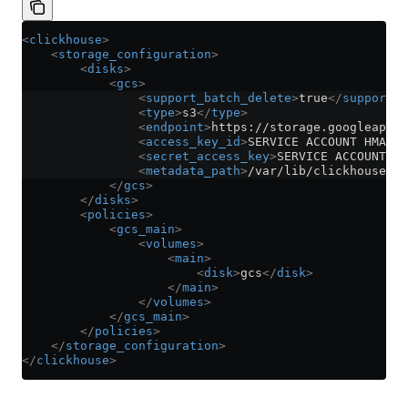
<
clickhouse
>
    <
storage_configuration
>
        <
disks
>
            <
gcs
>
                <
support_batch_delete
>
true
</
support_b
                <
type
>
s3
</
type
>
                <
endpoint
>
https://storage.googleapis.
                <
access_key_id
>
SERVICE ACCOUNT HMAC K
                <
secret_access_key
>
SERVICE ACCOUNT HM
                <
metadata_path
>
/var/lib/clickhouse/di
            </
gcs
>
        </
disks
>
        <
policies
>
            <
gcs_main
>
                <
volumes
>
                    <
main
>
                        <
disk
>
gcs
</
disk
>
                    </
main
>
                </
volumes
>
            </
gcs_main
>
        </
policies
>
    </
storage_configuration
>
</
clickhouse
>