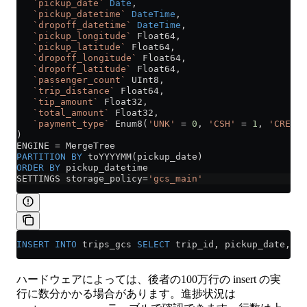
   `pickup_date`
 Date
,
   `pickup_datetime`
 DateTime
,
   `dropoff_datetime`
 DateTime
,
   `pickup_longitude`
 Float64,
   `pickup_latitude`
 Float64,
   `dropoff_longitude`
 Float64,
   `dropoff_latitude`
 Float64,
   `passenger_count`
 UInt8,
   `trip_distance`
 Float64,
   `tip_amount`
 Float32,
   `total_amount`
 Float32,
   `payment_type`
 Enum8(
'UNK'
 =
 0
, 
'CSH'
 =
 1
, 
'CRE'
 =
)
ENGINE 
=
 MergeTree
PARTITION
 BY
 toYYYYMM(pickup_date)
ORDER BY
 pickup_datetime
SETTINGS storage_policy
=
'gcs_main'
INSERT INTO
 trips_gcs 
SELECT
 trip_id, pickup_date, pi
ハードウェアによっては、後者の100万行の insert の実
行に数分かかる場合があります。進捗状況は