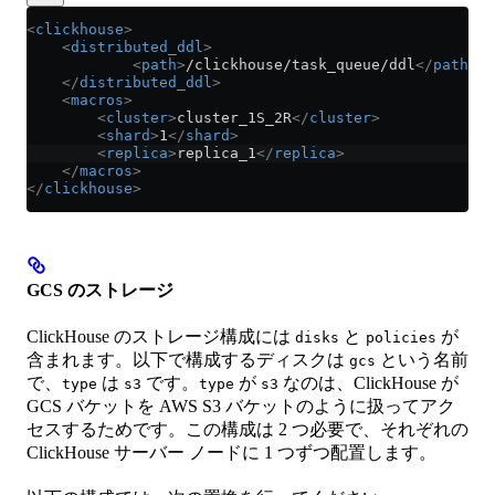
<
clickhouse
>
    <
distributed_ddl
>
            <
path
>
/clickhouse/task_queue/ddl
</
path
>
    </
distributed_ddl
>
    <
macros
>
        <
cluster
>
cluster_1S_2R
</
cluster
>
        <
shard
>
1
</
shard
>
        <
replica
>
replica_1
</
replica
>
    </
macros
>
</
clickhouse
>
GCS のストレージ
ClickHouse のストレージ構成には
と
が
disks
policies
含まれます。以下で構成するディスクは
という名前
gcs
で、
は
です。
が
なのは、ClickHouse が
type
s3
type
s3
GCS バケットを AWS S3 バケットのように扱ってアク
セスするためです。この構成は 2 つ必要で、それぞれの
ClickHouse サーバー ノードに 1 つずつ配置します。