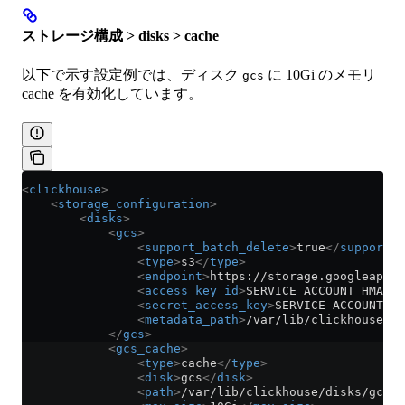
ストレージ構成 > disks > cache
以下で示す設定例では、ディスク
に 10Gi のメモリ
gcs
cache を有効化しています。
<
clickhouse
>
    <
storage_configuration
>
        <
disks
>
            <
gcs
>
                <
support_batch_delete
>
true
</
support_b
                <
type
>
s3
</
type
>
                <
endpoint
>
https://storage.googleapis.
                <
access_key_id
>
SERVICE ACCOUNT HMAC K
                <
secret_access_key
>
SERVICE ACCOUNT HM
                <
metadata_path
>
/var/lib/clickhouse/di
            </
gcs
>
            <
gcs_cache
>
                <
type
>
cache
</
type
>
                <
disk
>
gcs
</
disk
>
                <
path
>
/var/lib/clickhouse/disks/gcs_c