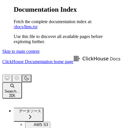
Documentation Index
Fetch the complete documentation index at:
/docs/llms.txt
Use this file to discover all available pages before
exploring further.
Skip to main content
ClickHouse Documentation
home page
Search...
⌘
K
データソース
AWS S3