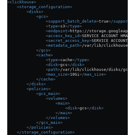
<
clickhouse
>
    <
storage_configuration
>
        <
disks
>
            <
gcs
>
                <
support_batch_delete
>
true
</
support_b
                <
type
>
s3
</
type
>
                <
endpoint
>
https://storage.googleapis.
                <
access_key_id
>
SERVICE ACCOUNT HMAC K
                <
secret_access_key
>
SERVICE ACCOUNT HM
                <
metadata_path
>
/var/lib/clickhouse/di
            </
gcs
>
            <
cache
>
                <
type
>
cache
</
type
>
                <
disk
>
gcs
</
disk
>
                <
path
>
/var/lib/clickhouse/disks/gcs_c
                <
max_size
>
10Gi
</
max_size
>
            </
cache
>
        </
disks
>
        <
policies
>
            <
gcs_main
>
                <
volumes
>
                    <
main
>
                        <
disk
>
gcs
</
disk
>
                    </
main
>
                </
volumes
>
            </
gcs_main
>
        </
policies
>
    </
storage_configuration
>