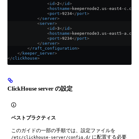
                <
id
>
2
</
id
>
                <
hostname
>
keepernode2.us-east4-c.c.cl
                <
port
>
9234
</
port
>
            </
server
>
            <
server
>
                <
id
>
3
</
id
>
                <
hostname
>
keepernode3.us-east5-a.c.cl
                <
port
>
9234
</
port
>
            </
server
>
        </
raft_configuration
>
    </
keeper_server
>
</
clickhouse
>
ClickHouse server の設定
ベストプラクティス
このガイドの一部の手順では、設定ファイルを
に配置する必要
/etc/clickhouse-server/config.d/