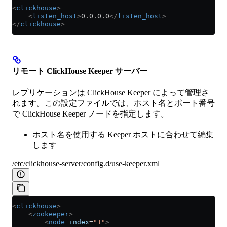
<
clickhouse
>
    <
listen_host
>
0.0.0.0
</
listen_host
>
</
clickhouse
>
リモート ClickHouse Keeper サーバー
レプリケーションは ClickHouse Keeper によって管理さ
れます。この設定ファイルでは、ホスト名とポート番号
で ClickHouse Keeper ノードを指定します。
ホスト名を使用する Keeper ホストに合わせて編集
します
/etc/clickhouse-server/config.d/use-keeper.xml
<
clickhouse
>
    <
zookeeper
>
        <
node
 index
=
"1"
>