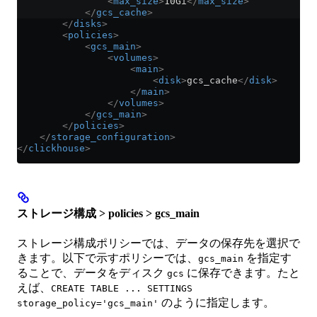
                <
max_size
>
10Gi
</
max_size
>
            </
gcs_cache
>
        </
disks
>
        <
policies
>
            <
gcs_main
>
                <
volumes
>
                    <
main
>
                        <
disk
>
gcs_cache
</
disk
>
                    </
main
>
                </
volumes
>
            </
gcs_main
>
        </
policies
>
    </
storage_configuration
>
</
clickhouse
>
ストレージ構成 > policies > gcs_main
ストレージ構成ポリシーでは、データの保存先を選択で
きます。以下で示すポリシーでは、
を指定す
gcs_main
ることで、データをディスク
に保存できます。たと
gcs
えば、
CREATE TABLE ... SETTINGS
のように指定します。
storage_policy='gcs_main'