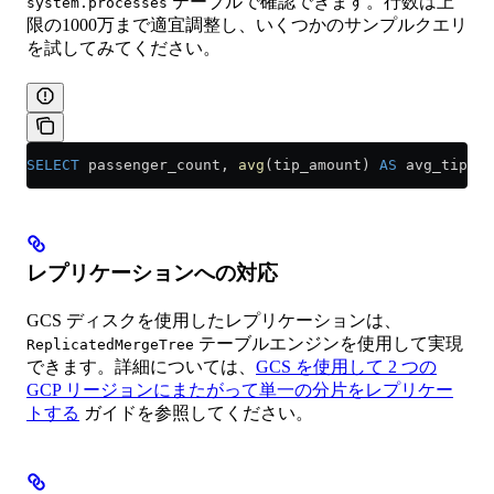
テーブルで確認できます。行数は上
system.processes
限の1000万まで適宜調整し、いくつかのサンプルクエリ
を試してみてください。
SELECT
 passenger_count, 
avg
(tip_amount) 
AS
 avg_tip, 
a
レプリケーションへの対応
GCS ディスクを使用したレプリケーションは、
テーブルエンジンを使用して実現
ReplicatedMergeTree
できます。詳細については、
GCS を使用して 2 つの
GCP リージョンにまたがって単一の分片をレプリケー
トする
ガイドを参照してください。