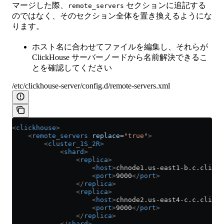
マージした際、
セクションに追記する
remote_servers
のではなく、そのセクション全体を置き換えるようにな
ります。
ホスト名に合わせてファイルを編集し、それらが
ClickHouse サーバーノードから名前解決できるこ
とを確認してください
/etc/clickhouse-server/config.d/remote-servers.xml
<
clickhouse
>
    <
remote_servers
 replace
=
"true"
>
        <
cluster_1S_2R
>
            <
shard
>
                <
replica
>
                    <
host
>
chnode1.us-east1-b.c.clickh
                    <
port
>
9000
</
port
>
                </
replica
>
                <
replica
>
                    <
host
>
chnode2.us-east4-c.c.clickh
                    <
port
>
9000
</
port
>
                </
replica
>
            </
shard
>