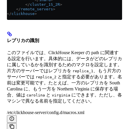
        </
cluster_1S_2R
>
    </
remote_servers
>
</
clickhouse
>
レプリカの識別
このファイルでは、ClickHouse Keeper の path に関連す
る設定を行います。具体的には、データがどのレプリカ
に属しているかを識別するためのマクロを設定します。
片方のサーバーではレプリカを
、もう片方の
replica_1
サーバーでは
と指定する必要があります。名
replica_2
前は変更可能です。たとえば、一方のレプリカを South
Carolina に、もう一方を Northern Virginia に保存する場
合、値は
と
にできます。ただし、各
carolina
virginia
マシンで異なる名前を指定してください。
/etc/clickhouse-server/config.d/macros.xml