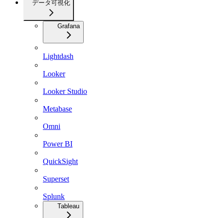
データ可視化
Grafana
Lightdash
Looker
Looker Studio
Metabase
Omni
Power BI
QuickSight
Superset
Splunk
Tableau