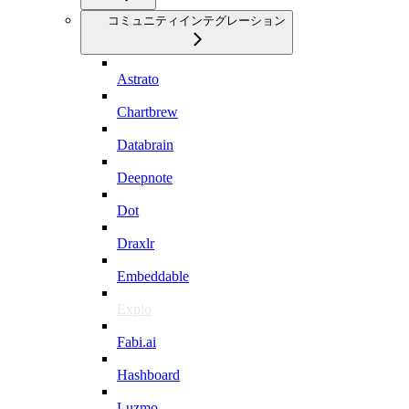
コミュニティインテグレーション
Astrato
Chartbrew
Databrain
Deepnote
Dot
Draxlr
Embeddable
Explo
Fabi.ai
Hashboard
Luzmo