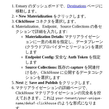
Estuary のダッシュボードで、
Destinations
ページに
移動します。
+ New Materialization
をクリックします。
ClickHouse
コネクタを選択します。
Materialization、Endpoint、Source Collections の各セ
クションで詳細を入力します:
Materialization Details:
マテリアライゼーシ
ョンに一意の名前を指定し、データプレーン
(クラウドプロバイダーとリージョン) を選択
します
Endpoint Config:
安全な
Auth Token
を指定
します
Source Collections:
既存の
capture
を関連付
けるか、ClickHouse に公開するデータコレク
ションを選択します
Next
と
Save and Publish
をクリックします。
マテリアライゼーションの詳細ページで、
ClickHouse マテリアライゼーションの完全名を控
えておきます。これは
your-tenant/your-unique-
のような形式になりま
name/dekaf-clickhouse
す。