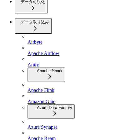
データ可視化
データ取り込み
Airbyte
Apache Airflow
Apify
Apache Spark
Apache Flink
Amazon Glue
Azure Data Factory
Azure Synapse
Apache Beam