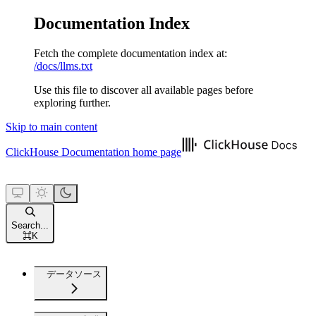
Documentation Index
Fetch the complete documentation index at:
/docs/llms.txt
Use this file to discover all available pages before
exploring further.
Skip to main content
ClickHouse Documentation
home page
Search...
⌘
K
データソース