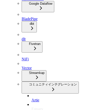
Google Dataflow
BladePipe
dbt
dlt
Fivetran
NiFi
Vector
Streamkap
コミュニティインテグレーション
Artie
Estuary