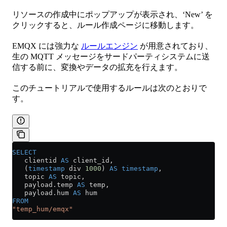
リソースの作成中にポップアップが表示され、‘New’ を
クリックすると、ルール作成ページに移動します。
EMQX には強力な
ルールエンジン
が用意されており、
生の MQTT メッセージをサードパーティシステムに送
信する前に、変換やデータの拡充を行えます。
このチュートリアルで使用するルールは次のとおりで
す。
SELECT
   clientid 
AS
 client_id,
   (
timestamp
 div 
1000
) 
AS
 timestamp
,
   topic 
AS
 topic,
   payload
.
temp
 AS
 temp,
   payload
.
hum
 AS
 hum
FROM
"temp_hum/emqx"