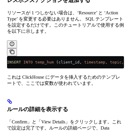
レスポンスアクションを追加する
リソースが 1 つしかない場合は、‘Resource’ と ‘Action
Type’ を変更する必要はありません。 SQL テンプレート
を設定するだけです。このチュートリアルで使用する例
を以下に示します。
INSERT
 INTO
 temp_hum
 (client_id, 
timestamp,
 topic,
 te
これは ClickHouse にデータを挿入するためのテンプレ
ートで、ここでは変数が使われています。
ルールの詳細を表示する
「Confirm」と「View Details」をクリックします。これ
で設定は完了です。ルールの詳細ページで、Data