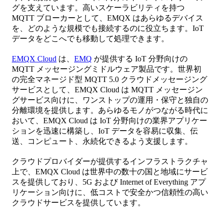
グを支えています。高いスケーラビリティを持つ
MQTT ブローカーとして、EMQX はあらゆるデバイス
を、どのような規模でも接続するのに役立ちます。IoT
データをどこへでも移動して処理できます。
EMQX Cloud
は、
EMQ
が提供する IoT 分野向けの
MQTT メッセージングミドルウェア製品です。世界初
の完全マネージド型 MQTT 5.0 クラウドメッセージング
サービスとして、EMQX Cloud は MQTT メッセージン
グサービス向けに、ワンストップの運用・保守と独自の
分離環境を提供します。あらゆるモノがつながる時代に
おいて、EMQX Cloud は IoT 分野向けの業界アプリケー
ションを迅速に構築し、IoT データを容易に収集、伝
送、コンピュート、永続化できるよう支援します。
クラウドプロバイダーが提供するインフラストラクチャ
上で、EMQX Cloud は世界中の数十の国と地域にサービ
スを提供しており、5G および Internet of Everything アプ
リケーション向けに、低コストで安全かつ信頼性の高い
クラウドサービスを提供しています。