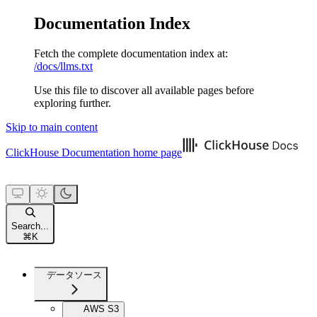
Documentation Index
Fetch the complete documentation index at:
/docs/llms.txt
Use this file to discover all available pages before
exploring further.
Skip to main content
ClickHouse Documentation
home page
Search...
⌘
K
データソース
AWS S3