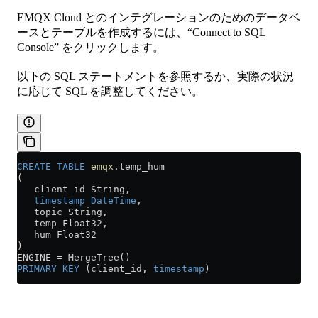
EMQX Cloud とのインテグレーションのためのデータベ
ースとテーブルを作成するには、“Connect to SQL
Console” をクリックします。
以下の SQL ステートメントを参照するか、実際の状況
に応じて SQL を調整してください。
CREATE
 TABLE
 emqx
.temp_hum
(
   client_id String,
   timestamp
 DateTime
,
   topic String,
   temp Float32,
   hum Float32
)
ENGINE 
=
 MergeTree()
PRIMARY KEY
 (client_id, 
timestamp
)