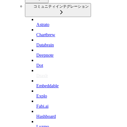
コミュニティインテグレーション
Astrato
Chartbrew
Databrain
Deepnote
Dot
Draxlr
Embeddable
Explo
Fabi.ai
Hashboard
Luzmo