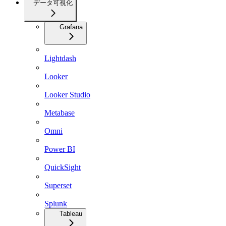
データ可視化
Grafana
Lightdash
Looker
Looker Studio
Metabase
Omni
Power BI
QuickSight
Superset
Splunk
Tableau