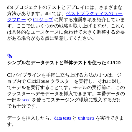
dbt プロジェクトのテストとデプロイには、さまざまな
方法があります。dbt では、
ベストプラクティスのワー
クフロー
や
CI ジョブ
に関する推奨事項を紹介していま
す。ここではいくつかの戦略を取り上げますが、これら
は具体的なユースケースに合わせて大きく調整する必要
がある場合がある点に留意してください。
シンプルなデータテストと単体テストを使った CI/CD
CI パイプラインを手軽に立ち上げる方法の 1 つは、ジ
ョブ内で ClickHouse クラスターを実行し、それに対し
てモデルを実行することです。モデルの実行前に、この
クラスターへデモデータを挿入できます。本番データの
一部を
seed
を使ってステージング環境に投入するだけ
でも十分です。
データを挿入したら、
data tests
と
unit tests
を実行できま
す。