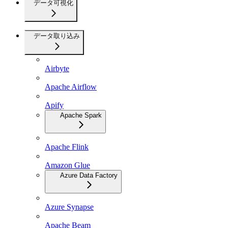
データ可視化
データ取り込み
Airbyte
Apache Airflow
Apify
Apache Spark
Apache Flink
Amazon Glue
Azure Data Factory
Azure Synapse
Apache Beam