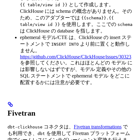
として作成します。
{{ table/view id }}
ClickHouse には schema の概念がありません。その
ため、このアダプターでは
{{schema}}.{{
を使用します。ここでの
table/view id }}
schema
は ClickHouse の database を指します。
ephemeral モデル/CTE は、ClickHouse の insert ステ
ートメントで
より前に置くと動作し
INSERT INTO
ません。
https://github.com/ClickHouse/ClickHouse/issues/30323
を参照してください。これはほとんどの モデル に
は影響しないはずですが、モデル 定義やその他の
SQL ステートメントで ephemeral モデル をどこに
配置するかには注意が必要です。
Fivetran
コネクタは、
Fivetran transformations
で
dbt-clickhouse
も利用でき、
を使用して Fivetran プラットフォーム
dbt
内でシームレスにインテグレーションと変換を行えま