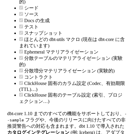
的)
シード
ソース
Docs の生成
テスト
スナップショット
ほとんどの dbt-utils マクロ (現在は dbt-core に含
まれています)
Ephemeral マテリアライゼーション
分散テーブルのマテリアライゼーション (実験
的)
分散増分マテリアライゼーション (実験的)
コントラクト
ClickHouse 固有のカラム設定 (Codec、有効期限
(TTL)…)
ClickHouse 固有のテーブル設定 (索引、プロジ
ェクション…)
dbt-core 1.10 までのすべての機能をサポートしており、
-
フラグや、今後のリリースに向けたすべての非
-sample
推奨警告への対応も含まれます。dbt 1.10 で導入された
カタログインテグレーション
(例: Iceberg) は、アダプタ