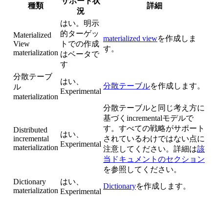
サポート状
種類
詳細
況
はい。明示
的ターゲッ
Materialized
materialized view
を作成しま
View
トでの作成
す。
materialization
はベータで
す
分散テーブ
はい、
分散テーブル
を作成します。
ル
Experimental
materialization
分散テーブルと同じ考え方に
基づくincrementalモデルで
す。すべての戦略がサポート
Distributed
はい、
incremental
されているわけではない点に
Experimental
materialization
注意してください。詳細は
該
当ドキュメントのセクション
を参照してください。
Dictionary
はい、
Dictionary
を作成します。
materialization
Experimental