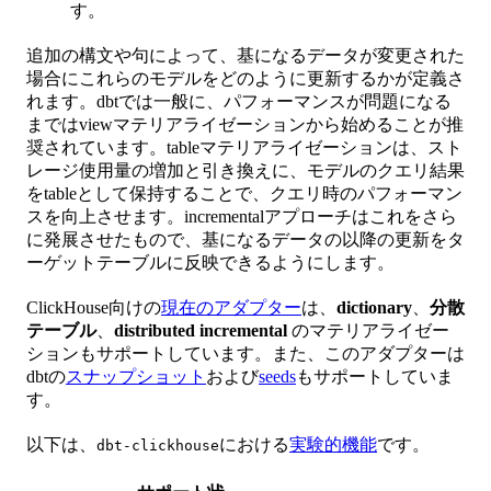
す。
追加の構文や句によって、基になるデータが変更された
場合にこれらのモデルをどのように更新するかが定義さ
れます。dbtでは一般に、パフォーマンスが問題になる
まではviewマテリアライゼーションから始めることが推
奨されています。tableマテリアライゼーションは、スト
レージ使用量の増加と引き換えに、モデルのクエリ結果
をtableとして保持することで、クエリ時のパフォーマン
スを向上させます。incrementalアプローチはこれをさら
に発展させたもので、基になるデータの以降の更新をタ
ーゲットテーブルに反映できるようにします。
ClickHouse向けの
現在のアダプター
は、
dictionary
、
分散
テーブル
、
distributed incremental
のマテリアライゼー
ションもサポートしています。また、このアダプターは
dbtの
スナップショット
および
seeds
もサポートしていま
す。
以下は、
における
実験的機能
です。
dbt-clickhouse