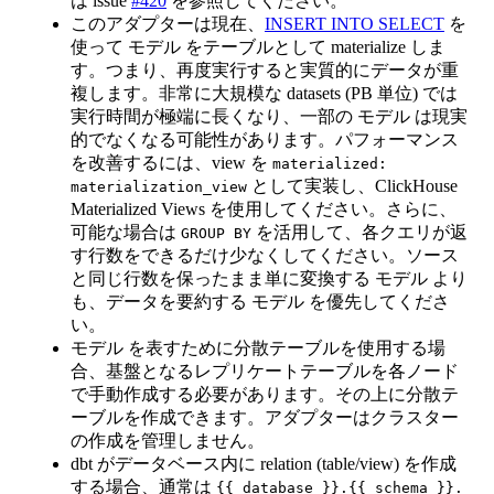
は issue
#420
を参照してください。
このアダプターは現在、
INSERT INTO SELECT
を
使って モデル をテーブルとして materialize しま
す。つまり、再度実行すると実質的にデータが重
複します。非常に大規模な datasets (PB 単位) では
実行時間が極端に長くなり、一部の モデル は現実
的でなくなる可能性があります。パフォーマンス
を改善するには、view を
materialized:
として実装し、ClickHouse
materialization_view
Materialized Views を使用してください。さらに、
可能な場合は
を活用して、各クエリが返
GROUP BY
す行数をできるだけ少なくしてください。ソース
と同じ行数を保ったまま単に変換する モデル より
も、データを要約する モデル を優先してくださ
い。
モデル を表すために分散テーブルを使用する場
合、基盤となるレプリケートテーブルを各ノード
で手動作成する必要があります。その上に分散テ
ーブルを作成できます。アダプターはクラスター
の作成を管理しません。
dbt がデータベース内に relation (table/view) を作成
する場合、通常は
{{ database }}.{{ schema }}.