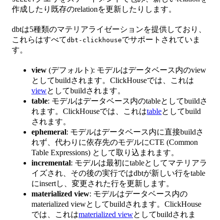
作成したり既存のrelationを更新したりします。
dbtは5種類のマテリアライゼーションを提供しており、
これらはすべて
でサポートされていま
dbt-clickhouse
す。
view
(デフォルト): モデルはデータベース内のview
としてbuildされます。ClickHouseでは、これは
view
としてbuildされます。
table
: モデルはデータベース内のtableとしてbuildさ
れます。ClickHouseでは、これは
table
としてbuild
されます。
ephemeral
: モデルはデータベース内に直接buildさ
れず、代わりに依存先のモデルにCTE (Common
Table Expressions) として取り込まれます。
incremental
: モデルは最初にtableとしてマテリアラ
イズされ、その後の実行ではdbtが新しい行をtable
にinsertし、変更された行を更新します。
materialized view
: モデルはデータベース内の
materialized viewとしてbuildされます。ClickHouse
では、これは
materialized view
としてbuildされま