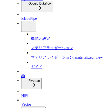
Google Dataflow
BladePipe
dbt
機能と設定
マテリアライゼーション
マテリアライゼーション: materialized_view
ガイド
dlt
Fivetran
NiFi
Vector