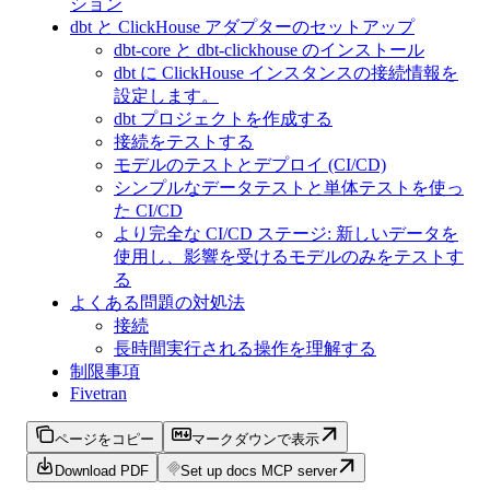
ション
dbt と ClickHouse アダプターのセットアップ
dbt-core と dbt-clickhouse のインストール
dbt に ClickHouse インスタンスの接続情報を
設定します。
dbt プロジェクトを作成する
接続をテストする
モデルのテストとデプロイ (CI/CD)
シンプルなデータテストと単体テストを使っ
た CI/CD
より完全な CI/CD ステージ: 新しいデータを
使用し、影響を受けるモデルのみをテストす
る
よくある問題の対処法
接続
長時間実行される操作を理解する
制限事項
Fivetran
ページをコピー
マークダウンで表示
Download PDF
Set up docs MCP server