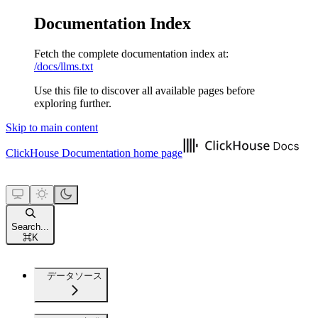
Documentation Index
Fetch the complete documentation index at:
/docs/llms.txt
Use this file to discover all available pages before
exploring further.
Skip to main content
ClickHouse Documentation
home page
Search...
⌘
K
データソース