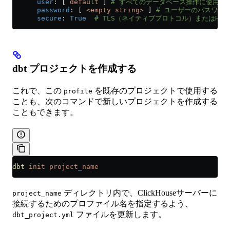
      user
: [ 
default
 ] 
# すべてのデータベース操作に使用す
      password
: [ 
<empty string>
 ] 
# ユーザーのパスワー
      secure
: 
True
  # TLS（ネイティブプロトコル）またはHTT
dbt プロジェクトを作成する
これで、この
を既存のプロジェクトで使用する
profile
ことも、次のコマンドで新しいプロジェクトを作成する
こともできます。
dbt
 init
 project_name
ディレクトリ内で、ClickHouseサーバーに
project_name
接続するためのプロファイル名を指定するよう、
ファイルを更新します。
dbt_project.yml