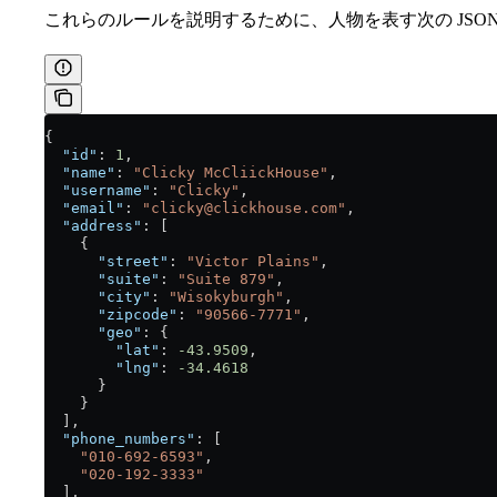
これらのルールを説明するために、人物を表す次の JSO
{
  "id"
: 
1
,
  "name"
: 
"Clicky McCliickHouse"
,
  "username"
: 
"Clicky"
,
  "email"
: 
"clicky@clickhouse.com"
,
  "address"
: [
    {
      "street"
: 
"Victor Plains"
,
      "suite"
: 
"Suite 879"
,
      "city"
: 
"Wisokyburgh"
,
      "zipcode"
: 
"90566-7771"
,
      "geo"
: {
        "lat"
: 
-43.9509
,
        "lng"
: 
-34.4618
      }
    }
  ],
  "phone_numbers"
: [
    "010-692-6593"
,
    "020-192-3333"
  ],