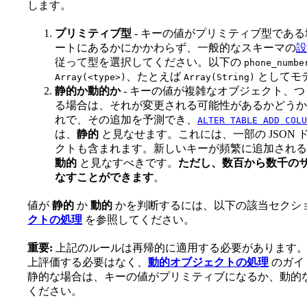
します。
プリミティブ型
- キーの値がプリミティブ型であ
ートにあるかにかかわらず、一般的なスキーマの
設
従って型を選択してください。以下の
phone_numbe
、たとえば
としてモ
Array(<type>)
Array(String)
静的か動的か
- キーの値が複雑なオブジェクト、
る場合は、それが変更される可能性があるかどうか
れで、その追加を予測でき、
ALTER TABLE ADD COLU
は、
静的
と見なせます。これには、一部の JSON
クトも含まれます。新しいキーが頻繁に追加される
動的
と見なすべきです。
ただし、数百から数千の
なすことができます
。
値が
静的
か
動的
かを判断するには、以下の該当セクシ
クトの処理
を参照してください。
重要:
上記のルールは再帰的に適用する必要があります。
上評価する必要はなく、
動的オブジェクトの処理
のガイ
静的な場合は、キーの値がプリミティブになるか、動的
ください。