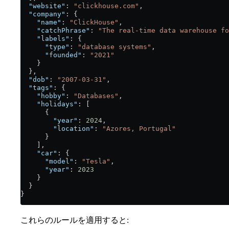
  "website"
: 
"clickhouse.com"
,
  "company"
: {
    "name"
: 
"ClickHouse"
,
    "catchPhrase"
: 
"The real-time data warehouse fo
    "labels"
: {
      "type"
: 
"database systems"
,
      "founded"
: 
"2021"
    }
  },
  "dob"
: 
"2007-03-31"
,
  "tags"
: {
    "hobby"
: 
"Databases"
,
    "holidays"
: [
      {
        "year"
: 
2024
,
        "location"
: 
"Azores, Portugal"
      }
    ],
    "car"
: {
      "model"
: 
"Tesla"
,
      "year"
: 
2023
    }
  }
}
これらのルールを適用すると: