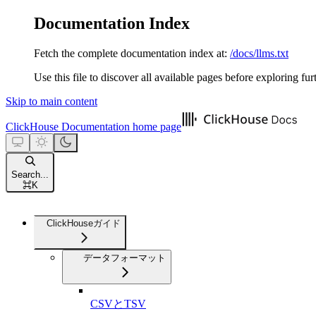
Documentation Index
Fetch the complete documentation index at:
/docs/llms.txt
Use this file to discover all available pages before exploring fur
Skip to main content
ClickHouse Documentation
home page
Search...
⌘
K
ClickHouseガイド
データフォーマット
CSVとTSV