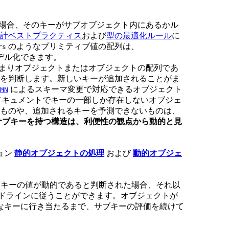
る場合、そのキーがサブオブジェクト内にあるかル
計ベストプラクティス
および
型の最適化ルール
に
のようなプリミティブ値の配列は、
rs
デル化できます。
つまりオブジェクトまたはオブジェクトの配列であ
を判断します。新しいキーが追加されることがま
によるスキーマ変更で対応できるオブジェクト
MN
 ドキュメントでキーの一部しか存在しないオブジェ
ものや、追加されるキーを予測できないものは、
サブキーを持つ構造は、利便性の観点から動的と見
ョン
静的オブジェクトの処理
および
動的オブジェ
キーの値が動的であると判断された場合、それ以
ドラインに従うことができます。オブジェクトが
なキーに行き当たるまで、サブキーの評価を続けて