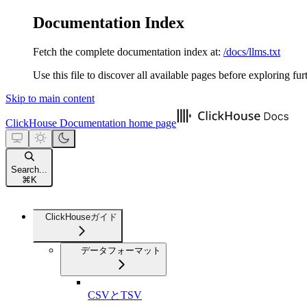
Documentation Index
Fetch the complete documentation index at:
/docs/llms.txt
Use this file to discover all available pages before exploring fur
Skip to main content
ClickHouse Documentation
home page
Search...
⌘
K
ClickHouseガイド
データフォーマット
CSVとTSV