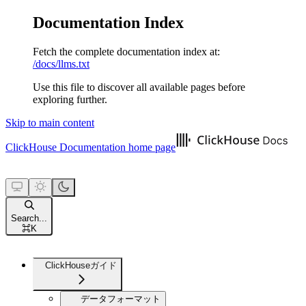
Documentation Index
Fetch the complete documentation index at:
/docs/llms.txt
Use this file to discover all available pages before
exploring further.
Skip to main content
ClickHouse Documentation
home page
Search...
⌘
K
ClickHouseガイド
データフォーマット