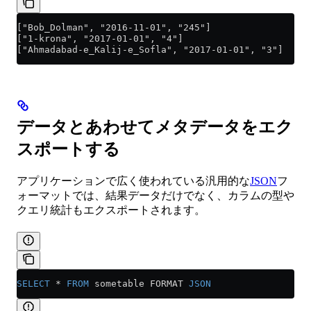
["Bob_Dolman", "2016-11-01", "245"]
["1-krona", "2017-01-01", "4"]
["Ahmadabad-e_Kalij-e_Sofla", "2017-01-01", "3"]
データとあわせてメタデータをエク
スポートする
アプリケーションで広く使われている汎用的な
JSON
フ
ォーマットでは、結果データだけでなく、カラムの型や
クエリ統計もエクスポートされます。
SELECT
 *
 FROM
 sometable FORMAT 
JSON