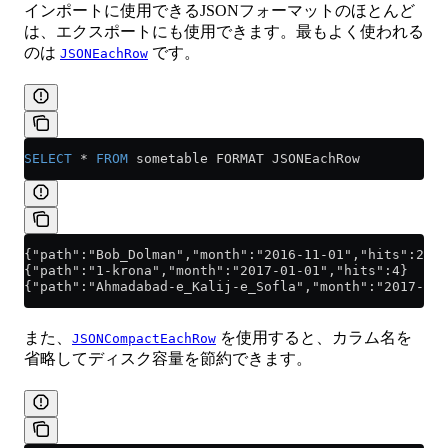
インポートに使用できるJSONフォーマットのほとんど
は、エクスポートにも使用できます。最もよく使われる
のは
です。
JSONEachRow
SELECT
 *
 FROM
 sometable FORMAT JSONEachRow
{"path":"Bob_Dolman","month":"2016-11-01","hits":245}
{"path":"1-krona","month":"2017-01-01","hits":4}
{"path":"Ahmadabad-e_Kalij-e_Sofla","month":"2017-01-
また、
を使用すると、カラム名を
JSONCompactEachRow
省略してディスク容量を節約できます。