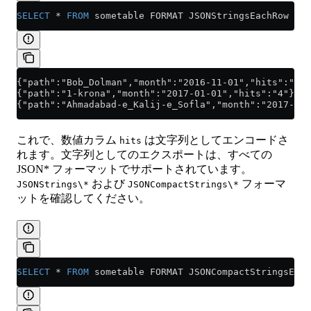
SELECT
 *
 FROM
 sometable FORMAT JSONStringsEachRow
{"path":"Bob_Dolman","month":"2016-11-01","hits":"245
{"path":"1-krona","month":"2017-01-01","hits":"4"}
{"path":"Ahmadabad-e_Kalij-e_Sofla","month":"2017-01-
これで、数値カラム
は文字列としてエンコードさ
hits
れます。文字列としてのエクスポートは、すべての
JSON* フォーマットでサポートされています。
および
フォーマ
JSONStrings\*
JSONCompactStrings\*
ットを確認してください。
SELECT
 *
 FROM
 sometable FORMAT JSONCompactStringsEach