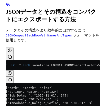
JSONデータとその構造をコンパク
トにエクスポートする方法
データとその構造をより効率的に出力するには、
フォーマットを
JSONCompactEachRowWithNamesAndTypes
使用します。
SELECT
 *
 FROM
 sometable FORMAT JSONCompactEachRowWith
["path", "month", "hits"]
["String", "Date", "UInt32"]
["Bob_Dolman", "2016-11-01", 245]
["1-krona", "2017-01-01", 4]
["Ahmadabad-e_Kalij-e_Sofla", "2017-01-01", 3]