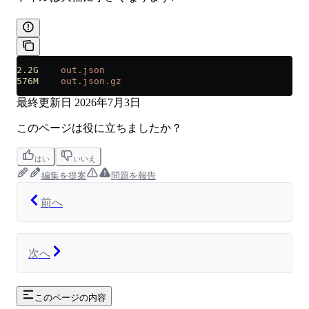
2.2G
    out.json
576M
    out.json.gz
最終更新日
2026年7月3日
このページは役に立ちましたか？
はい
いいえ
編集を提案
問題を報告
前へ
次へ
このページの内容