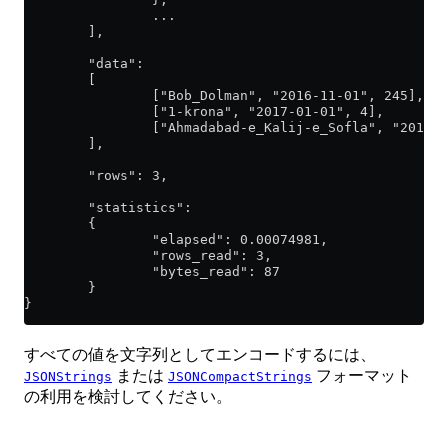
                ...
        ],
        "data":
        [
                ["Bob_Dolman", "2016-11-01", 245],
                ["1-krona", "2017-01-01", 4],
                ["Ahmadabad-e_Kalij-e_Sofla", "2017-0
        ],
        "rows": 3,
        "statistics":
        {
                "elapsed": 0.00074981,
                "rows_read": 3,
                "bytes_read": 87
        }
}
すべての値を文字列としてエンコードするには、
または
フォーマット
JSONStrings
JSONCompactStrings
の利用を検討してください。