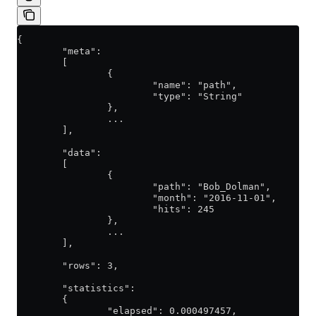
{
        "meta":
        [
                {
                        "name": "path",
                        "type": "String"
                },
                ...
        ],
        "data":
        [
                {
                        "path": "Bob_Dolman",
                        "month": "2016-11-01",
                        "hits": 245
                },
                ...
        ],
        "rows": 3,
        "statistics":
        {
                "elapsed": 0.000497457,