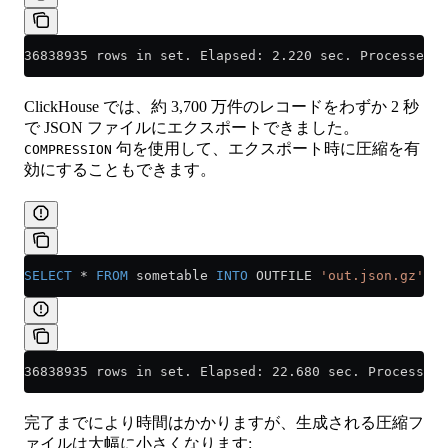
36838935 rows in set. Elapsed: 2.220 sec. Processed 3
ClickHouse では、約 3,700 万件のレコードをわずか 2 秒
で JSON ファイルにエクスポートできました。
句を使用して、エクスポート時に圧縮を有
COMPRESSION
効にすることもできます。
SELECT
 *
 FROM
 sometable 
INTO
 OUTFILE 
'out.json.gz'
 FO
36838935 rows in set. Elapsed: 22.680 sec. Processed 
完了までにより時間はかかりますが、生成される圧縮フ
ァイルは大幅に小さくなります: