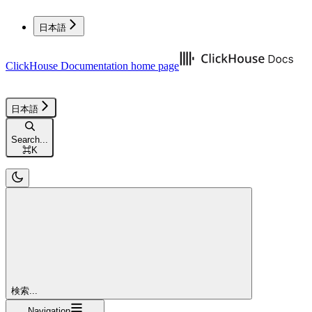
日本語
ClickHouse Documentation
home page
日本語
Search...
⌘
K
検索...
Navigation