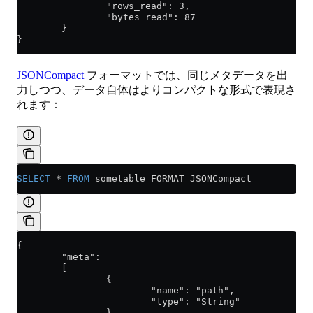
                "rows_read": 3,
                "bytes_read": 87
        }
}
JSONCompact
フォーマットでは、同じメタデータを出
力しつつ、データ自体はよりコンパクトな形式で表現さ
れます：
SELECT
 *
 FROM
 sometable FORMAT JSONCompact
{
        "meta":
        [
                {
                        "name": "path",
                        "type": "String"
                },