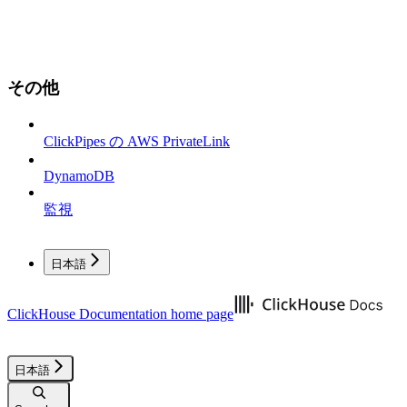
その他
ClickPipes の AWS PrivateLink
DynamoDB
監視
日本語
ClickHouse Documentation
home page
日本語