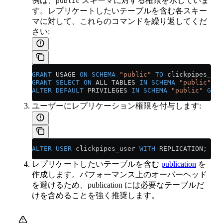
例は、
スキーマに対する権限を示していま
public
す。レプリケートしたいテーブルを含む各スキー
マに対して、これらのコマンドを繰り返してくだ
さい:
GRANT
 USAGE 
ON
 SCHEMA
 "public"
 TO
 clickpipes_use
GRANT
 SELECT
 ON
 ALL TABLES 
IN
 SCHEMA
 "public"
 TO
ALTER
 DEFAULT
 PRIVILEGES 
IN
 SCHEMA
 "public"
 GRAN
ユーザーにレプリケーション権限を付与します:
ALTER
 USER
 clickpipes_user 
WITH
 REPLICATION;
レプリケートしたいテーブルを含む
publication
を
作成します。パフォーマンス上のオーバーヘッド
を避けるため、publication には必要なテーブルだ
けを含めることを強く推奨します。