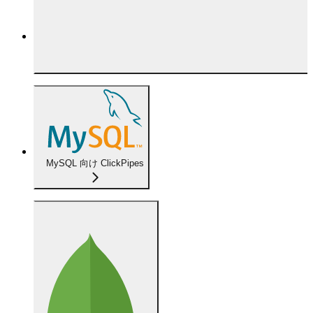
MySQL 向け ClickPipes