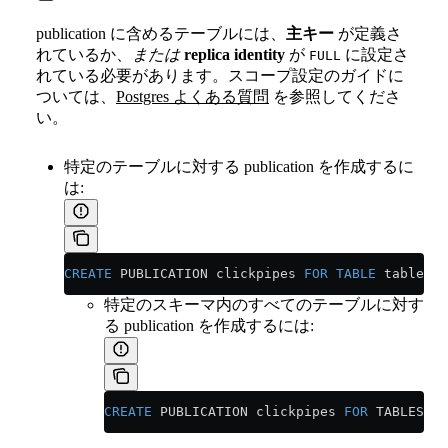
publication に含めるテーブルには、
主キー
が定義さ
れているか、
または
replica identity
が
に設定さ
FULL
れている必要があります。スコープ設定のガイドに
ついては、
Postgres よくある質問
を参照してくださ
い。
特定のテーブルに対する publication を作成するに
は:
CREATE
 PUBLICATION clickpipes 
FOR
 TABLE
 table_to
特定のスキーマ内のすべてのテーブルに対す
る publication を作成するには:
CREATE
 PUBLICATION clickpipes 
FOR
 TABLES 
IN