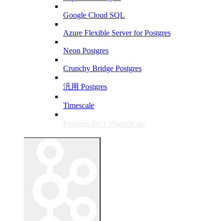
Google Cloud SQL
Azure Flexible Server for Postgres
Neon Postgres
Crunchy Bridge Postgres
汎用 Postgres
Timescale
Postgres 向け PlanetScale