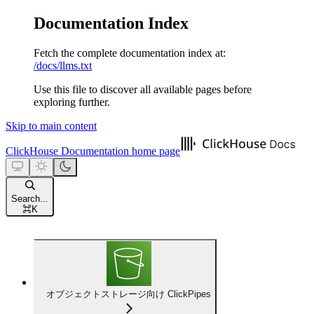
Documentation Index
Fetch the complete documentation index at:
/docs/llms.txt
Use this file to discover all available pages before
exploring further.
Skip to main content
ClickHouse Documentation
home page
Search...
⌘
K
オブジェクトストレージ向け ClickPipes