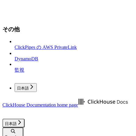
その他
ClickPipes の AWS PrivateLink
DynamoDB
監視
日本語
ClickHouse Documentation
home page
日本語