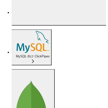
MySQL 向け ClickPipes