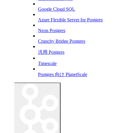
Google Cloud SQL
Azure Flexible Server for Postgres
Neon Postgres
Crunchy Bridge Postgres
汎用 Postgres
Timescale
Postgres 向け PlanetScale