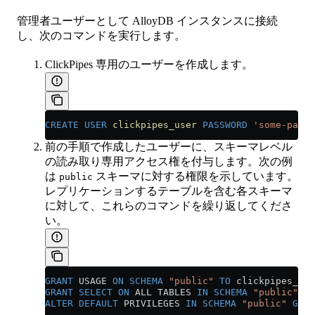
管理者ユーザーとして AlloyDB インスタンスに接続
し、次のコマンドを実行します。
ClickPipes 専用のユーザーを作成します。
CREATE
 USER
 clickpipes_user
 PASSWORD
 'some-passw
前の手順で作成したユーザーに、スキーマレベル
の読み取り専用アクセス権を付与します。次の例
は
スキーマに対する権限を示しています。
public
レプリケーションするテーブルを含む各スキーマ
に対して、これらのコマンドを繰り返してくださ
い。
GRANT
 USAGE 
ON
 SCHEMA
 "public"
 TO
 clickpipes_use
GRANT
 SELECT
 ON
 ALL TABLES 
IN
 SCHEMA
 "public"
 TO
ALTER
 DEFAULT
 PRIVILEGES 
IN
 SCHEMA
 "public"
 GRAN