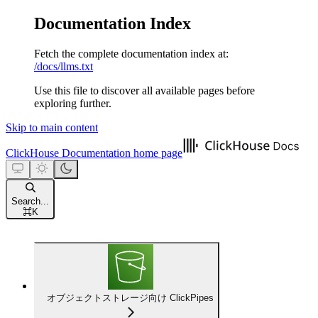
Documentation Index
Fetch the complete documentation index at:
/docs/llms.txt
Use this file to discover all available pages before
exploring further.
Skip to main content
ClickHouse Documentation
home page
Search...
⌘
K
オブジェクトストレージ向け ClickPipes