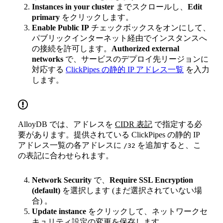
Instances in your cluster
までスクロールし、
Edit
primary
をクリックします。
Enable Public IP
チェックボックスをオンにして、
パブリックインターネット経由でインスタンスへ
の接続を許可します。
Authorized external
networks
で、サービスのデプロイ先リージョンに
対応する
ClickPipes の静的 IP アドレス一覧
を入力
します。
AlloyDB では、アドレスを
CIDR 表記
で指定する必
要があります。提供されている ClickPipes の静的 IP
アドレス一覧の各アドレスに
を追加すると、こ
/32
の表記に合わせられます。
Network Security
で、
Require SSL Encryption
(default)
を選択します (まだ選択されていない場
合) 。
Update instance
をクリックして、ネットワークセ
キュリティ設定の変更を保存します。