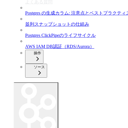
よくある質問
Postgres の生成カラム: 注意点とベストプラクティ
並列スナップショットの仕組み
Postgres ClickPipeのライフサイクル
AWS IAM DB認証（RDS/Aurora）
操作
ソース