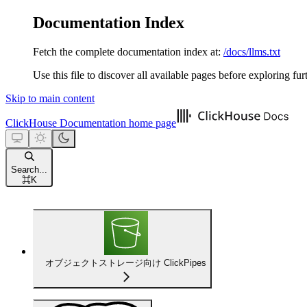
Documentation Index
Fetch the complete documentation index at:
/docs/llms.txt
Use this file to discover all available pages before exploring fur
Skip to main content
ClickHouse Documentation
home page
Search...
⌘
K
オブジェクトストレージ向け ClickPipes