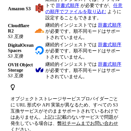
トで
辞書式順序
が必要ですが、
任意
Amazon S3
の順序でファイルを取り込む
ように
設定することもできます。
継続的インジェストでは
辞書式順序
Cloudflare
R2
が必要です。順不同モードはサポー
S3 互換
トされていません。
継続的インジェストでは
辞書式順序
DigitalOcean
Spaces
が必要です。順不同モードはサポー
S3 互換
トされていません。
継続的インジェストでは
辞書式順序
OVH Object
Storage
が必要です。順不同モードはサポー
S3 互換
トされていません。
オブジェクトストレージサービスプロバイダーごと
に URL 形式や API 実装が異なるため、すべての S3
互換サービスがそのままサポートされているわけで
はありません。上記に記載のないサービスで問題が
発生している場合は、
弊社チームまでお問い合わせ
ください
。