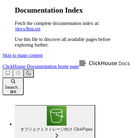
Documentation Index
Fetch the complete documentation index at:
/docs/llms.txt
Use this file to discover all available pages before
exploring further.
Skip to main content
ClickHouse Documentation
home page
Search...
⌘
K
オブジェクトストレージ向け ClickPipes