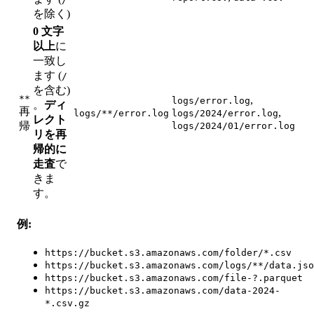
を除く)
0 文字
以上
に
一致し
ます (
/
を含む)
**
,
logs/error.log
。
ディ
再
,
logs/**/error.log
logs/2024/error.log
レクト
帰
logs/2024/01/error.log
リを再
帰的に
走査
で
きま
す。
例:
https://bucket.s3.amazonaws.com/folder/*.csv
https://bucket.s3.amazonaws.com/logs/**/data.jso
https://bucket.s3.amazonaws.com/file-?.parquet
https://bucket.s3.amazonaws.com/data-2024-
*.csv.gz