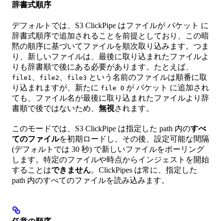
辞書式順序
デフォルトでは、S3 ClickPipe はファイルが バケット に
辞書式順序で追加されることを前提としており、この暗
黙の順序に基づいてファイルを順次取り込みます。つま
り、新しいファイルは、最後に取り込まれたファイルよ
りも辞書順で後にある必要があります。たとえば、
、
、
という名前のファイルは順番に取
file1
file2
file3
り込まれますが、新たに
が バケット に追加され
file 0
ても、ファイル名が最後に取り込まれたファイルより辞
書順で後ではないため、
無視
されます。
このモードでは、S3 ClickPipe は指定した path 内の
すべ
てのファイル
を初期ロードし、その後、設定可能な間隔
(デフォルトでは 30 秒) で新しいファイルをポーリング
します。特定のファイルや時点からインジェストを開始
することは
できません
。ClickPipes は常に、指定した
path 内のすべてのファイルを読み込みます。