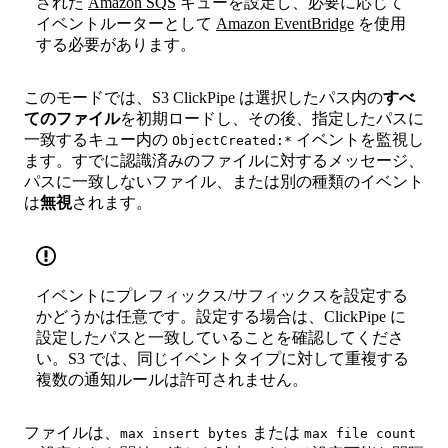
された
Amazon SQS
キューを設定し、必要に応じて
イベントルーターとして
Amazon EventBridge
を使用
する必要があります。
このモードでは、S3 ClickPipe は選択したパス内の
すべ
てのファイル
を初期ロードし、その後、指定したパスに
一致するキュー内の
イベントを監視し
ObjectCreated:*
ます。すでに認識済みのファイルに対するメッセージ、
パスに一致しないファイル、または別の種類のイベント
は
無視
されます。
イベントにプレフィックス/サフィックスを設定する
かどうかは任意です。設定する場合は、ClickPipe に
設定したパスと一致していることを確認してくださ
い。S3 では、同じイベントタイプに対して重複する
複数の通知ルールは許可されません。
ファイルは、
または
max insert bytes
max file count