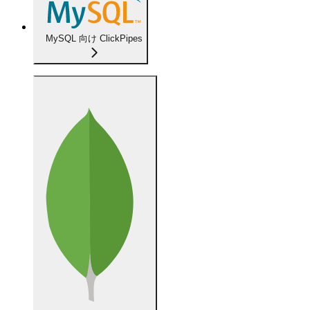
MySQL 向け ClickPipes