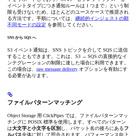
イベントタイプにつき通知ルールは 1 つまで」という制
限も受けないため、ほとんどのユースケースで推奨され
る方法です。手順については、
継続的インジェストの順
不同モードの設定
を参照してください。
SNS から SQS へ
S3 イベント通知は、SNS トピックを介して SQS に送信
することもできます。これは、S3 → SQS の直接的なイ
ンテグレーションの制限に達した場合に利用できます。
この場合は、
raw message delivery
オプションを有効にす
る必要があります。
ファイルパターンマッチング
Object Storage 用 ClickPipes では、ファイルパターンマッ
チングに POSIX 標準を使用します。すべてのパターン
は
大文字と小文字を区別
し、バケット名の後ろにある
フ
ルパス
全体に対して照合されます。パフォーマンス向上