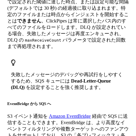
で設定された閾値に達した時点、または設定可能な間隔
(デフォルトでは 30 秒) の経過後に取り込まれます。特
定のファイルまたは時点からインジェストを開始するこ
とは
できません
。ClickPipes は常に選択したパス内のす
べてのファイルをロードします。DLQ が設定されてい
る場合、失敗したメッセージは再度エンキューされ、
DLQ の
パラメータで設定された回数
maxReceiveCount
まで再処理されます。
失敗したメッセージのデバッグや再試行をしやすく
するため、SQS キューには
Dead-Letter-Queue
(DLQ)
を設定することを強く推奨します。
EventBridge から SQS へ
S3 イベント通知を
Amazon EventBridge
経由で SQS に送
信することもできます。EventBridge は、より高度なイ
ベントフィルタリングや複数ターゲットへのファンアウ
トをサポートしており、S3 の「各プレフィックス・各