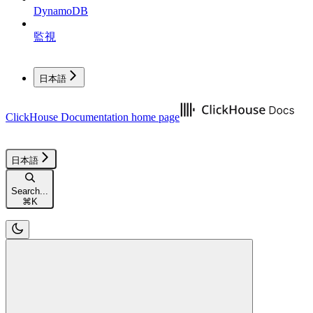
DynamoDB
監視
日本語
ClickHouse Documentation
home page
日本語
Search...
⌘
K