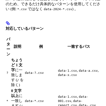
のため、できるだけ具体的なパターンを使用してくださ
い (例:
ではなく
) 。
*.csv
data-2024-*.csv
対応しているパターン
パ
タ
説明
例
一致するパス
ー
ン
ちょう
ど 1 文
字
に一
,
,
data-1.csv
data-a.csv
?
data-?.csv
致しま
data-x.csv
す (
を
/
除く)
0 文字
以上
に
,
data-1.csv
data-
一致し
,
*
data-*.csv
001.csv
data-
,
report.csv
data-.csv
ます (
/