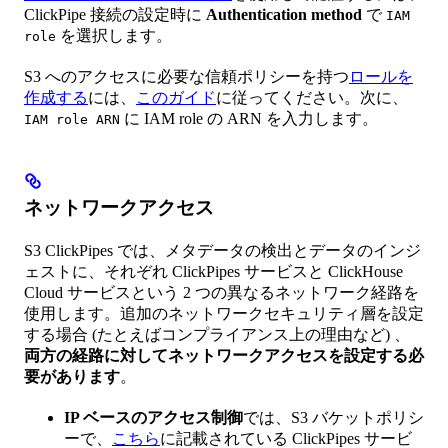
ClickPipe 接続の設定時に
Authentication method
で
IAM
を選択します。
role
S3 へのアクセスに必要な信頼ポリシーを持つ
ロールを
作成する
には、
このガイド
に従ってください。次に、
に IAM role の ARN を入力します。
IAM role ARN
ネットワークアクセス
S3 ClickPipes では、メタデータの検出とデータのインジ
ェストに、それぞれ ClickPipes サービスと ClickHouse
Cloud サービスという 2 つの異なるネットワーク経路を
使用します。追加のネットワークセキュリティ層を設定
する場合 (たとえばコンプライアンス上の理由など) 、
両方の経路に対してネットワークアクセスを設定する必
要があります
。
IP ベースのアクセス制御
では、S3 バケットポリシ
ーで、
こちら
に記載されている ClickPipes サービ