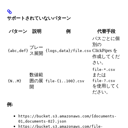
サポートされていないパターン
パターン
説明
例
代替手段
パスごとに個
別の
ブレー
ClickPipes を
{abc,def}
{logs,data}/file.csv
ス展開
作成してくだ
さい。
file-*.csv
数値範
または
囲の展
file-?.csv
{N..M}
file-{1..100}.csv
を使用してく
開
ださい。
例:
https://bucket.s3.amazonaws.com/{documents-
01,documents-02}.json
https://bucket.s3.amazonaws.com/file-