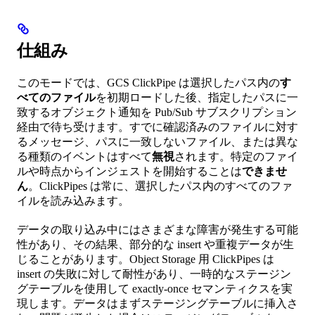
仕組み
このモードでは、GCS ClickPipe は選択したパス内の
す
べてのファイル
を初期ロードした後、指定したパスに一
致するオブジェクト通知を Pub/Sub サブスクリプション
経由で待ち受けます。すでに確認済みのファイルに対す
るメッセージ、パスに一致しないファイル、または異な
る種類のイベントはすべて
無視
されます。特定のファイ
ルや時点からインジェストを開始することは
できませ
ん
。ClickPipes は常に、選択したパス内のすべてのファ
イルを読み込みます。
データの取り込み中にはさまざまな障害が発生する可能
性があり、その結果、部分的な insert や重複データが生
じることがあります。Object Storage 用 ClickPipes は
insert の失敗に対して耐性があり、一時的なステージン
グテーブルを使用して exactly-once セマンティクスを実
現します。データはまずステージングテーブルに挿入さ