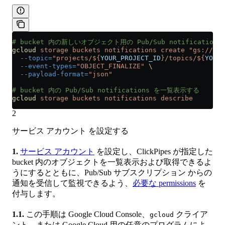
# bucket 内の新しいオブジェクト用の Pub/Sub notification
gcloud
 storage
 buckets
 notifications
 create
 "gs://${
Y
  --topic=
"projects/${
YOUR_PROJECT_ID
}/topics/${
YOUR_
  --event-types=
"OBJECT_FINALIZE"
 \
  --payload-format=
"json"
# bucket 内の Pub/Sub notifications を一覧表示する
gcloud
 storage
 buckets
 notifications
 describe
2
サービス アカウント を設定する
1.
サービス アカウント
を設定し、ClickPipes が指定した
bucket 内のオブジェクトを一覧表示および取得できるよ
うにするとともに、Pub/Sub サブスクリプション からの
通知を受信して監視できるよう、
必要な permissions
を
付与します。
1.1.
この手順は Google Cloud Console、
クライア
gcloud
ント、または Google Cloud 用の任意のプログラムによ