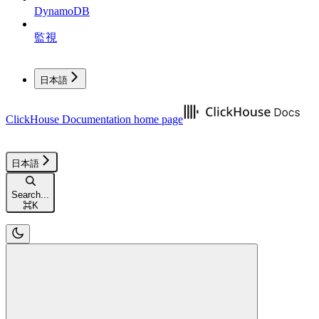
DynamoDB
監視
日本語
ClickHouse Documentation
home page
日本語
Search...
⌘
K