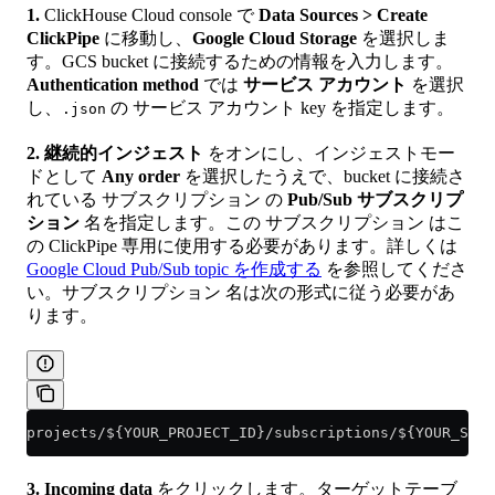
1.
ClickHouse Cloud console で
Data Sources > Create
ClickPipe
に移動し、
Google Cloud Storage
を選択しま
す。GCS bucket に接続するための情報を入力します。
Authentication method
では
サービス アカウント
を選択
し、
の サービス アカウント key を指定します。
.json
2.
継続的インジェスト
をオンにし、インジェストモー
ドとして
Any order
を選択したうえで、bucket に接続さ
れている サブスクリプション の
Pub/Sub サブスクリプ
ション
名を指定します。この サブスクリプション はこ
の ClickPipe 専用に使用する必要があります。詳しくは
Google Cloud Pub/Sub topic を作成する
を参照してくださ
い。サブスクリプション 名は次の形式に従う必要があ
ります。
projects/${YOUR_PROJECT_ID}/subscriptions/${YOUR_SUBS
3.
Incoming data
をクリックします。ターゲットテーブ