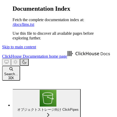
Documentation Index
Fetch the complete documentation index at:
/docs/llms.txt
Use this file to discover all available pages before
exploring further.
Skip to main content
ClickHouse Documentation
home page
Search...
⌘
K
オブジェクトストレージ向け ClickPipes