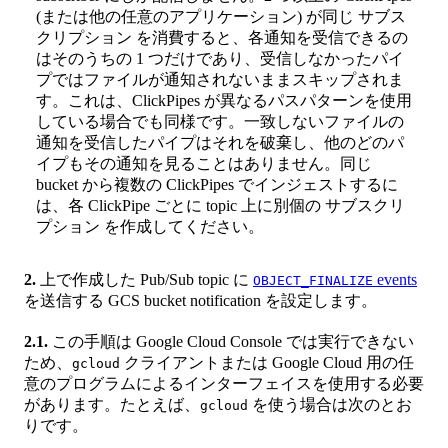
(または他の任意のアプリケーション) が同じ サブス
クリプション を消費すると、各通知を受信できるの
はそのうちの 1 つだけであり、受信しなかったパイ
プではファイルが通知されないままスキップされま
す。これは、ClickPipes が異なるパスパターンを使用
している場合でも同様です。一致しないファイルの
通知を受信したパイプはそれを破棄し、他のどのパ
イプもその通知を見ることはありません。同じ
bucket から複数の ClickPipes でインジェストするに
は、各 ClickPipe ごとに topic 上に別個の サブスクリ
プション を作成してください。
2.
上で作成した Pub/Sub topic に
events
OBJECT_FINALIZE
を送信する GCS bucket notification を設定します。
2.1.
この手順は Google Cloud Console では実行できない
ため、
クライアントまたは Google Cloud 用の任
gcloud
意のプログラムによるインターフェイスを使用する必要
があります。たとえば、
を使う場合は次のとお
gcloud
りです。