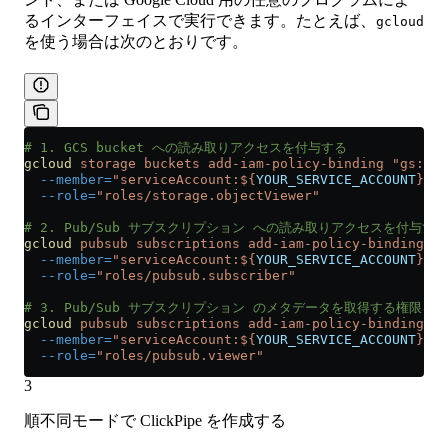
るインターフェイスで実行できます。たとえば、
gcloud
を使う場合は次のとおりです。
# 1. GCS bucket への読み取りアクセスを付与する
gcloud
 storage
 buckets
 add-iam-policy-binding
 "gs://$
  --member=
"serviceAccount:${
YOUR_SERVICE_ACCOUNT
}@${
  --role=
"roles/storage.objectViewer"
# 2. Pub/Sub サブスクリプション への読み取りアクセスを付与する
gcloud
 pubsub
 subscriptions
 add-iam-policy-binding
 "$
  --member=
"serviceAccount:${
YOUR_SERVICE_ACCOUNT
}@${
  --role=
"roles/pubsub.subscriber"
# 3. Pub/Sub サブスクリプション のメタデータを取得する権限を
gcloud
 pubsub
 subscriptions
 add-iam-policy-binding
 "$
  --member=
"serviceAccount:${
YOUR_SERVICE_ACCOUNT
}@${
  --role=
"roles/pubsub.viewer"
3
順不同モードで ClickPipe を作成する