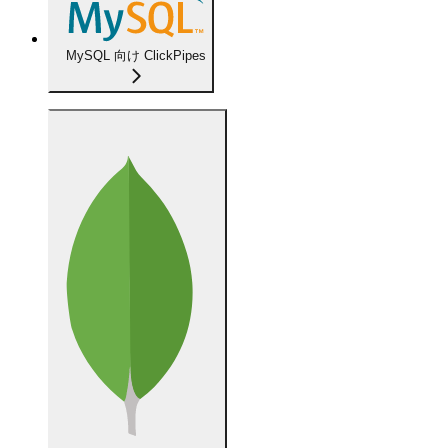
MySQL 向け ClickPipes