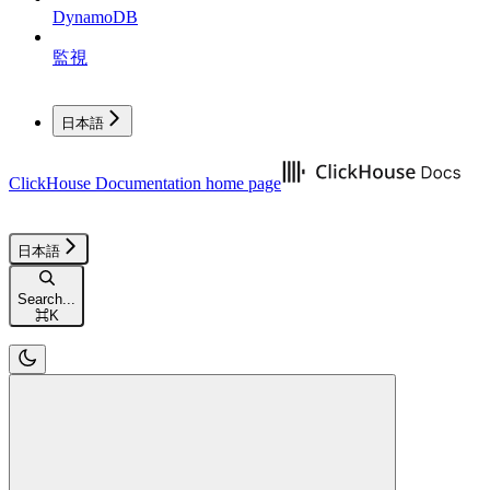
DynamoDB
監視
日本語
ClickHouse Documentation
home page
日本語
Search...
⌘
K