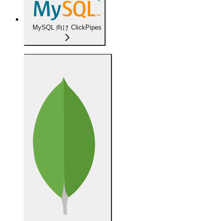
MySQL 向け ClickPipes