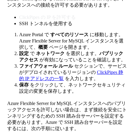
ンスタンスへの接続を許可する必要があります。
ClickPipes の IP を許可する
SSH トンネルを使用する
Azure Portal で
すべてのリソース
に移動します。
Azure Flexible Server for MySQL インスタンスを選
択して、
概要
ページを開きます。
設定
で
ネットワーク
を選択します。
パブリック
アクセス
が有効になっていることを確認します。
ファイアウォール ルール
セクションで、サービス
がデプロイされているリージョンの
ClickPipes 静
的 IP アドレスの一覧
を入力します。
保存
をクリックして、ネットワークセキュリティ
設定の変更を保存します。
Azure Flexible Server for MySQL インスタンスへのパブリ
ックアクセスを許可しない場合は、まず接続を安全にト
ンネリングするための SSH 踏み台サーバーを設定する
必要があります。Azure で SSH 踏み台サーバーを設定
するには、次の手順に従います。