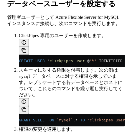
データベースユーザーを設定する
管理者ユーザーとして Azure Flexible Server for MySQL
インスタンスに接続し、次のコマンドを実行します。
ClickPipes 専用のユーザーを作成します。
CREATE
 USER
 '
clickpipes_user
'@
'%'
 IDENTIFIED 
BY
 
スキーマに対する権限を付与します。次の例は
データベースに対する権限を示していま
mysql
す。レプリケートする各データベースとホストに
ついて、これらのコマンドを繰り返し実行してく
ださい。
GRANT
 SELECT
 ON
 `mysql`
.
*
 TO
 'clickpipes_user'
@
'
権限の変更を適用します。