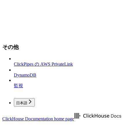
その他
ClickPipes の AWS PrivateLink
DynamoDB
監視
日本語
ClickHouse Documentation
home page