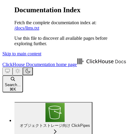
Documentation Index
Fetch the complete documentation index at:
/docs/llms.txt
Use this file to discover all available pages before
exploring further.
Skip to main content
ClickHouse Documentation
home page
Search...
⌘
K
オブジェクトストレージ向け ClickPipes