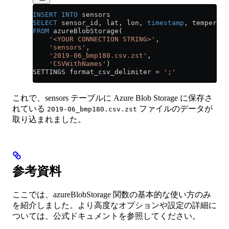
INSERT INTO
 sensors
SELECT
 sensor_id, lat, lon, 
timestamp
, temperatu
FROM
 azureBlobStorage(
    '<YOUR CONNECTION STRING>'
, 
    'sensors'
,
    '2019-06_bmp180.csv.zst'
, 
    'CSVWithNames'
)
SETTINGS format_csv_delimiter 
=
 ';'
これで、sensors テーブルに Azure Blob Storage に保存さ
れている
ファイルのデータが
2019-06_bmp180.csv.zst
取り込まれました。
参考資料
ここでは、azureBlobStorage 関数の基本的な使い方のみ
を紹介しました。より高度なオプションや設定の詳細に
ついては、公式ドキュメントを参照してください。