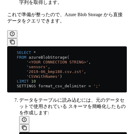
字列を取得します。
これで準備が整ったので、Azure Blob Storage から直接
データをクエリできます。
    SELECT
 *
    FROM
 azureBlobStorage(
        '<YOUR CONNECTION STRING>'
, 
        'sensors'
,
        '2019-06_bmp180.csv.zst'
, 
        'CSVWithNames'
)
    LIMIT
 10
    SETTINGS format_csv_delimiter 
=
 ';'
データをテーブルに読み込むには、元のデータセ
ットで使用されている スキーマを簡略化したもの
を作成します: