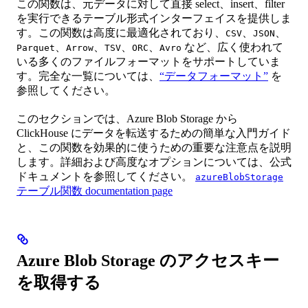
この関数は、元データに対して直接 select、insert、filter
を実行できるテーブル形式インターフェイスを提供しま
す。この関数は高度に最適化されており、
、
、
CSV
JSON
、
、
、
、
など、広く使われて
Parquet
Arrow
TSV
ORC
Avro
いる多くのファイルフォーマットをサポートしていま
す。完全な一覧については、
“データフォーマット”
を
参照してください。
このセクションでは、Azure Blob Storage から
ClickHouse にデータを転送するための簡単な入門ガイド
と、この関数を効果的に使うための重要な注意点を説明
します。詳細および高度なオプションについては、公式
ドキュメントを参照してください。
azureBlobStorage
テーブル関数 documentation page
Azure Blob Storage のアクセスキー
を取得する