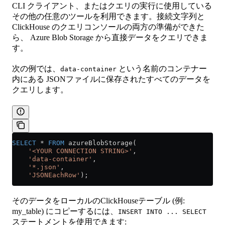
CLI クライアント、またはクエリの実行に使用している
その他の任意のツールを利用できます。接続文字列と
ClickHouse のクエリコンソールの両方の準備ができた
ら、 Azure Blob Storage から直接データをクエリできま
す。
次の例では、
という名前のコンテナー
data-container
内にある JSONファイルに保存されたすべてのデータを
クエリします。
SELECT
 *
 FROM
 azureBlobStorage(
    '<YOUR CONNECTION STRING>'
,
    'data-container'
,
    '*.json'
,
    'JSONEachRow'
);
そのデータをローカルのClickHouseテーブル (例:
my_table) にコピーするには、
INSERT INTO ... SELECT
ステートメントを使用できます: