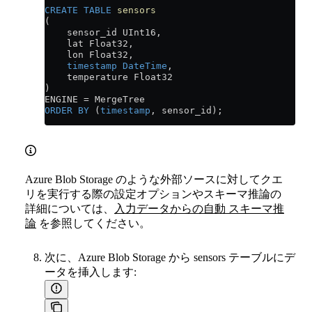
CREATE
 TABLE
 sensors
(
    sensor_id UInt16,
    lat Float32,
    lon Float32,
    timestamp
 DateTime
,
    temperature Float32
)
ENGINE 
=
 MergeTree
ORDER BY
 (
timestamp
, sensor_id);
Azure Blob Storage のような外部ソースに対してクエ
リを実行する際の設定オプションやスキーマ推論の
詳細については、
入力データからの自動 スキーマ推
論
を参照してください。
次に、Azure Blob Storage から sensors テーブルにデ
ータを挿入します: