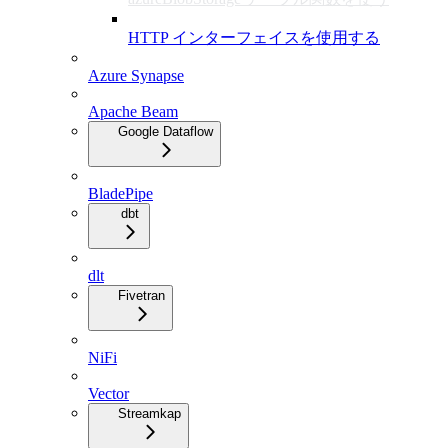
HTTP インターフェイスを使用する
Azure Synapse
Apache Beam
Google Dataflow
BladePipe
dbt
dlt
Fivetran
NiFi
Vector
Streamkap