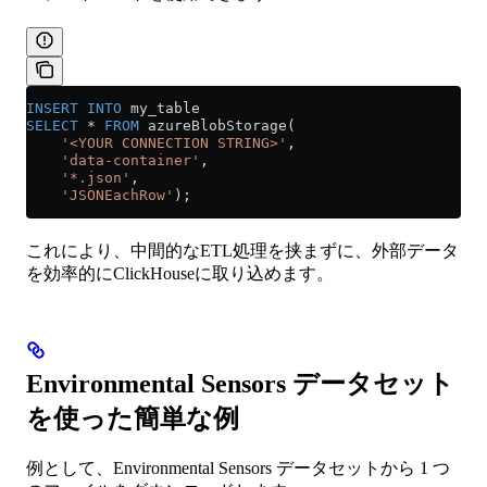
INSERT INTO
 my_table
SELECT
 *
 FROM
 azureBlobStorage(
    '<YOUR CONNECTION STRING>'
,
    'data-container'
,
    '*.json'
,
    'JSONEachRow'
);
これにより、中間的なETL処理を挟まずに、外部データ
を効率的にClickHouseに取り込めます。
Environmental Sensors データセット
を使った簡単な例
例として、Environmental Sensors データセットから 1 つ