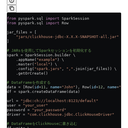
from
 pyspark.sql 
import
 SparkSession
from
 pyspark.sql 
import
 Row
jar_files 
=
 [
    "jars/clickhouse-jdbc-X.X.X-SNAPSHOT-all.jar"
]
# JARsを使用してSparkセッションを初期化する
spark 
=
 SparkSession.builder \
    .appName(
"example"
) \
    .master(
"local"
) \
    .config(
"spark.jars"
, 
","
.join(jar_files)) \
    .getOrCreate()
# DataFrameを作成する
data 
=
 [Row(
id
=
11
, 
name
=
"John"
), Row(
id
=
12
, 
name
=
"Doe
df 
=
 spark.createDataFrame(data)
url 
=
 "jdbc:ch://localhost:8123/default"
user 
=
 "your_user"
password 
=
 "your_password"
driver 
=
 "com.clickhouse.jdbc.ClickHouseDriver"
# DataFrameをClickHouseに書き込む