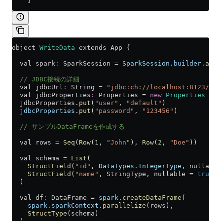
    }
object 
WriteData
 extends App {
  val spark
:
 SparkSession 
=
 SparkSession
.
builder
.
appN
  // JDBC接続の詳細
  val jdbcUrl
:
 String 
=
 "jdbc:ch://localhost:8123/def
  val jdbcProperties
:
 Properties 
=
 new
 Properties
  jdbcProperties.
put
(
"user"
, 
"default"
)
  jdbcProperties
.
put
(
"password"
, 
"123456"
)
  // サンプルDataFrameを作成する
  val rows 
=
 Seq
(
Row
(
1
, 
"John"
), 
Row
(
2
, 
"Doe"
))
  val schema 
=
 List
(
    StructField
(
"id"
, 
DataTypes
.
IntegerType
, nullable
    StructField
(
"name"
, StringType, nullable 
=
 true
)
  )
  val df
:
 DataFrame 
=
 spark
.
createDataFrame
(
    spark
.
sparkContext
.
parallelize
(rows),
    StructType
(schema)