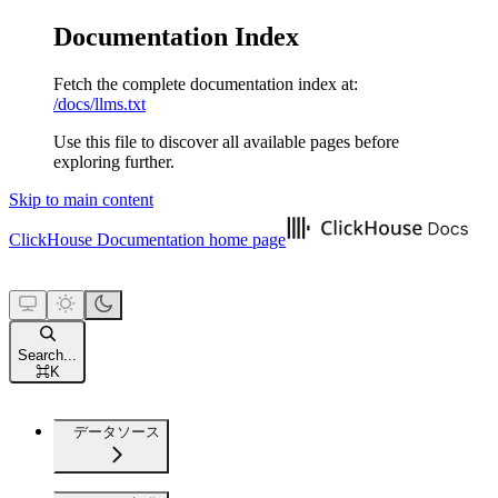
Documentation Index
Fetch the complete documentation index at:
/docs/llms.txt
Use this file to discover all available pages before
exploring further.
Skip to main content
ClickHouse Documentation
home page
Search...
⌘
K
データソース