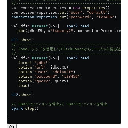
  //-------------------------------------------------
  val connectionProperties 
=
 new
 Properties
()
  connectionProperties.
put
(
"user"
, 
"default"
)
  connectionProperties
.
put
(
"password"
, 
"123456"
)
  val df1
:
 Dataset
[Row] 
=
 spark
.
read
.
    jdbc
(jdbcURL, s
"($query)"
, connectionProperties)
  df1
.
show
()
  //-------------------------------------------------
  // loadメソッドを使用してClickHouseからテーブルを読み込む
  //-------------------------------------------------
  val df2
:
 Dataset
[Row] 
=
 spark
.
read
    .
format
(
"jdbc"
)
    .
option
(
"url"
, jdbcURL)
    .
option
(
"user"
, 
"default"
)
    .
option
(
"password"
, 
"123456"
)
    .
option
(
"query"
, query)
    .
load
()
  df2
.
show
()
  // Sparkセッションを停止// Sparkセッションを停止
  spark
.
stop
()
}