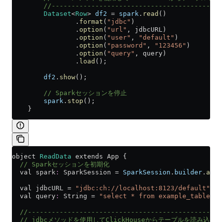
        //-------------------------------------------
        Dataset
<
Row
> 
df2
 =
 spark
.
read
()
                .
format
(
"jdbc"
)
                .
option
(
"url"
, jdbcURL)
                .
option
(
"user"
, 
"default"
)
                .
option
(
"password"
, 
"123456"
)
                .
option
(
"query"
, query)
                .
load
();
        df2
.
show
();
        // Sparkセッションを停止
        spark
.
stop
();
    }
object 
ReadData
 extends App {
  // Sparkセッションを初期化
  val spark
:
 SparkSession 
=
 SparkSession
.
builder
.
appN
  val jdbcURL 
=
 "jdbc:ch://localhost:8123/default"
  val query
:
 String 
=
 "select * from example_table wh
  //-------------------------------------------------
  // jdbcメソッドを使用してClickHouseからテーブルを読み込む