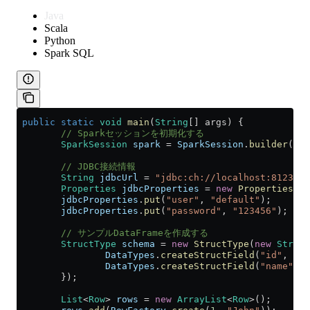
Java
Scala
Python
Spark SQL
 public
 static
 void
 main
(
String
[] args) {
        // Sparkセッションを初期化する
        SparkSession
 spark
 =
 SparkSession
.
builder
().
a
        // JDBC接続情報
        String
 jdbcUrl
 =
 "jdbc:ch://localhost:8123/de
        Properties
 jdbcProperties
 =
 new
 Properties
();
        jdbcProperties
.
put
(
"user"
, 
"default"
);
        jdbcProperties
.
put
(
"password"
, 
"123456"
);
        // サンプルDataFrameを作成する
        StructType
 schema
 =
 new
 StructType
(
new
 Struct
                DataTypes
.
createStructField
(
"id"
, 
Dat
                DataTypes
.
createStructField
(
"name"
, 
D
        });
        List
<
Row
> 
rows
 =
 new
 ArrayList
<
Row
>();