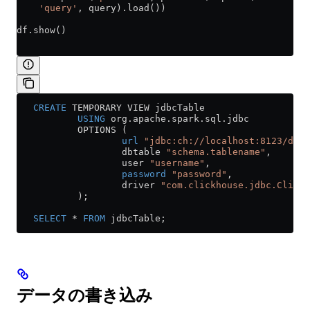
    'query'
, query).load())
df.show()
   CREATE
 TEMPORARY VIEW jdbcTable
           USING
 org
.
apache
.
spark
.
sql
.jdbc
           OPTIONS (
                   url
 "jdbc:ch://localhost:8123/defa
                   dbtable 
"schema.tablename"
,
                   user 
"username"
,
                   password
 "password"
,
                   driver 
"com.clickhouse.jdbc.ClickH
           );
   SELECT
 *
 FROM
 jdbcTable;
データの書き込み