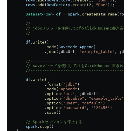
        rows
.
add
(
RowFactory
.
create
(
1
, 
"John"
));
        rows
.
add
(
RowFactory
.
create
(
2
, 
"Doe"
));
        Dataset
<
Row
> 
df
 =
 spark
.
createDataFrame
(rows,
        //-------------------------------------------
        // jdbcメソッドを使用してdfをClickHouseに書き込む
        //-------------------------------------------
        df
.
write
()
                .
mode
(
SaveMode
.
Append
)
                .
jdbc
(jdbcUrl, 
"example_table"
, jdbcP
        //-------------------------------------------
        // saveメソッドを使用してdfをClickHouseに書き込む
        //-------------------------------------------
        df
.
write
()
                .
format
(
"jdbc"
)
                .
mode
(
"append"
)
                .
option
(
"url"
, jdbcUrl)
                .
option
(
"dbtable"
, 
"example_table"
)
                .
option
(
"user"
, 
"default"
)
                .
option
(
"password"
, 
"123456"
)
                .
save
();
        // Sparkセッションを停止する
        spark
.
stop
();