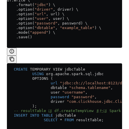
df.write \
    .format(
"jdbc"
) \
    .option(
"driver"
, driver) \
    .option(
"url"
, url) \
    .option(
"user"
, user) \
    .option(
"password"
, password) \
    .option(
"dbtable"
, 
"example_table"
) \
    .mode(
"append"
) \
    .save()
   CREATE
 TEMPORARY VIEW jdbcTable
           USING
 org
.
apache
.
spark
.
sql
.jdbc
           OPTIONS (
                   url
 "jdbc:ch://localhost:8123/defa
                   dbtable 
"schema.tablename"
,
                   user 
"username"
,
                   password
 "password"
,
                   driver 
"com.clickhouse.jdbc.ClickH
           );
   -- resultTable は df.createTempView または Spark
   INSERT INTO
 TABLE
 jdbcTable
                SELECT
 *
 FROM
 resultTable;