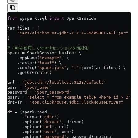
from
 pyspark.sql 
import
 SparkSession
jar_files 
=
 [
    "jars/clickhouse-jdbc-X.X.X-SNAPSHOT-all.jar"
]
# JARを使用してSparkセッションを初期化
spark 
=
 SparkSession.builder \
    .appName(
"example"
) \
    .master(
"local"
) \
    .config(
"spark.jars"
, 
","
.join(jar_files)) \
    .getOrCreate()
url 
=
 "jdbc:ch://localhost:8123/default"
user 
=
 "your_user"
password 
=
 "your_password"
query 
=
 "select * from example_table where id > 2"
driver 
=
 "com.clickhouse.jdbc.ClickHouseDriver"
df 
=
 (spark.read
      .format(
'jdbc'
)
      .option(
'driver'
, driver)
      .option(
'url'
, url)
      .option(
'user'
, user)
      .option(
'password'
, password).option(