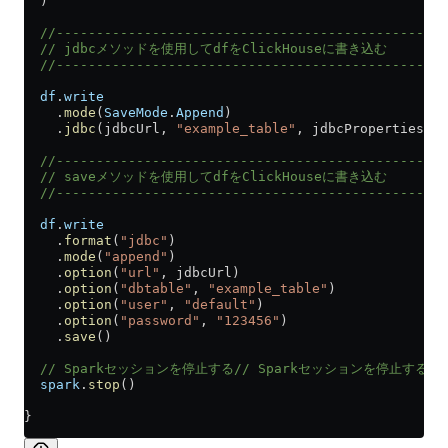
  )
  //-------------------------------------------------
  // jdbcメソッドを使用してdfをClickHouseに書き込む
  //-------------------------------------------------
  df
.
write
    .
mode
(
SaveMode
.
Append
)
    .
jdbc
(jdbcUrl, 
"example_table"
, jdbcProperties)
  //-------------------------------------------------
  // saveメソッドを使用してdfをClickHouseに書き込む
  //-------------------------------------------------
  df
.
write
    .
format
(
"jdbc"
)
    .
mode
(
"append"
)
    .
option
(
"url"
, jdbcUrl)
    .
option
(
"dbtable"
, 
"example_table"
)
    .
option
(
"user"
, 
"default"
)
    .
option
(
"password"
, 
"123456"
)
    .
save
()
  // Sparkセッションを停止する// Sparkセッションを停止する
  spark
.
stop
()
}