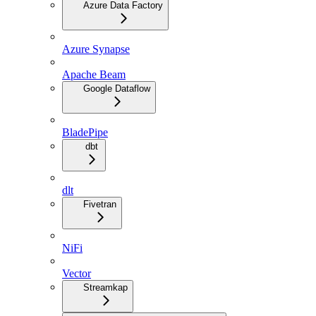
Azure Data Factory
Azure Synapse
Apache Beam
Google Dataflow
BladePipe
dbt
dlt
Fivetran
NiFi
Vector
Streamkap