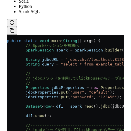
Scala
Python
Spark SQL
public
 static
 void
 main
(
String
[] args) {
        // Sparkセッションを初期化
        SparkSession
 spark
 =
 SparkSession
.
builder
().
a
        String
 jdbcURL
 =
 "jdbc:ch://localhost:8123/de
        String
 query
 =
 "select * from example_table 
        //-------------------------------------------
        // jdbcメソッドを使用してClickHouseからテーブルを
        //-------------------------------------------
        Properties
 jdbcProperties
 =
 new
 Properties
();
        jdbcProperties
.
put
(
"user"
, 
"default"
);
        jdbcProperties
.
put
(
"password"
, 
"123456"
);
        Dataset
<
Row
> 
df1
 =
 spark
.
read
().
jdbc
(jdbcURL,
        df1
.
show
();
        //-------------------------------------------
        // loadメソッドを使用してClickHouseからテーブルを